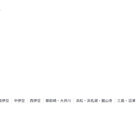
す
南伊豆
中伊豆
西伊豆
御前崎・大井川
浜松・浜名湖・舘山寺
三島・沼津