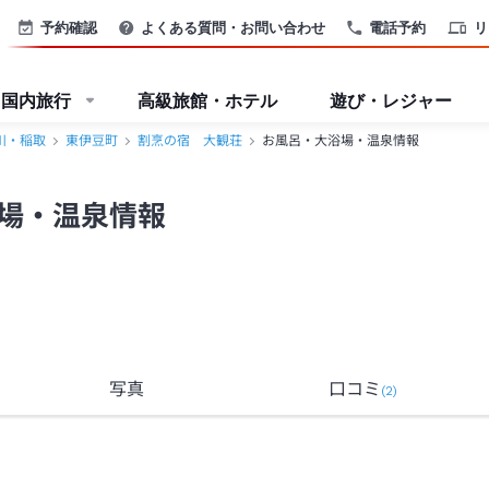
予約確認
よくある質問・お問い合わせ
電話予約
リ
国内旅行
高級旅館・ホテル
遊び・レジャー
川・稲取
東伊豆町
割烹の宿 大観荘
お風呂・大浴場・温泉情報
場・温泉情報
写真
口コミ
(
2
)