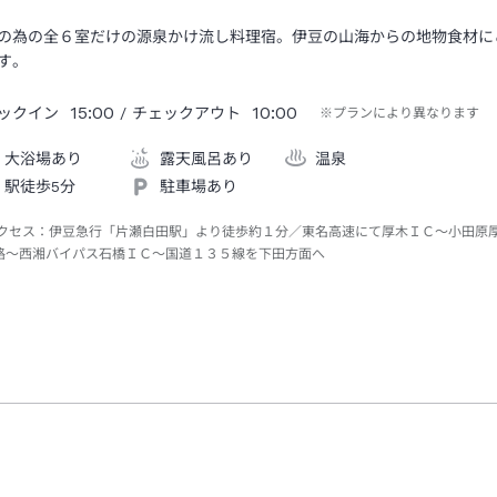
の為の全６室だけの源泉かけ流し料理宿。伊豆の山海からの地物食材に
す。
15:00
10:00
ックイン
/ チェックアウト
※プランにより異なります
大浴場あり
露天風呂あり
温泉
駅徒歩5分
駐車場あり
クセス：
伊豆急行「片瀬白田駅」より徒歩約１分／東名高速にて厚木ＩＣ～小田原
路～西湘バイパス石橋ＩＣ～国道１３５線を下田方面へ