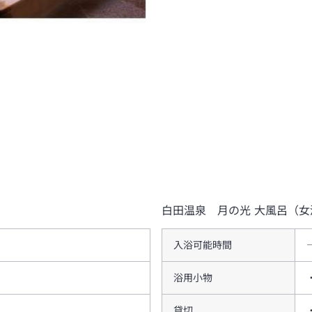
白田温泉 月の光
大風呂（女
入浴可能時間
浴用小物
貸切