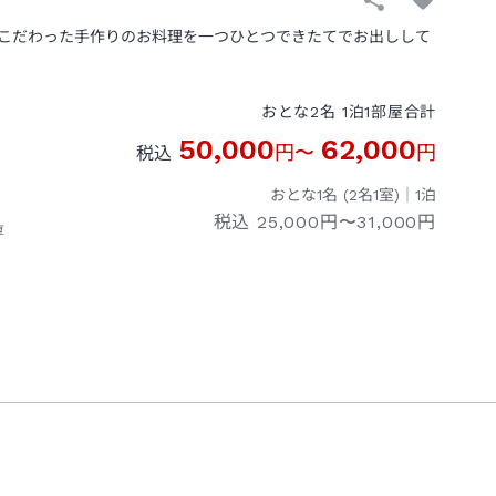
こだわった手作りのお料理を一つひとつできたてでお出しして
おとな
2
名
1
泊
1
部屋
合計
50,000
62,000
円
〜
円
税込
おとな1名 (
2
名1室)｜
1
泊
税込
25,000円〜31,000円
厚