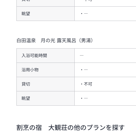
眺望
―
白田温泉 月の光
露天風呂（男湯）
入浴可能時間
―
浴用小物
―
貸切
不可
眺望
―
割烹の宿 大観荘
の他のプランを探す