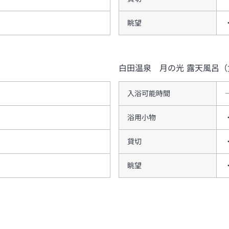
眺望
白田温泉 月の光
露天風呂（
入浴可能時間
浴用小物
貸切
眺望