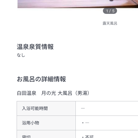
1
/
5
露天風呂
温泉泉質情報
なし
お風呂の詳細情報
白田温泉 月の光
大風呂（男湯）
入浴可能時間
―
浴用小物
―
貸切
不可