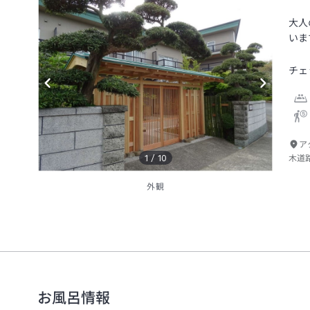
大人
いま
チェ
ア
1
/
10
木道
外観
お風呂情報