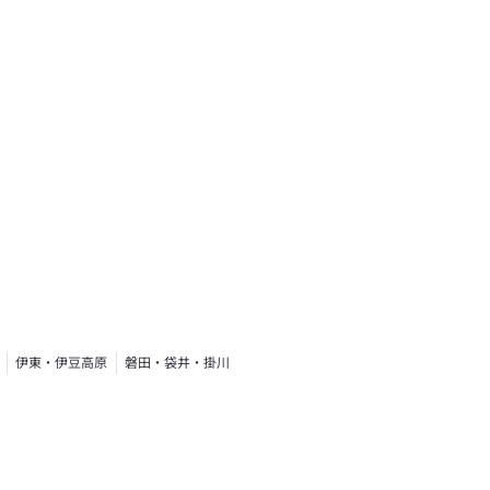
伊東・伊豆高原
磐田・袋井・掛川