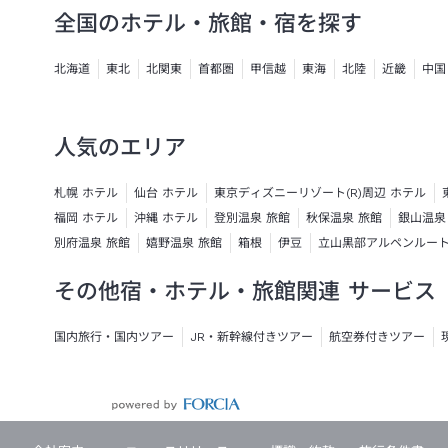
全国のホテル・旅館・宿を探す
北海道
東北
北関東
首都圏
甲信越
東海
北陸
近畿
中国
人気のエリア
札幌 ホテル
仙台 ホテル
東京ディズニーリゾート(R)周辺 ホテル
福岡 ホテル
沖縄 ホテル
登別温泉 旅館
秋保温泉 旅館
銀山温泉
別府温泉 旅館
嬉野温泉 旅館
箱根
伊豆
立山黒部アルペンルー
その他宿・ホテル・旅館関連 サービス
国内旅行・国内ツアー
JR・新幹線付きツアー
航空券付きツアー