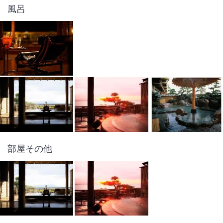
1
/
10
風呂
外観
相模灘を一望できるおちついたお部屋。木の香ゆかしい檜のお風呂。ゆ
ったりとした時の流れと海鮮料理に舌づつみする豊かな時を味わってい
ただけます。
総客室数
33
室
IN
チェックイン
14:00
/ OUT
チェックアウト
10:00
大浴場あり
露天風呂あり
温泉
駐車場あり
部屋その他
施設からのお知らせ
現地払いプランでの現地でのお支払いは現金のみとなります。