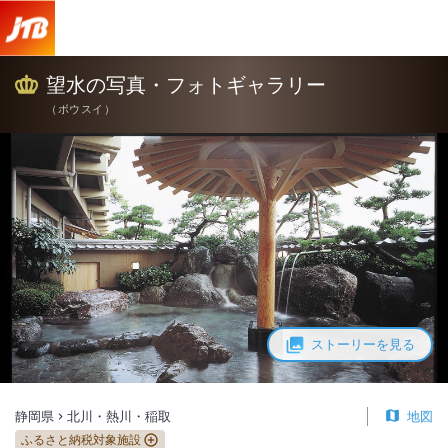
望水 写真・フォトギャラリー【JTB】＜北川・熱川・稲取＞
望水の写真・フォトギャラリー
（
ボウスイ
）
ストーリーを見る
静岡県
北川・熱川・稲取
地図
ふるさと納税対象施設