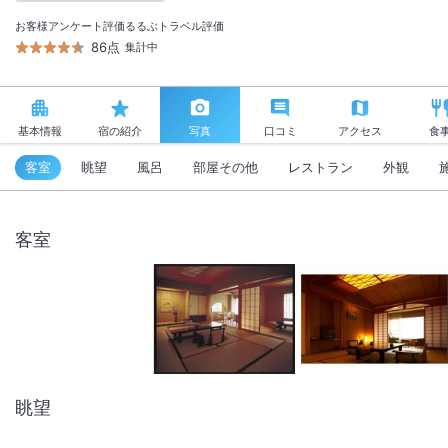
お客様アンケート評価
るるぶトラベル評価
86点
集計中
基本情報
宿の紹介
写真
口コミ
アクセス
食
客室
眺望
風呂
部屋その他
レストラン
外観
客室
眺望