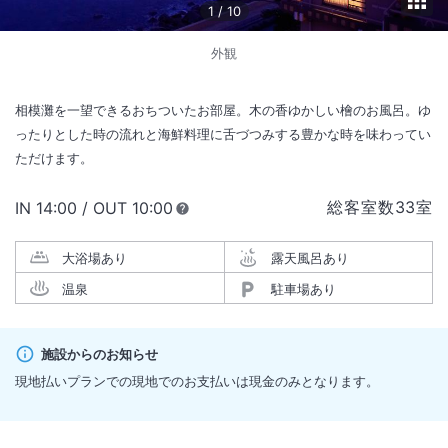
1
/
10
外観
相模灘を一望できるおちついたお部屋。木の香ゆかしい檜のお風呂。ゆ
ったりとした時の流れと海鮮料理に舌づつみする豊かな時を味わってい
ただけます。
総客室数
33
室
IN
チェックイン
14:00
/ OUT
チェックアウト
10:00
大浴場あり
露天風呂あり
温泉
駐車場あり
施設からのお知らせ
現地払いプランでの現地でのお支払いは現金のみとなります。