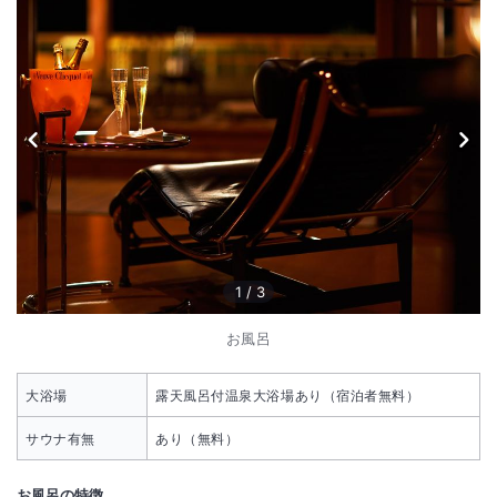
1
/
3
お風呂
大浴場
露天風呂付温泉大浴場あり（宿泊者無料）
サウナ有無
あり（無料）
お風呂の特徴