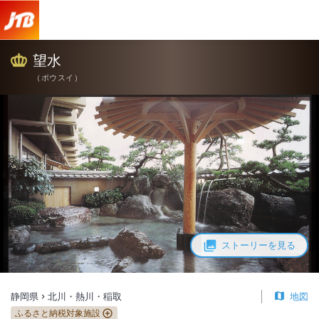
望水
（
ボウスイ
）
ストーリーを見る
静岡県
北川・熱川・稲取
地図
ふるさと納税対象施設