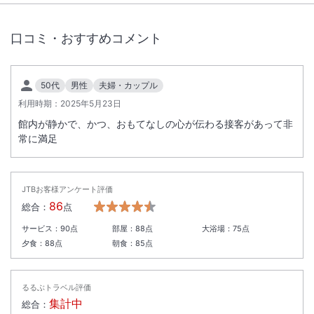
口コミ・おすすめコメント
50代
男性
夫婦・カップル
利用時期：
2025年5月23日
館内が静かで、かつ、おもてなしの心が伝わる接客があって非
常に満足
JTBお客様アンケート評価
86
総合：
点
サービス：
90
点
部屋：
88
点
大浴場：
75
点
夕食：
88
点
朝食：
85
点
るるぶトラベル評価
集計中
総合：