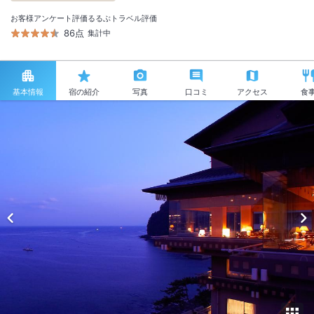
お客様アンケート評価
るるぶトラベル評価
86点
集計中
基本情報
宿の紹介
写真
口コミ
アクセス
食