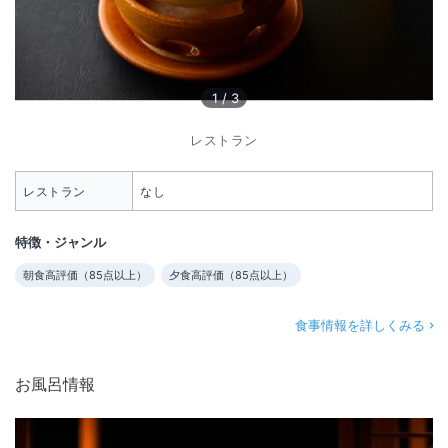
1
/
3
レストラン
レストラン
なし
特徴・ジャンル
朝食高評価（
85
点以上）
夕食高評価（
85
点以上）
食事情報を詳しくみる
お風呂情報