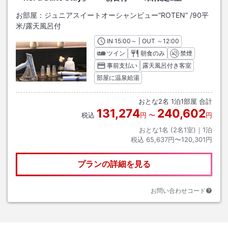
お部屋：
ジュニアスイートオーシャンビュー“ROTEN”
/
90平
米
/露天風呂付
IN
チェックイン
15:00
～ | OUT
チェックアウト
～
12:00
ツイン
朝食のみ
禁煙
事前支払い
露天風呂付き客室
部屋に温泉給湯
おとな
2
名
1
泊
1
部屋 合計
131,274
240,602
税込
円
〜
円
おとな1名 (
2
名1室)｜
1
泊
税込
65,637円〜120,301円
プランの詳細を見る
お問い合わせコード