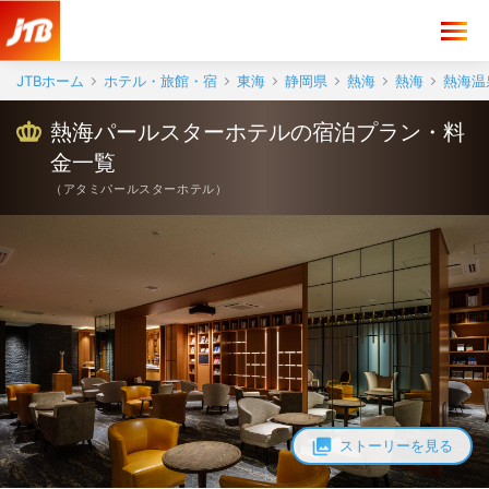
JTBホーム
ホテル・旅館・宿
東海
静岡県
熱海
熱海
熱海温
熱海パールスターホテルの宿泊プラン・料
金一覧
（
アタミパールスターホテル
）
ストーリーを見る