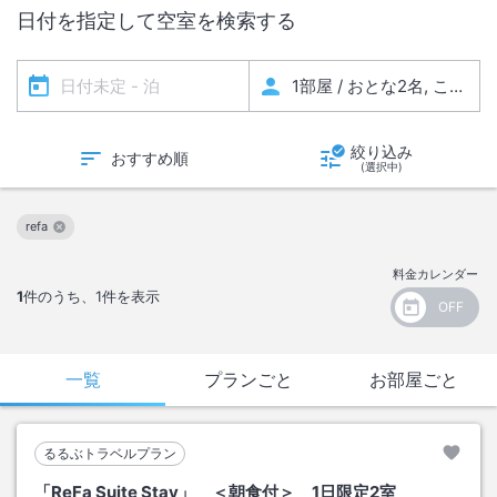
日付を指定して空室を検索する
絞り込み
おすすめ順
(選択中)
refa
この絞り込み条件を解除
料金カレンダー
1
件のうち、
1
件を表示
一覧
プランごと
お部屋ごと
るるぶトラベルプラン
「ReFa Suite Stay」 ＜朝食付＞ 1日限定2室