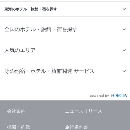
東海のホテル・旅館・宿を探す
全国のホテル・旅館・宿を探す
人気のエリア
札幌 ホテル
その他宿・ホテル・旅館関連 サービス
仙台 ホテル
国内旅行・国内ツアー
東京ディズニーリゾート(R)周辺 ホテル
JR・新幹線付きツアー
東京 ホテル
航空券付きツアー
東京ドーム ホテル
会社案内
ニュースリリース
現地観光・レジャーチケット
新宿 ホテル
標識・約款
旅行条件書
国内観光ガイド