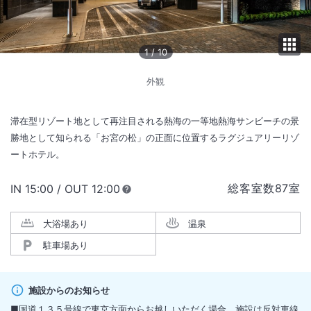
1
/
10
外観
滞在型リゾート地として再注目される熱海の一等地熱海サンビーチの景
勝地として知られる「お宮の松」の正面に位置するラグジュアリーリゾ
ートホテル。
総客室数
87
室
IN
チェックイン
15:00
/ OUT
チェックアウト
12:00
大浴場あり
温泉
駐車場あり
施設からのお知らせ
■国道１３５号線で東京方面からお越しいただく場合、施設は反対車線