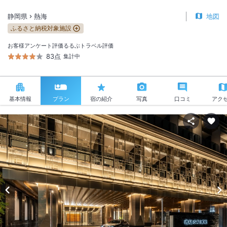
静岡県
熱海
地図
ふるさと納税対象施設
お客様アンケート評価
るるぶトラベル評価
83点
集計中
基本情報
プラン
宿の紹介
写真
口コミ
アク