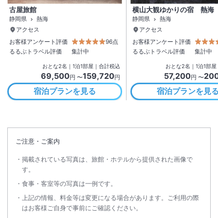
古屋旅館
横山大観ゆかりの宿 熱海
静岡県
熱海
静岡県
熱海
アクセス
アクセス
お客様アンケート評価
96点
お客様アンケート評価
るるぶトラベル評価
集計中
るるぶトラベル評価
集計中
おとな
2
名
｜
1
泊
1
部屋｜合計税込
おとな
2
名
｜
1
泊
1
部屋
69,500
159,720
57,200
20
円 〜
円
円 〜
宿泊プランを見る
宿泊プランを見
ご注意・ご案内
掲載されている写真は、旅館・ホテルから提供された画像で
す。
食事・客室等の写真は一例です。
上記の情報、料金等は変更になる場合があります。ご利用の際
はお客様ご自身で事前にご確認ください。