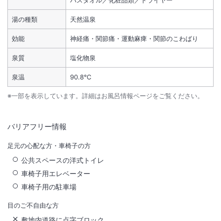
バスタオル／化粧品類／ドライヤー
湯の種類
天然温泉
効能
神経痛・関節痛・運動麻痺・関節のこわばり
泉質
塩化物泉
泉温
90.8℃
※一部を表示しています。詳細はお風呂情報ページをご覧ください。
バリアフリー情報
足元の心配な方・車椅子の方
公共スペースの洋式トイレ
車椅子用エレベーター
車椅子用の駐車場
目のご不自由な方
敷地内道路に点字ブロック