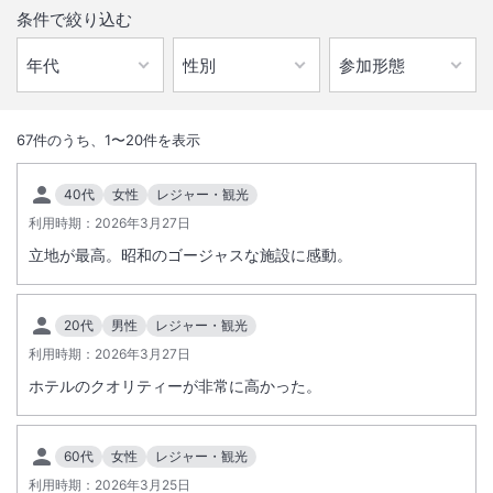
条件で絞り込む
1
/
10
外観
67
件のうち、
1
〜
20
件を表示
景勝地錦ヶ浦岬の高台に建つ南仏風のリゾートホテル。全室オーシャン
40代
女性
レジャー・観光
ビューの客室からは初島・大島が一望できます。
利用時期：
2026年3月27日
海に面したオーシャン･ウイング館、山側に建ち初島伊東方面が一望で
立地が最高。昭和のゴージャスな施設に感動。
きるホライゾン･ウイング館とがございます。
20代
男性
レジャー・観光
利用時期：
2026年3月27日
総客室数
100
室
IN
チェックイン
15:00
/ OUT
チェックアウト
10:00
ホテルのクオリティーが非常に高かった。
大浴場あり
露天風呂あり
60代
女性
レジャー・観光
温泉
駐車場あり
利用時期：
2026年3月25日