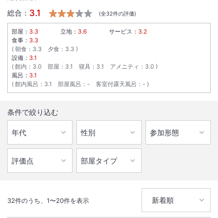
3.1
総合：
(全
32
件の評価)
部屋：
3.3
立地：
3.6
サービス：
3.2
食事：
3.3
朝食
：
3.3
夕食
：
3.3
設備：
3.1
館内
：
3.0
部屋
：
3.1
寝具
：
3.1
アメニティ
：
3.0
風呂：
3.1
館内風呂
：
3.1
部屋風呂
：
-
客室付露天風呂
：
-
条件で絞り込む
32
件のうち、
1
〜
20
件を表示