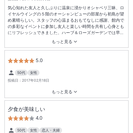
気心知れた友人と久しぶりに温泉に浸かりオシャベリ三昧、ロ
イヤルウイングの５階のオーシャンビューの部屋から初島が望
め素晴らしい。スタッフの心温まるおもてなしに感謝、館内で
の多彩なイベントに参加し友人と楽しい時間を共有し心身とも
にリフレッシュできました。ハーブ＆ローズガーデンでは早咲
きのオオシマサクラと菜の花が咲き誇っていました。今度はバ
もっと見る
ラのシーズンに是非訪ねたいと思います
5.0
50代
女性
投稿日：
2017年02月18日
もっと見る
夕食が美味しい
4.0
50代
女性
恋人・夫婦