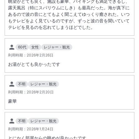
眺望がとても良く、施設も豪華、バイキングも満足できるし、
ビュッフェ・和食会席は引き続きご利用いただけます。
露天風呂（特にスパリウムにしき）も最高だった。海が真下に
あるので波の音にとてもよく聞こえてゆっくり癒された。いつ
もテレビをよく見ているのですが、ずっと波の音を聞いていて
テレビを見るのを忘れてしまうほどでした。
60代
女性
レジャー・観光
利用時期：
2026年2月26日
お湯がとても良かったです
不明
レジャー・観光
利用時期：
2026年2月20日
豪華
不明
レジャー・観光
利用時期：
2026年1月24日
とにかく部屋からの眺めが良かったです。