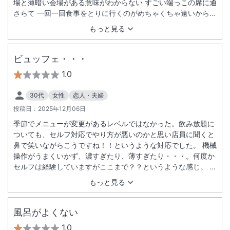
場と薄暗い会場がある意味がわからない すごい端っこの席に通
さらて 一回一回食事をとりに行くのがめちゃくちゃ遠いから一
回にまとめて取ろうとすると並ぶからめちゃくちゃ時間かかる
もっと見る
し補充も遅い 係の人に話しかけてもそっけなく対応され イラ
ついている感じもした サービス業とは程遠い 本当地獄の旅行
にでした ２度と利用したくない
ビュッフェ・・・
1.0
30代
女性
恋人・夫婦
投稿日：
2025年12月06日
季節でメニューが変更があるレベルではなかった。飲み放題に
ついても、セルフ対応でやり方が悪いのかと思い店員に聞くと
鼻で笑いながらこうですね！！というような対応でした。 機械
操作がうまくいかず、濃すぎたり、薄すぎたり・・・。何度か
セルフは経験していますがここまで？？というような感じ。 食
事に関しても海鮮を食べたくて行ったのに、刺身などが無い。
もっと見る
季節に応じて変わるとはいえ違いすぎて残念でした。 客室はレ
トロという感じで、客室の風呂は浴槽も狭く入りながらシャワ
ーを浴びているのに外にかかってしまうし扉も閉まり切ってい
風呂がよくない
なかった。 トイレも激狭で扉を開けないと要は足せない状況で
1.0