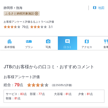
静岡県
熱海
地図
ふるさと納税対象施設
お客様アンケート評価
るるぶトラベル評価
79点
3.1
基本情報
プラン
写真
口コミ
アクセス
食
JTBのお客様からの口コミ・おすすめコメント
お客様アンケート評価
79
総合：
点
(全
250
件の評価)
サービス
：
83
点
部屋
：
77
点
大浴場
：
81
点
夕食
：
81
点
朝食
：
81
点