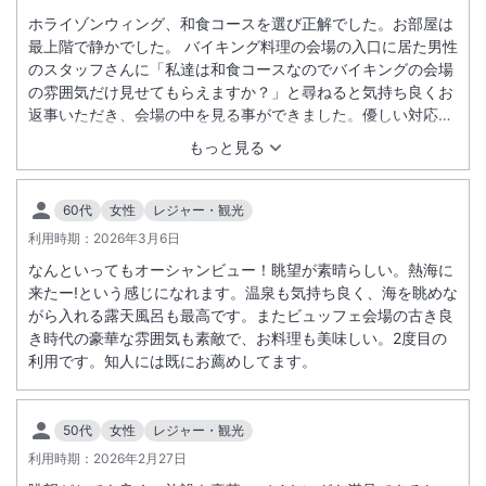
ホライゾンウィング、和食コースを選び正解でした。お部屋は
施設からのお知らせ
最上階で静かでした。 バイキング料理の会場の入口に居た男性
※12歳以上の方はおひとり様１泊あたり150円の入湯税・200円の宿泊
のスタッフさんに「私達は和食コースなのでバイキングの会場
税を別途頂戴いたします。(宿泊税は25年4月宿泊分より)
の雰囲気だけ見せてもらえますか？」と尋ねると気持ち良くお
返事いただき、会場の中を見る事ができました。優しい対応で
※全客室禁煙（館内に喫煙スペース有）。
嬉しかったです。 ホテル内は広くて迷子になりそうでしたが、
夕食はビュッフェ、もしくはグループ毎に和食又は洋食を事前に選択い
もっと見る
ニューアカオに泊まって本当に良かったと思います。
ただけます。
※ご選択いただくプランにもよります。
60代
女性
レジャー・観光
※ご不明時はご希望を直接施設にお知らせください。なお、状況により
利用時期：
2026年3月6日
ご希望に添えない場合もございます。
なんといってもオーシャンビュー！眺望が素晴らしい。熱海に
来たー!という感じになれます。温泉も気持ち良く、海を眺めな
＜
フレンチレストラン「ボヌール」改装工事に伴うクローズのお知らせ
がら入れる露天風呂も最高です。またビュッフェ会場の古き良
＞
き時代の豪華な雰囲気も素敵で、お料理も美味しい。2度目の
下記日程におきまして、フレンチレストラン「ボヌール」改装工事を実
利用です。知人には既にお薦めしてます。
施する事となりましたのでお知らせいたします。
【工事箇所】ホライゾン・ウイング館 3階 レストラン「ボヌール」
※重要なお知らせです。必ず続きをご確認ください。
【工事日程】2026年9月1日(火)～10月31日(土) ※予定
50代
女性
レジャー・観光
上記期間はフレンチ(洋食)コースのご宿泊プラン・および対象レストラ
利用時期：
2026年2月27日
ンのご利用が出来ません。