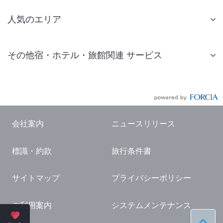
人気のエリア
札幌 ホテル
その他宿・ホテル・旅館関連 サービス
仙台 ホテル
国内旅行・国内ツアー
東京ディズニーリゾート(R)周辺 ホテル
JR・新幹線付きツアー
東京 ホテル
航空券付きツアー
東京ドーム ホテル
会社案内
ニュースリリース
現地観光・レジャーチケット
新宿 ホテル
標識・約款
旅行条件書
国内観光ガイド
横浜 ホテル
旅行・観光情報
熱海 ホテル
サイトマップ
プライバシーポリシー
名古屋 ホテル
ご利用案内
システムメンテナンス
京都 ホテル