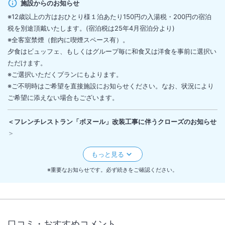
施設からのお知らせ
※12歳以上の方はおひとり様１泊あたり150円の入湯税・200円の宿泊
税を別途頂戴いたします。(宿泊税は25年4月宿泊分より)
※全客室禁煙（館内に喫煙スペース有）。
夕食はビュッフェ、もしくはグループ毎に和食又は洋食を事前に選択い
ただけます。
※ご選択いただくプランにもよります。
※ご不明時はご希望を直接施設にお知らせください。なお、状況により
ご希望に添えない場合もございます。
＜
フレンチレストラン「ボヌール」改装工事に伴うクローズのお知らせ
＞
下記日程におきまして、フレンチレストラン「ボヌール」改装工事を実
施する事となりましたのでお知らせいたします。
【工事箇所】ホライゾン・ウイング館 3階 レストラン「ボヌール」
※重要なお知らせです。必ず続きをご確認ください。
【工事日程】2026年9月1日(火)～10月31日(土) ※予定
上記期間はフレンチ(洋食)コースのご宿泊プラン・および対象レストラ
ンのご利用が出来ません。
ビュッフェ・和食会席は引き続きご利用いただけます。
口コミ・おすすめコメント