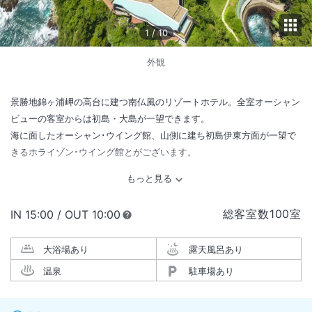
1
/
10
外観
景勝地錦ヶ浦岬の高台に建つ南仏風のリゾートホテル。全室オーシャン
ビューの客室からは初島・大島が一望できます。
海に面したオーシャン･ウイング館、山側に建ち初島伊東方面が一望で
きるホライゾン･ウイング館とがございます。
総客室数
100
室
IN
チェックイン
15:00
/ OUT
チェックアウト
10:00
大浴場あり
露天風呂あり
温泉
駐車場あり