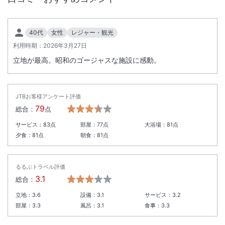
40代
女性
レジャー・観光
利用時期：
2026年3月27日
立地が最高。昭和のゴージャスな施設に感動。
JTBお客様アンケート評価
79
総合：
点
サービス：
83
点
部屋：
77
点
大浴場：
81
点
夕食：
81
点
朝食：
81
点
るるぶトラベル評価
3.1
総合：
立地：
3.6
設備：
3.1
サービス：
3.2
部屋：
3.3
風呂：
3.1
食事：
3.3