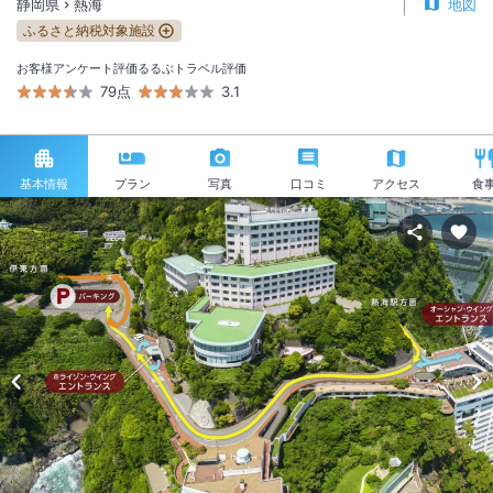
静岡県
熱海
地図
ふるさと納税対象施設
お客様アンケート評価
るるぶトラベル評価
79点
3.1
基本情報
プラン
写真
口コミ
アクセス
食