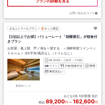
プランの詳細を見る
お問い合わせコード
るるぶトラベルプラン
ネット限定
【2泊以上でお得】バリューレート「胡蝶懐石」夕朝食付
きプラン
お部屋：
最上階 芦ノ湖を一望する ＜湖畔和室ツインベッ
ドルーム＞
/
65平米
/風呂なし（トイレなし）
IN
チェックイン
15:00
～ | OUT
チェックアウト
～
11:00
ツイン
夕食/朝食付き
禁煙
事前支払い
客室内ベッド
おとな
2
名
1
泊
1
部屋 合計
89,200
162,600
税込
円
〜
円