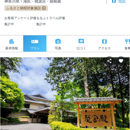
神奈川県
湖尻・桃源台・箱根園
地図
ふるさと納税対象施設
お客様アンケート評価
るるぶトラベル評価
集計中
集計中
基本情報
プラン
写真
口コミ
アクセス
食