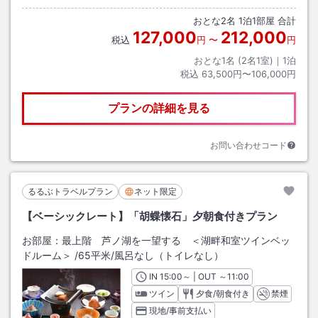
おとな
2
名
1
泊
1
部屋 合計
127,000
212,000
税込
円
〜
円
おとな1名 (
2
名1室)｜
1
泊
税込
63,500円〜106,000円
プランの詳細を見る
お問い合わせコード
るるぶトラベルプラン
ネット限定
【ベーシックレート】「胡蝶懐石」夕朝食付きプラン
お部屋：
最上階 芦ノ湖を一望する ＜湖畔和室ツインベッ
ドルーム＞
/
65平米
/風呂なし（トイレなし）
IN
チェックイン
15:00
～ | OUT
チェックアウト
～
11:00
ツイン
夕食/朝食付き
禁煙
現地/事前支払い