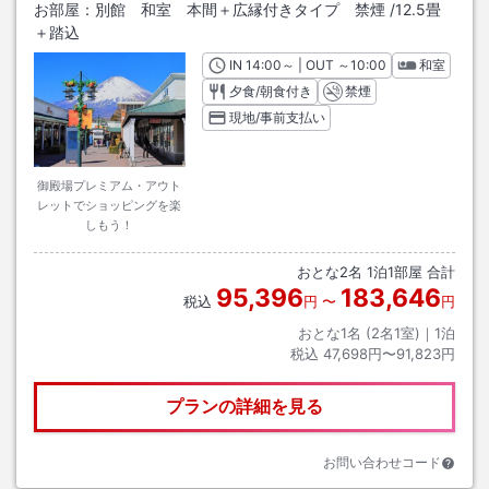
お部屋：
別館 和室 本間＋広縁付きタイプ 禁煙
/
12.5畳
＋踏込
IN
チェックイン
14:00
～ | OUT
チェックアウト
～
10:00
和室
夕食/朝食付き
禁煙
現地/事前支払い
御殿場プレミアム・アウト
レットでショッピングを楽
しもう！
おとな
2
名
1
泊
1
部屋 合計
95,396
183,646
税込
円
〜
円
おとな1名 (
2
名1室)｜
1
泊
税込
47,698円〜91,823円
プランの詳細を見る
お問い合わせコード