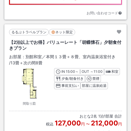
お問い合わせコード
るるぶトラベルプラン
ネット限定
【2泊以上でお得】バリューレート「胡蝶懐石」夕朝食付
きプラン
お部屋：
別館和室／本間１３畳＋８畳、室内温泉浴室付き
/
13畳＋次の間8畳
IN
チェックイン
15:00
～ | OUT
チェックアウト
～
11:00
和室
夕食/朝食付き
禁煙
事前支払い
部屋に温泉給湯
間取り図
おとな
2
名
1
泊
1
部屋 合計
127,000
212,000
税込
円
〜
円