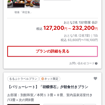
朝食「和定食」
おとな
2
名
1
泊
1
部屋 合計
127,200
232,200
税込
円
〜
円
おとな1名 (
2
名1室)｜
1
泊
税込
63,600円〜116,100円
プランの詳細を見る
お問い合わせコード
るるぶトラベルプラン
ネット限定
【バリューレート】「胡蝶懐石」夕朝食付きプラン
お部屋：
別館和室／本間１３畳＋８畳、室内温泉浴室付き
/
13畳＋次の間8畳