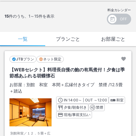
料金カレンダー
15
件のうち、
1～15
件を表示
一覧
プランごと
お部屋ごと
JTBプラン
ネット限定
【WEBセレクト】料理長自慢の鮑の有馬煮付！夕食は季
節感あふれる胡蝶懐石
お部屋：
別館 和室 本間＋広縁付きタイプ 禁煙
/
12.5畳
＋踏込
IN
チェックイン
14:00
～ | OUT
チェックアウト
～
12:00
和室
夕食/朝食付き
禁煙
現地/事前支払い
別館和室／１２．５畳＋広