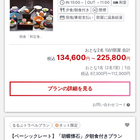
IN
チェックイン
15:00
～ | OUT
チェックアウト
～
11:00
和室
夕食/朝食付き
禁煙
現地/事前支払い
部屋に温泉給湯
朝食「和定食」
おとな
2
名
1
泊
1
部屋 合計
134,600
225,800
税込
円
〜
円
おとな1名 (
2
名1室)｜
1
泊
税込
67,300円〜112,900円
プランの詳細を見る
お問い合わせコード
るるぶトラベルプラン
ネット限定
【ベーシックレート】「胡蝶懐石」夕朝食付きプラン