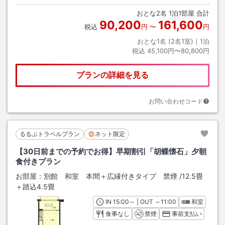
おとな
2
名
1
泊
1
部屋 合計
90,200
161,600
税込
円
〜
円
おとな1名 (
2
名1室)｜
1
泊
税込
45,100円〜80,800円
プランの詳細を見る
お問い合わせコード
るるぶトラベルプラン
ネット限定
【30日前までの予約でお得】早期割引「胡蝶懐石」夕朝
食付きプラン
お部屋：
別館 和室 本間＋広縁付きタイプ 禁煙
/
12.5畳
＋踏込4.5畳
IN
チェックイン
15:00
～ | OUT
チェックアウト
～
11:00
和室
食事なし
禁煙
事前支払い