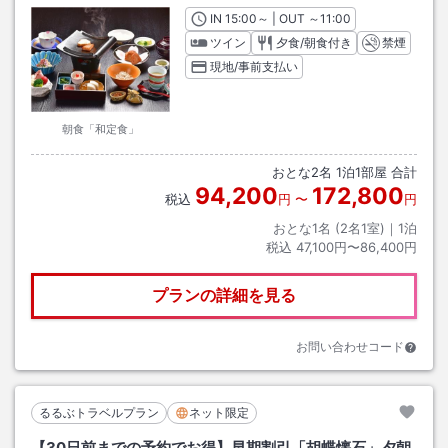
IN
チェックイン
15:00
～ | OUT
チェックアウト
～
11:00
ツイン
夕食/朝食付き
禁煙
現地/事前支払い
朝食「和定食」
おとな
2
名
1
泊
1
部屋 合計
94,200
172,800
税込
円
〜
円
おとな1名 (
2
名1室)｜
1
泊
税込
47,100円〜86,400円
プランの詳細を見る
お問い合わせコード
るるぶトラベルプラン
ネット限定
【30日前までの予約でお得】早期割引「胡蝶懐石」夕朝