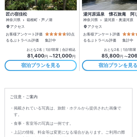
匠の宿佳松
湯河原温泉 懐石旅庵 阿
神奈川県
箱根町・芦ノ湖
神奈川県
湯河原・奥湯河原
アクセス
アクセス
お客様アンケート評価
93点
お客様アンケート評価
るるぶトラベル評価
集計中
るるぶトラベル評価
集計中
おとな
2
名
｜
1
泊
1
部屋｜合計税込
おとな
2
名
｜
1
泊
1
部屋
81,400
121,000
85,800
206
円 〜
円
円 〜
宿泊プランを見る
宿泊プランを見
ご注意・ご案内
掲載されている写真は、旅館・ホテルから提供された画像で
す。
食事・客室等の写真は一例です。
上記の情報、料金等は変更になる場合があります。ご利用の際