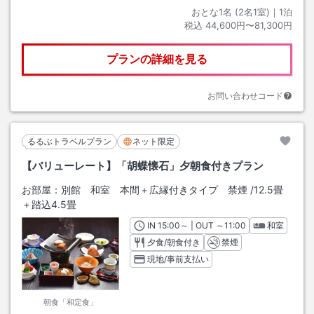
おとな1名 (
2
名1室)｜
1
泊
税込
44,600円〜81,300円
プランの詳細を見る
お問い合わせコード
るるぶトラベルプラン
ネット限定
【バリューレート】「胡蝶懐石」夕朝食付きプラン
お部屋：
別館 和室 本間＋広縁付きタイプ 禁煙
/
12.5畳
＋踏込4.5畳
IN
チェックイン
15:00
～ | OUT
チェックアウト
～
11:00
和室
夕食/朝食付き
禁煙
現地/事前支払い
朝食「和定食」