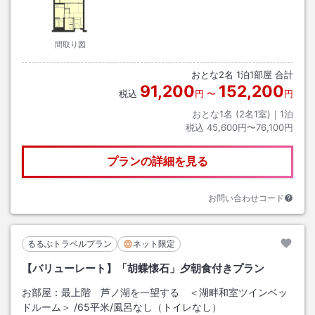
間取り図
おとな
2
名
1
泊
1
部屋 合計
91,200
152,200
税込
円
〜
円
おとな1名 (
2
名1室)｜
1
泊
税込
45,600円〜76,100円
プランの詳細を見る
お問い合わせコード
るるぶトラベルプラン
ネット限定
【バリューレート】「胡蝶懐石」夕朝食付きプラン
お部屋：
最上階 芦ノ湖を一望する ＜湖畔和室ツインベッ
ドルーム＞
/
65平米
/風呂なし（トイレなし）