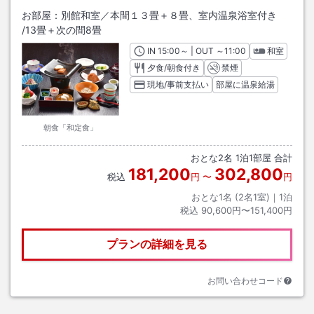
お部屋：
別館和室／本間１３畳＋８畳、室内温泉浴室付き
/
13畳＋次の間8畳
IN
チェックイン
15:00
～ | OUT
チェックアウト
～
11:00
和室
夕食/朝食付き
禁煙
現地/事前支払い
部屋に温泉給湯
朝食「和定食」
おとな
2
名
1
泊
1
部屋 合計
181,200
302,800
税込
円
〜
円
おとな1名 (
2
名1室)｜
1
泊
税込
90,600円〜151,400円
プランの詳細を見る
お問い合わせコード