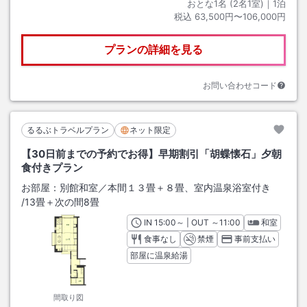
おとな1名 (
2
名1室)｜
1
泊
税込
63,500円〜106,000円
プランの詳細を見る
お問い合わせコード
るるぶトラベルプラン
ネット限定
【30日前までの予約でお得】早期割引「胡蝶懐石」夕朝
食付きプラン
お部屋：
別館和室／本間１３畳＋８畳、室内温泉浴室付き
/
13畳＋次の間8畳
IN
チェックイン
15:00
～ | OUT
チェックアウト
～
11:00
和室
食事なし
禁煙
事前支払い
部屋に温泉給湯
間取り図