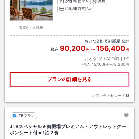
夕食/朝食付き
禁煙
現地/事前支払い
客室からの眺望
おとな
2
名
1
泊
1
部屋 合計
90,200
156,400
税込
円
〜
円
おとな1名 (
2
名1室)｜
1
泊
税込
45,100円〜78,200円
プランの詳細を見る
お問い合わせコード
JTBプラン
JTBスペシャル★御殿場プレミアム・アウトレットクー
ポンシート付★1泊２食