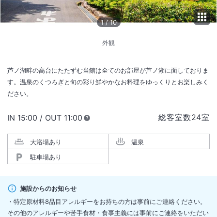
1
/
10
外観
芦ノ湖畔の高台にたたずむ当館は全てのお部屋が芦ノ湖に面しておりま
す。温泉のくつろぎと旬の彩り鮮やかなお料理をゆっくりとお楽しみく
ださい。
総客室数
24
室
IN
チェックイン
15:00
/ OUT
チェックアウト
11:00
大浴場あり
温泉
駐車場あり
施設からのお知らせ
・特定原材料8品目アレルギーをお持ちの方は事前にご連絡ください。
その他のアレルギーや苦手食材・食事主義には事前にご連絡をいただい