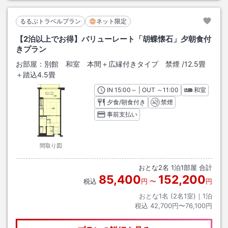
るるぶトラベルプラン
ネット限定
【2泊以上でお得】バリューレート「胡蝶懐石」夕朝食付
きプラン
お部屋：
別館 和室 本間＋広縁付きタイプ 禁煙
/
12.5畳
＋踏込4.5畳
IN
チェックイン
15:00
～ | OUT
チェックアウト
～
11:00
和室
夕食/朝食付き
禁煙
事前支払い
間取り図
おとな
2
名
1
泊
1
部屋 合計
85,400
152,200
税込
円
〜
円
おとな1名 (
2
名1室)｜
1
泊
税込
42,700円〜76,100円