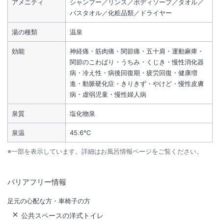
アメニティ
シャンプー／リンス／ボディソープ／タオル／
バスタオル／化粧品類／ドライヤー
湯の種類
温泉
効能
神経痛・筋肉痛・関節痛・五十肩・運動麻痺・
関節のこわばり・うちみ・くじき・慢性消化器
病・冷え性・病後回復期・疲労回復・健康増
進・動脈硬化症・きりきず・やけど・慢性皮膚
病・虚弱児童・慢性婦人病
泉質
塩化物泉
泉温
45.6℃
※一部を表示しています。詳細はお風呂情報ページをご覧ください。
バリアフリー情報
足元の心配な方・車椅子の方
公共スペースの洋式トイレ