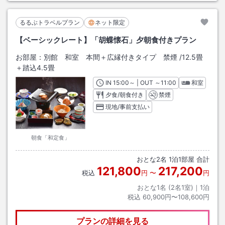
るるぶトラベルプラン
ネット限定
【ベーシックレート】「胡蝶懐石」夕朝食付きプラン
お部屋：
別館 和室 本間＋広縁付きタイプ 禁煙
/
12.5畳
＋踏込4.5畳
IN
チェックイン
15:00
～ | OUT
チェックアウト
～
11:00
和室
夕食/朝食付き
禁煙
現地/事前支払い
朝食「和定食」
おとな
2
名
1
泊
1
部屋 合計
121,800
217,200
税込
円
〜
円
おとな1名 (
2
名1室)｜
1
泊
税込
60,900円〜108,600円
プランの詳細を見る