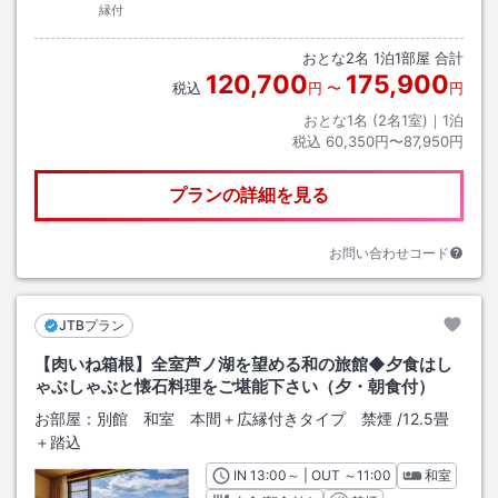
縁付
おとな
2
名
1
泊
1
部屋 合計
120,700
175,900
税込
円
〜
円
おとな1名 (
2
名1室)｜
1
泊
税込
60,350円〜87,950円
プランの詳細を見る
お問い合わせコード
JTBプラン
【肉いね箱根】全室芦ノ湖を望める和の旅館◆夕食はし
ゃぶしゃぶと懐石料理をご堪能下さい（夕・朝食付）
お部屋：
別館 和室 本間＋広縁付きタイプ 禁煙
/
12.5畳
＋踏込
IN
チェックイン
13:00
～ | OUT
チェックアウト
～
11:00
和室