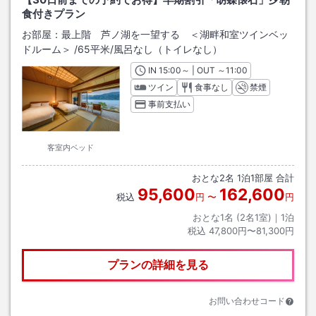
食付きプラン
お部屋：
最上階 芦ノ湖を一望する ＜湖畔和室ツインベッ
ドルーム＞
/
65平米
/風呂なし（トイレなし）
IN
チェックイン
15:00
～ | OUT
チェックアウト
～
11:00
ツイン
食事なし
禁煙
事前支払い
客室内ベッド
おとな
2
名
1
泊
1
部屋 合計
95,600
162,600
税込
円
〜
円
おとな1名 (
2
名1室)｜
1
泊
税込
47,800円〜81,300円
プランの詳細を見る
お問い合わせコード