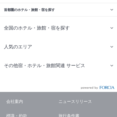
首都圏のホテル・旅館・宿を探す
全国のホテル・旅館・宿を探す
人気のエリア
札幌 ホテル
その他宿・ホテル・旅館関連 サービス
仙台 ホテル
国内旅行・国内ツアー
東京ディズニーリゾート(R)周辺 ホテル
JR・新幹線付きツアー
東京 ホテル
航空券付きツアー
東京ドーム ホテル
会社案内
ニュースリリース
現地観光・レジャーチケット
新宿 ホテル
標識・約款
旅行条件書