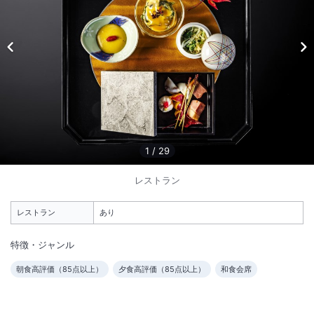
1
/
10
外観
すべての客室に、温泉露天風呂が備わります。自然と和のおもてなしを
コンセプトに都会からわずか２時間の箱根だからこそできる、五感が潤
1
/
29
う体験を。
レストラン
総客室数
150
室
IN
チェックイン
15:00
/ OUT
チェックアウト
11:00
レストラン
あり
大浴場あり
露天風呂あり
特徴・ジャンル
温泉
駐車場あり
朝食高評価（
85
点以上）
夕食高評価（
85
点以上）
和食会席
施設からのお知らせ
・2025年6月11日～6月12日は休館日となります。