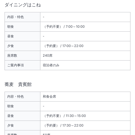
ダイニングはこね
■森の湯 リニューアル工事のお知らせ【3月17日（月）～3月19日
内容・特色
-
（水）】営業休止改装工事に伴い、元湯 森の湯・貸切風呂ゆとり、く
つろぎは上記期間中の営業を休止とさせていただきます。別邸やすらぎ
朝食
（予約不要） / 7:00～10:00
は通常通り営業いたします。ユネッサン4階総合フロント団体カウンタ
昼食
-
ーへお越しください。【1月17日（金）～3月16日（日）】一部施設がご
夕食
（予約要） / 17:00～22:00
利用いただけません。工事期間中、大浴場・脱衣所・貸切風呂は通常通
りご利用いただけますが、番台・レストラン・お休み処など一部施設は
座席数
240席
ご利用いただけません。（詳しくは各施設ご利用状況をご確認くださ
ご案内事項
宿泊者のみ
い。）お客様にはご不便をおかけいたしますが、何卒ご理解賜りますよ
うお願い申し上げます。
蕎麦 貴賓館
※重要なお知らせです。必ず続きをご確認ください。
内容・特色
和食会席
朝食
-
昼食
（予約不要） / 11:30～15:00
夕食
（予約要） / 17:30～22:00