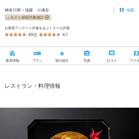
神奈川県
強羅・小涌谷
地図
ふるさと納税対象施設
お客様アンケート評価
るるぶトラベル評価
89点
4.1
基本情報
プラン
宿の紹介
写真
口コミ
アク
レストラン・料理情報