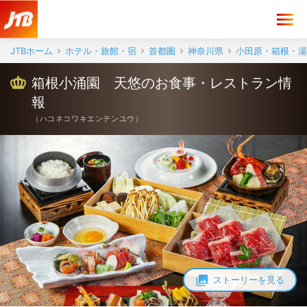
JTBホーム
ホテル・旅館・宿
首都圏
神奈川県
小田原・箱根・湯
箱根小涌園 天悠のお食事・レストラン情
報
（
ハコネコワキエンテンユウ
）
ストーリーを見る