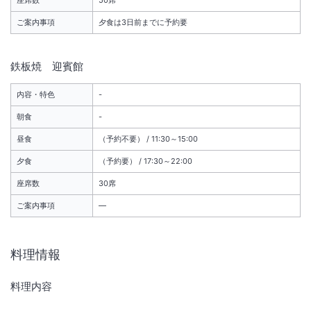
座席数
50席
ご案内事項
夕食は3日前までに予約要
鉄板焼 迎賓館
内容・特色
-
朝食
-
昼食
（予約不要） / 11:30～15:00
夕食
（予約要） / 17:30～22:00
座席数
30席
ご案内事項
―
料理情報
料理内容