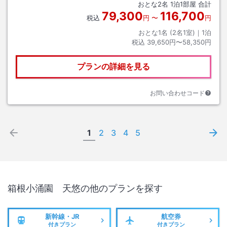
おとな
2
名
1
泊
1
部屋 合計
79,300
116,700
税込
円
〜
円
おとな1名 (
2
名1室)｜
1
泊
税込
39,650円〜58,350円
プランの詳細を見る
お問い合わせコード
1
2
3
4
5
箱根小涌園 天悠
の他のプランを探す
新幹線・JR
航空券
付きプラン
付きプラン