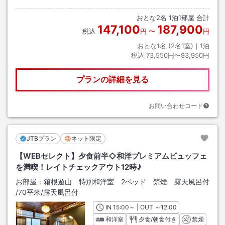
おとな
2
名
1
泊
1
部屋 合計
147,100
187,900
税込
円
〜
円
おとな1名 (
2
名1室)｜
1
泊
税込
73,550円〜93,950円
プランの詳細を見る
お問い合わせコード
JTBプラン
ネット限定
【WEBセレクト】夕食前半◇和洋プレミアムビュッフェ
を満喫！レイトチェックアウト12時♪
お部屋：
箱根遊山 特別和洋室 2ベッド 禁煙 露天風呂付
/
70平米
/露天風呂付
IN
チェックイン
15:00
～ | OUT
チェックアウト
～
12:00
和洋室
夕食/朝食付き
禁煙