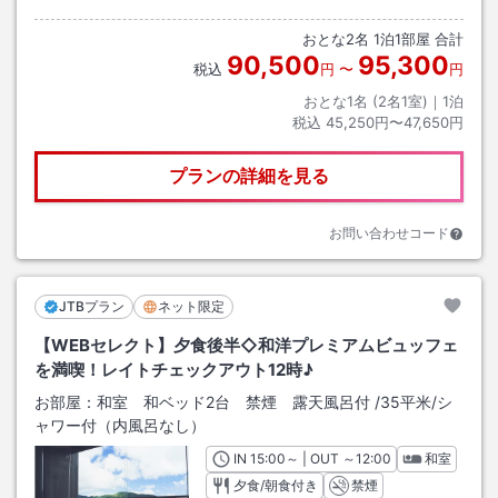
おとな
2
名
1
泊
1
部屋 合計
90,500
95,300
税込
円
〜
円
おとな1名 (
2
名1室)｜
1
泊
税込
45,250円〜47,650円
プランの詳細を見る
お問い合わせコード
JTBプラン
ネット限定
【WEBセレクト】夕食後半◇和洋プレミアムビュッフェ
を満喫！レイトチェックアウト12時♪
お部屋：
和室 和ベッド2台 禁煙 露天風呂付
/
35平米
/シ
ャワー付（内風呂なし）
IN
チェックイン
15:00
～ | OUT
チェックアウト
～
12:00
和室
夕食/朝食付き
禁煙