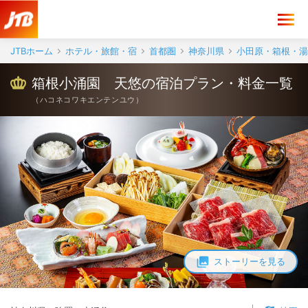
JTBホーム
ホテル・旅館・宿
首都圏
神奈川県
小田原・箱根・湯
箱根小涌園 天悠の宿泊プラン・料金一覧
（
ハコネコワキエンテンユウ
）
ストーリーを見る