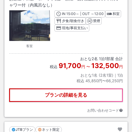
ャワー付（内風呂なし）
IN
チェックイン
15:00
～ | OUT
チェックアウト
～
12:00
和室
夕食/朝食付き
禁煙
現地/事前支払い
客室
おとな
2
名
1
泊
1
部屋 合計
91,700
132,500
税込
円
〜
円
おとな1名 (
2
名1室)｜
1
泊
税込
45,850円〜66,250円
プランの詳細を見る
お問い合わせコード
JTBプラン
ネット限定