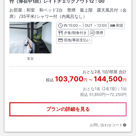
付（滞在中1回）レイトチェックアウト12：00
お部屋：
和室 和ベッド2台 禁煙 最上階 露天風呂付（会
席）
/
35平米
/シャワー付（内風呂なし）
IN
チェックイン
15:00
～ | OUT
チェックアウト
～
12:00
和室
夕食/朝食付き
禁煙
現地/事前支払い
客室
おとな
2
名
1
泊
1
部屋 合計
103,700
144,500
税込
円
〜
円
おとな1名 (
2
名1室)｜
1
泊
税込
51,850円〜72,250円
プランの詳細を見る
お問い合わせコード