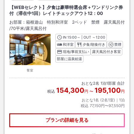
【WEBセレクト】夕食は豪華特選会席＋ワンドリンク券
付（滞在中1回）レイトチェックアウト12：00
お部屋：
箱根遊山 特別和洋室 2ベッド 禁煙 露天風呂付
/
70平米
/露天風呂付
IN
チェックイン
15:00
～ | OUT
チェックアウト
～
12:00
和洋室
夕食/朝食付き
禁煙
現地/事前支払い
露天風呂付き客室
部屋に温泉給湯
客室
おとな
2
名
1
泊
1
部屋 合計
154,300
195,100
税込
円
〜
円
おとな1名 (
2
名1室)｜
1
泊
税込
77,150円〜97,550円
プランの詳細を見る