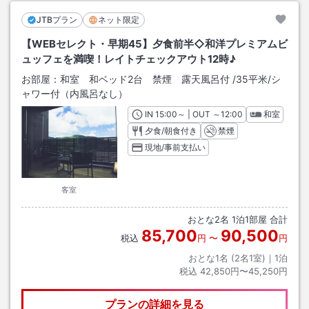
JTBプラン
ネット限定
【WEBセレクト・早期45】夕食前半◇和洋プレミアムビ
ュッフェを満喫！レイトチェックアウト12時♪
お部屋：
和室 和ベッド2台 禁煙 露天風呂付
/
35平米
/シ
ャワー付（内風呂なし）
IN
チェックイン
15:00
～ | OUT
チェックアウト
～
12:00
和室
夕食/朝食付き
禁煙
現地/事前支払い
客室
おとな
2
名
1
泊
1
部屋 合計
85,700
90,500
税込
円
〜
円
おとな1名 (
2
名1室)｜
1
泊
税込
42,850円〜45,250円
プランの詳細を見る