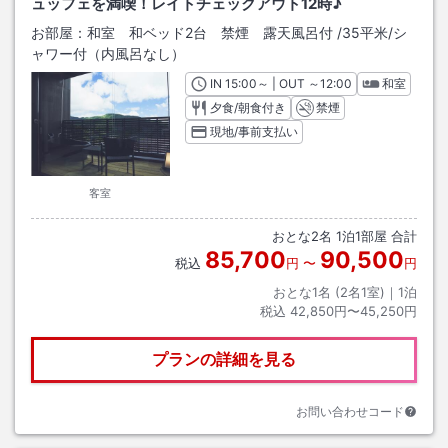
ュッフェを満喫！レイトチェックアウト12時♪
お部屋：
和室 和ベッド2台 禁煙 露天風呂付
/
35平米
/シ
ャワー付（内風呂なし）
IN
チェックイン
15:00
～ | OUT
チェックアウト
～
12:00
和室
夕食/朝食付き
禁煙
現地/事前支払い
客室
おとな
2
名
1
泊
1
部屋 合計
85,700
90,500
税込
円
〜
円
おとな1名 (
2
名1室)｜
1
泊
税込
42,850円〜45,250円
プランの詳細を見る
お問い合わせコード