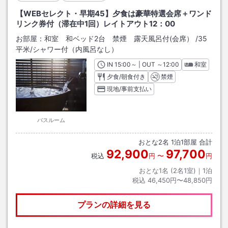
【WEBセレクト・早期45】夕食は豪華特選会席＋ワンド
リンク券付（滞在中1回）レイトアウト12：00
お部屋：
和室 和ベッド2台 禁煙 露天風呂付(会席）
/
35
平米
/シャワー付（内風呂なし）
IN
チェックイン
15:00
～ | OUT
チェックアウト
～
12:00
和室
夕食/朝食付き
禁煙
現地/事前支払い
バスルーム
おとな
2
名
1
泊
1
部屋 合計
92,900
97,700
税込
円
〜
円
おとな1名 (
2
名1室)｜
1
泊
税込
46,450円〜48,850円
プランの詳細を見る