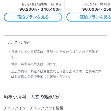
おとな
2
名
｜
1
泊
1
部屋｜合計税込
おとな
2
名
｜
1
泊
1
部屋
90,200
346,400
90,000
25
円 〜
円
円 〜
宿泊プランを見る
宿泊プランを見
ご注意・ご案内
掲載されている写真は、旅館・ホテルから提供された画像で
す。
食事・客室等の写真は一例です。
上記の情報、料金等は変更になる場合があります。ご利用の際
はお客様ご自身で事前にご確認ください。
箱根小涌園 天悠
の施設紹介
チェックイン・チェックアウト情報