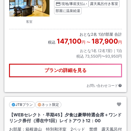
現地/事前支払い
露天風呂付き客室
部屋に温泉給湯
客室
おとな
2
名
1
泊
1
部屋 合計
147,100
187,900
税込
円
〜
円
おとな1名 (
2
名1室)｜
1
泊
税込
73,550円〜93,950円
プランの詳細を見る
お問い合わせコード
JTBプラン
ネット限定
【WEBセレクト・早期45】夕食は豪華特選会席＋ワンド
リンク券付（滞在中1回）レイトアウト12：00
お部屋：
箱根遊山 特別和洋室 2ベッド 禁煙 露天風呂付