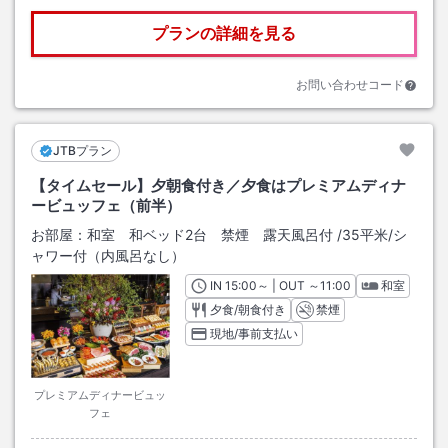
プランの詳細を見る
お問い合わせコード
JTBプラン
【タイムセール】夕朝食付き／夕食はプレミアムディナ
ービュッフェ（前半）
お部屋：
和室 和ベッド2台 禁煙 露天風呂付
/
35平米
/シ
ャワー付（内風呂なし）
IN
チェックイン
15:00
～ | OUT
チェックアウト
～
11:00
和室
夕食/朝食付き
禁煙
現地/事前支払い
プレミアムディナービュッ
フェ