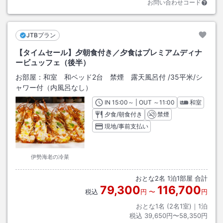
お問い合わせコード
JTBプラン
【タイムセール】夕朝食付き／夕食はプレミアムディナ
ービュッフェ（後半）
お部屋：
和室 和ベッド2台 禁煙 露天風呂付
/
35平米
/シ
ャワー付（内風呂なし）
IN
チェックイン
15:00
～ | OUT
チェックアウト
～
11:00
和室
夕食/朝食付き
禁煙
現地/事前支払い
伊勢海老の冷菜
おとな
2
名
1
泊
1
部屋 合計
79,300
116,700
税込
円
〜
円
おとな1名 (
2
名1室)｜
1
泊
税込
39,650円〜58,350円