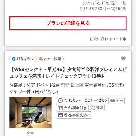
おとな1名 (
2
名1室)｜
1
泊
税込
45,250円〜47,650円
プランの詳細を見る
お問い合わせコード
JTBプラン
ネット限定
【WEBセレクト・早期45】夕食前半◇和洋プレミアムビ
ュッフェを満喫！レイトチェックアウト12時♪
お部屋：
和室 和ベッド2台 禁煙 最上階 露天風呂付
/
35平米
/
シャワー付（内風呂なし）
IN
チェックイン
15:00
～ | OUT
チェックアウト
～
12:00
和室
夕食/朝食付き
禁煙
現地/事前支払い
客室