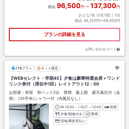
96,500
137,300
税込
円
〜
円
おとな1名 (
2
名1室)｜
1
泊
税込
48,250円〜68,650円
プランの詳細を見る
お問い合わせコード
JTBプラン
ネット限定
【WEBセレクト・早期45】夕食は豪華特選会席＋ワンド
リンク券付（滞在中1回）レイトアウト12：00
お部屋：
和室 和ベッド2台 禁煙 最上階 露天風呂付（会
席）
/
35平米
/シャワー付（内風呂なし）
IN
チェックイン
15:00
～ | OUT
チェックアウト
～
12:00
和室
夕食/朝食付き
禁煙
現地/事前支払い