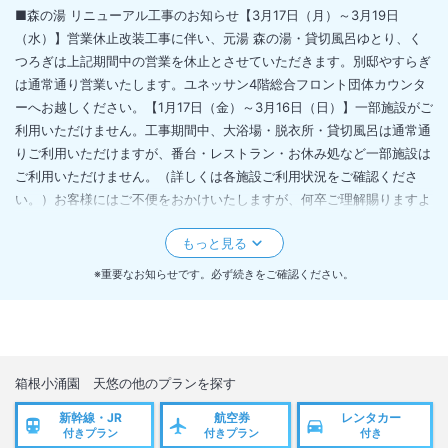
■森の湯 リニューアル工事のお知らせ【3月17日（月）～3月19日
（水）】営業休止改装工事に伴い、元湯 森の湯・貸切風呂ゆとり、く
つろぎは上記期間中の営業を休止とさせていただきます。別邸やすらぎ
は通常通り営業いたします。ユネッサン4階総合フロント団体カウンタ
ーへお越しください。【1月17日（金）～3月16日（日）】一部施設がご
利用いただけません。工事期間中、大浴場・脱衣所・貸切風呂は通常通
りご利用いただけますが、番台・レストラン・お休み処など一部施設は
ご利用いただけません。（詳しくは各施設ご利用状況をご確認くださ
い。）お客様にはご不便をおかけいたしますが、何卒ご理解賜りますよ
うお願い申し上げます。
※重要なお知らせです。必ず続きをご確認ください。
箱根小涌園 天悠
の他のプランを探す
新幹線・JR
航空券
レンタカー
付きプラン
付きプラン
付き