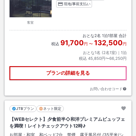
現地/事前支払い
客室
おとな
2
名
1
泊
1
部屋 合計
91,700
132,500
税込
円
〜
円
おとな1名 (
2
名1室)｜
1
泊
税込
45,850円〜66,250円
プランの詳細を見る
お問い合わせコード
JTBプラン
ネット限定
【WEBセレクト】夕食前半◇和洋プレミアムビュッフェ
を満喫！レイトチェックアウト12時♪
お部屋：
和室 和ベッド2台 禁煙 露天風呂付
/
35平米
/シ