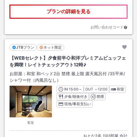
プランの詳細を見る
お問い合わせコード
JTBプラン
ネット限定
【WEBセレクト】夕食前半◇和洋プレミアムビュッフェ
を満喫！レイトチェックアウト12時♪
お部屋：
和室 和ベッド2台 禁煙 最上階 露天風呂付
/
35平米
/
シャワー付（内風呂なし）
IN
チェックイン
15:00
～ | OUT
チェックアウト
～
12:00
和室
夕食/朝食付き
禁煙
現地/事前支払い
客室
おとな
2
名
1
泊
1
部屋 合計