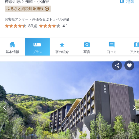
神奈川県
強羅・小涌谷
地図
ふるさと納税対象施設
お客様アンケート評価
るるぶトラベル評価
89点
4.1
基本情報
プラン
宿の紹介
写真
口コミ
アク