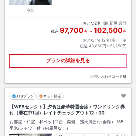
客室
おとな
2
名
1
泊
1
部屋 合計
97,700
102,500
税込
円
〜
円
おとな1名 (
2
名1室)｜
1
泊
税込
48,850円〜51,250円
プランの詳細を見る
お問い合わせコード
JTBプラン
ネット限定
【WEBセレクト】夕食は豪華特選会席＋ワンドリンク券
付（滞在中1回）レイトチェックアウト12：00
お部屋：
和室 和ベッド2台 禁煙 露天風呂付(会席）
/
35
平米
/シャワー付（内風呂なし）