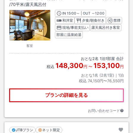
/
70平米
/露天風呂付
IN
チェックイン
15:00
～ | OUT
チェックアウト
～
12:00
和洋室
夕食/朝食付き
禁煙
現地/事前支払い
露天風呂付き客室
部屋に温泉給湯
客室
おとな
2
名
1
泊
1
部屋 合計
148,300
153,100
税込
円
〜
円
おとな1名 (
2
名1室)｜
1
泊
税込
74,150円〜76,550円
プランの詳細を見る
お問い合わせコード
JTBプラン
ネット限定