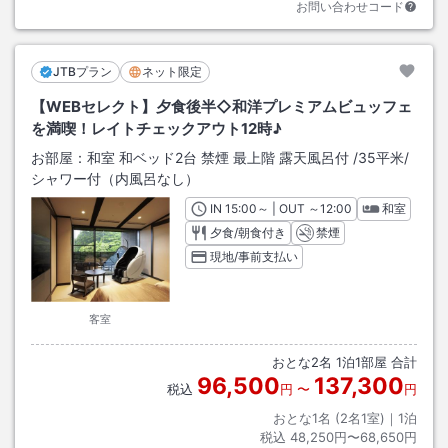
お問い合わせコード
JTBプラン
ネット限定
【WEBセレクト】夕食後半◇和洋プレミアムビュッフェ
を満喫！レイトチェックアウト12時♪
お部屋：
和室 和ベッド2台 禁煙 最上階 露天風呂付
/
35平米
/
シャワー付（内風呂なし）
IN
チェックイン
15:00
～ | OUT
チェックアウト
～
12:00
和室
夕食/朝食付き
禁煙
現地/事前支払い
客室
おとな
2
名
1
泊
1
部屋 合計
96,500
137,300
税込
円
〜
円
おとな1名 (
2
名1室)｜
1
泊
税込
48,250円〜68,650円