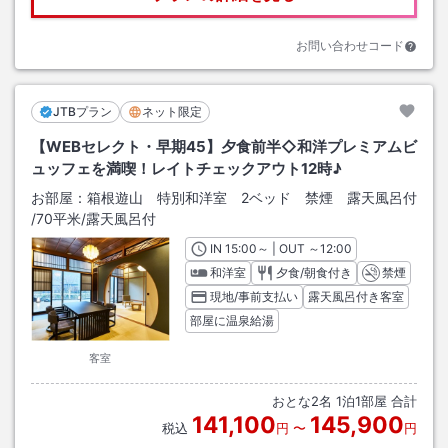
お問い合わせコード
JTBプラン
ネット限定
【WEBセレクト・早期45】夕食前半◇和洋プレミアムビ
ュッフェを満喫！レイトチェックアウト12時♪
お部屋：
箱根遊山 特別和洋室 2ベッド 禁煙 露天風呂付
/
70平米
/露天風呂付
IN
チェックイン
15:00
～ | OUT
チェックアウト
～
12:00
和洋室
夕食/朝食付き
禁煙
現地/事前支払い
露天風呂付き客室
部屋に温泉給湯
客室
おとな
2
名
1
泊
1
部屋 合計
141,100
145,900
税込
円
〜
円