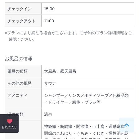
チェックイン
15:00
チェックアウト
11:00
※プランにより異なる場合がございます。ご予約のプラン詳細情報をご
確認ください。
お風呂の情報
風呂の種類
大風呂／露天風呂
その他の風呂
サウナ
アメニティ
シャンプー／リンス／ボディソープ／化粧品類
／ドライヤー／綿棒・ブラシ等
湯の種類
温泉
効能
神経痛・筋肉痛・関節痛・五十肩・運動麻痺・
ペー
お気に入り
関節のこわばり・うちみ・くじき・慢性消化器