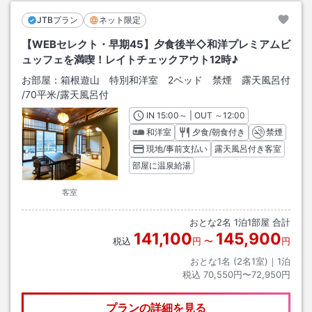
JTBプラン
ネット限定
【WEBセレクト・早期45】夕食後半◇和洋プレミアムビ
ュッフェを満喫！レイトチェックアウト12時♪
お部屋：
箱根遊山 特別和洋室 2ベッド 禁煙 露天風呂付
/
70平米
/露天風呂付
IN
チェックイン
15:00
～ | OUT
チェックアウト
～
12:00
和洋室
夕食/朝食付き
禁煙
現地/事前支払い
露天風呂付き客室
部屋に温泉給湯
客室
おとな
2
名
1
泊
1
部屋 合計
141,100
145,900
税込
円
〜
円
おとな1名 (
2
名1室)｜
1
泊
税込
70,550円〜72,950円
プランの詳細を見る