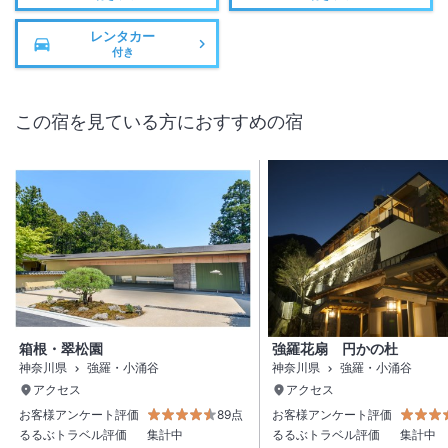
レンタカー
付き
この宿を見ている方におすすめの宿
箱根・翠松園
強羅花扇 円かの杜
神奈川県
強羅・小涌谷
神奈川県
強羅・小涌谷
アクセス
アクセス
お客様アンケート評価
89点
お客様アンケート評価
るるぶトラベル評価
集計中
るるぶトラベル評価
集計中