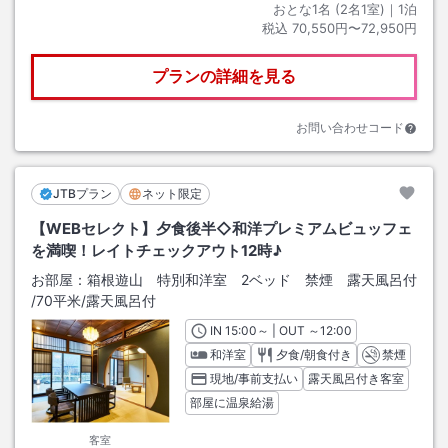
おとな1名 (
2
名1室)｜
1
泊
税込
70,550円〜72,950円
プランの詳細を見る
お問い合わせコード
JTBプラン
ネット限定
【WEBセレクト】夕食後半◇和洋プレミアムビュッフェ
を満喫！レイトチェックアウト12時♪
お部屋：
箱根遊山 特別和洋室 2ベッド 禁煙 露天風呂付
/
70平米
/露天風呂付
IN
チェックイン
15:00
～ | OUT
チェックアウト
～
12:00
和洋室
夕食/朝食付き
禁煙
現地/事前支払い
露天風呂付き客室
部屋に温泉給湯
客室