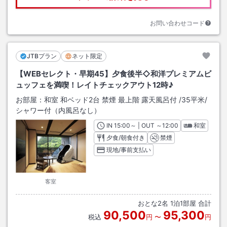
お問い合わせコード
JTBプラン
ネット限定
【WEBセレクト・早期45】夕食後半◇和洋プレミアムビ
ュッフェを満喫！レイトチェックアウト12時♪
お部屋：
和室 和ベッド2台 禁煙 最上階 露天風呂付
/
35平米
/
シャワー付（内風呂なし）
IN
チェックイン
15:00
～ | OUT
チェックアウト
～
12:00
和室
夕食/朝食付き
禁煙
現地/事前支払い
客室
おとな
2
名
1
泊
1
部屋 合計
90,500
95,300
税込
円
〜
円