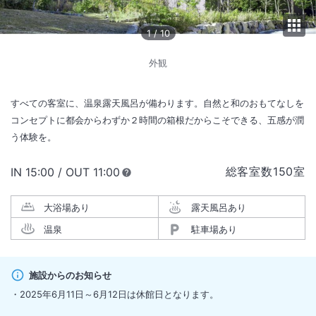
1
/
10
外観
すべての客室に、温泉露天風呂が備わります。自然と和のおもてなしを
コンセプトに都会からわずか２時間の箱根だからこそできる、五感が潤
う体験を。
総客室数
150
室
IN
チェックイン
15:00
/ OUT
チェックアウト
11:00
大浴場あり
露天風呂あり
温泉
駐車場あり
施設からのお知らせ
・2025年6月11日～6月12日は休館日となります。