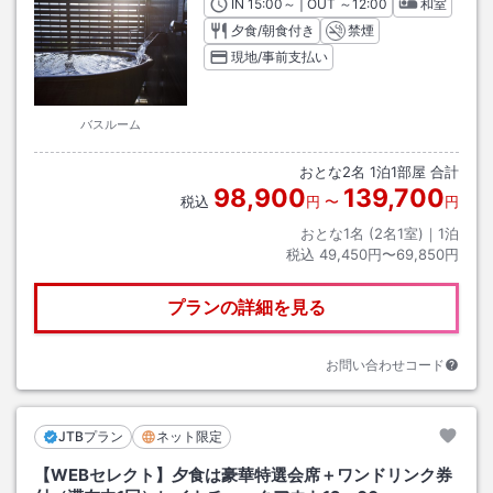
IN
チェックイン
15:00
～ | OUT
チェックアウト
～
12:00
和室
夕食/朝食付き
禁煙
現地/事前支払い
バスルーム
おとな
2
名
1
泊
1
部屋 合計
98,900
139,700
税込
円
〜
円
おとな1名 (
2
名1室)｜
1
泊
税込
49,450円〜69,850円
プランの詳細を見る
お問い合わせコード
JTBプラン
ネット限定
【WEBセレクト】夕食は豪華特選会席＋ワンドリンク券