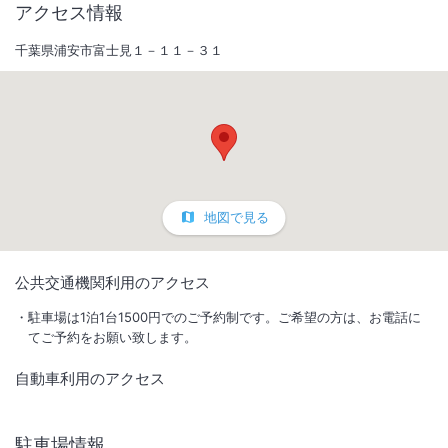
アクセス情報
千葉県浦安市富士見１－１１－３１
地図で見る
1
/
10
公共交通機関利用のアクセス
外観
駐車場は1泊1台1500円でのご予約制です。ご希望の方は、お電話に
てご予約をお願い致します。
浦安の小さな気取らない可愛いホテルです。フロアごとに異なるデザイ
自動車利用のアクセス
ン。お客様の夢の続きをご提供させて頂きます。JR舞浜駅よりバス７
分。
駐車場情報