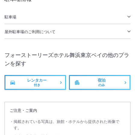
IN
チェックイン
15:00
/ OUT
チェック
10:00
無線LAN
駐車場あり
駐車場
屋外駐車場
のご利用について
フォーストーリーズホテル舞浜東京ベイ
の他のプラ
ンを探す
レンタカー
宿泊
付き
のみ
ご注意・ご案内
掲載されている写真は、旅館・ホテルから提供された画像で
す。