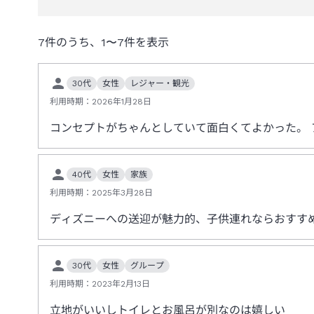
7
件のうち、
1
〜
7
件を表示
30代
女性
レジャー・観光
利用時期：
2026年1月28日
コンセプトがちゃんとしていて面白くてよかった。
40代
女性
家族
利用時期：
2025年3月28日
ディズニーへの送迎が魅力的、子供連れならおすす
30代
女性
グループ
利用時期：
2023年2月13日
立地がいいしトイレとお風呂が別なのは嬉しい