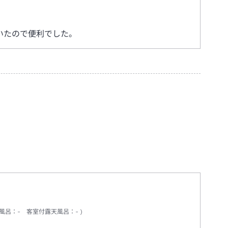
いたので便利でした。
風呂
：
-
客室付露天風呂
：
-