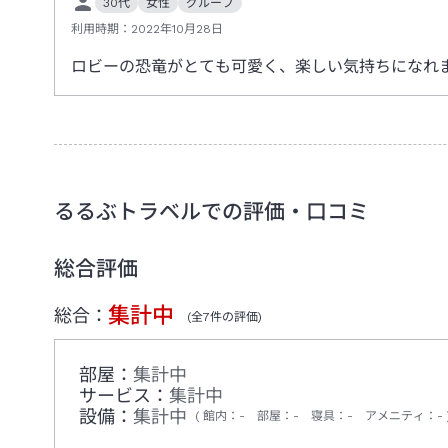
30代
女性
グループ
利用時期：
2022年10月28日
ロビーの恐竜がとても可愛く、楽しい気持ちになれ
るるぶトラベルでの評価・口コミ
総合評価
集計中
総合：
(全
7
件の評価)
部屋：
集計中
サービス：
集計中
設備：
集計中
館内
：
-
部屋
：
-
寝具
：
-
アメニティ
：
-