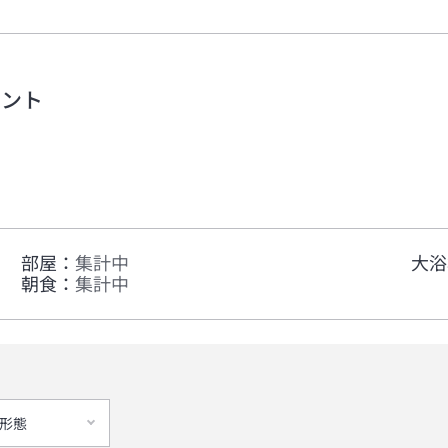
メント
部屋
：
集計中
大浴
朝食
：
集計中
形態