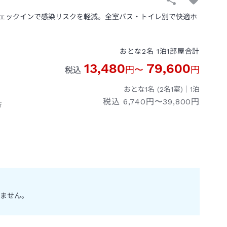
ェックインで感染リスクを軽減。全室バス・トイレ別で快適ホ
おとな
2
名
1
泊
1
部屋
合計
13,480
79,600
円
〜
円
税込
おとな1名 (
2
名1室)｜
1
泊
税込
6,740円〜39,800円
行
ません。