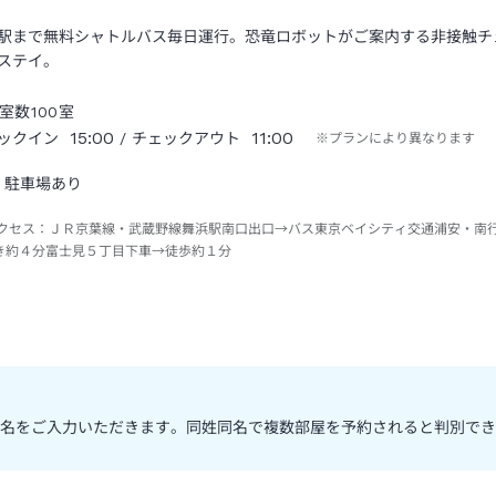
駅まで無料シャトルバス毎日運行。恐竜ロボットがご案内する非接触チ
ステイ。
室数
100
室
15:00
11:00
ックイン
/ チェックアウト
※プランにより異なります
駐車場あり
クセス：
ＪＲ京葉線・武蔵野線舞浜駅南口出口→バス東京ベイシティ交通浦安・南
き約４分富士見５丁目下車→徒歩約１分
名をご入力いただきます。同姓同名で複数部屋を予約されると判別でき