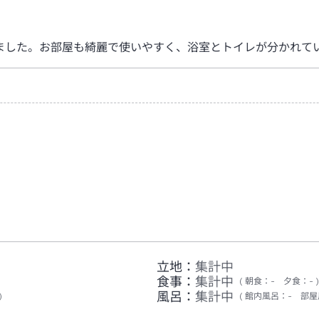
ました。お部屋も綺麗で使いやすく、浴室とトイレが分かれて
立地：
集計中
食事：
集計中
朝食
：
-
夕食
：
-
風呂：
集計中
館内風呂
：
-
部屋