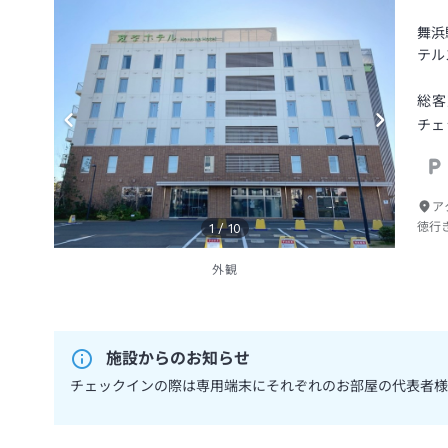
舞浜
テル
総客
チェ
ア
徳行
1
/
10
外観
施設からのお知らせ
チェックインの際は専用端末にそれぞれのお部屋の代表者様