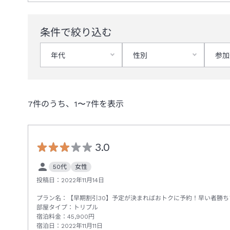
条件で絞り込む
年代
性別
参加
7
件のうち、
1
〜
7
件を表示
3.0
50代
女性
投稿日：
2022年11月14日
プラン名：
【早期割引30】予定が決まればおトクに予約！早い者勝
部屋タイプ：
トリプル
宿泊料金：
45,900
円
宿泊日：
2022年11月11日