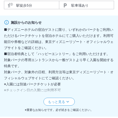
駅徒歩5分
駐車場あり
施設からのお知らせ
■ディズニーホテルの宿泊ゲストに限り、いずれかのパークをご利用い
ただけるパークチケットを宿泊ホテルにてご購入いただけます。利用可
能日や券種などの詳細は、東京ディズニーリゾート・オフィシャルウェ
ブサイトをご確認ください。
■宿泊者特典として「ハッピーエントリー」をご利用いただけます。
対象パークの専用エントランスから一般ゲストより早く入園を開始する
特典です。
対象パーク、対象外の日程、利用方法等は東京ディズニーリゾート・オ
フィシャルウェブサイトにてご確認ください。
※入園には別途パークチケットが必要
※チェックイン日の入園には利用不可
■添い寝はレギュラーベッド１台につき、小学生以下のお子様１名様ま
で承ります。（例：レギュラーベッド２台→添い寝のお子様２名様ま
で）
※重要なお知らせです。必ず続きをご確認ください。
■ご精算はオンラインカード決済にて承ります。キャンセルの場合は規