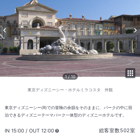
1
/
10
東京ディズニーシー・ホテルミラコスタ 外観
東京ディズニーシー(R)での冒険の余韻をそのままに、パークの中に宿
泊できるディズニーテーマパーク一体型のディズニーホテルです。
総客室数
502
室
IN
チェックイン
15:00
/ OUT
チェックアウト
12:00