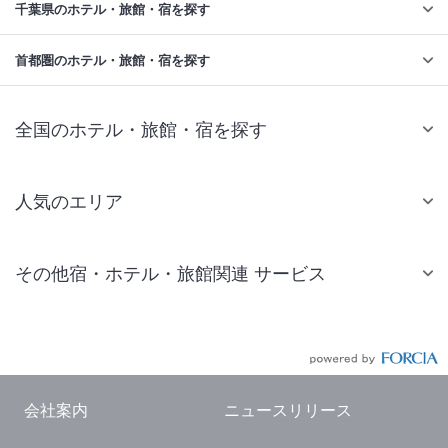
千葉県のホテル・旅館・宿を探す
首都圏のホテル・旅館・宿を探す
全国のホテル・旅館・宿を探す
人気のエリア
札幌 ホテル
その他宿・ホテル・旅館関連 サービス
仙台 ホテル
国内旅行・国内ツアー
東京ディズニーリゾート(R)周辺 ホテル
JR・新幹線付きツアー
東京 ホテル
航空券付きツアー
東京ドーム ホテル
会社案内
ニュースリリース
現地観光・レジャーチケット
新宿 ホテル