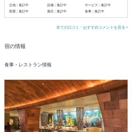
2026年8月19日（水）～2027年7月20日（火）の期間、断続的に客室
立地：
集計中
設備：
集計中
サービス：
集計中
修繕工事を実施いたします。
部屋：
集計中
風呂：
集計中
食事：
集計中
工事期間中は騒音、振動や塗料に起因する臭気が発生する場合がござい
ます。
全ての口コミ・おすすめコメントを見る
※工事期間、内容は予告なく変更となる場合がございます。
宿の情報
食事・レストラン情報