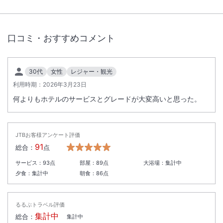
定に基づいてキャンセル料を申し受けます。
■ホテルより到着時間確認のご連絡をさせていただく場合がございま
す。
口コミ・おすすめコメント
■ルームアメニティーのデザイン・内容は変更になる場合がございま
す。
■シャンプーおよびコンディショナーは備え付けのディスペンサー式と
30代
女性
レジャー・観光
なります。
■駐車料金は滞在中にレセプションにてご精算ください。
利用時期：
2026年3月23日
■全客室禁煙となります。ロビーの喫煙室をご利用ください。
何よりもホテルのサービスとグレードが大変高いと思った。
■当ホテルは宿泊約款に基づき宿泊契約のお申込みを受付けます。
■画像はイメージです。
（Ｃ）Ｄｉｓｎｅｙ
JTBお客様アンケート評価
91
総合：
点
＜
オンラインチェックインについて
＞
サービス：
93
点
部屋：
89
点
大浴場：
集計中
旅行代理店、オンライン旅行会社より宿泊を予約された方の事前登録
夕食：
集計中
朝食：
86
点
は、2026年9月1日（火）より一時休止いたします。
再開については、決まり次第お知らせいたします。
るるぶトラベル評価
＜
客室修繕工事のお知らせ
＞
集計中
総合：
集計中