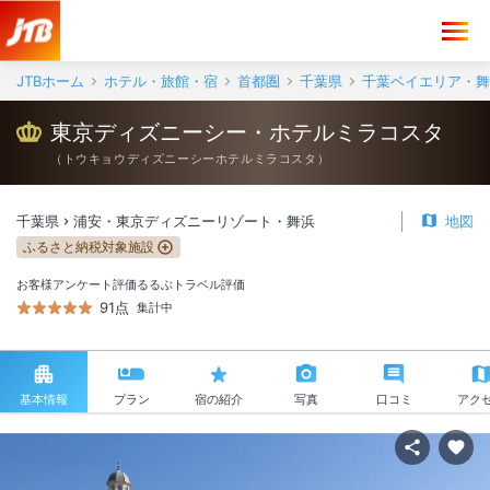
JTBホーム
ホテル・旅館・宿
首都圏
千葉県
千葉ベイエリア・舞
東京ディズニーシー・ホテルミラコスタ
（
トウキョウディズニーシーホテルミラコスタ
）
千葉県
浦安・東京ディズニーリゾート・舞浜
地図
ふるさと納税対象施設
お客様アンケート評価
るるぶトラベル評価
91点
集計中
基本情報
プラン
宿の紹介
写真
口コミ
アク