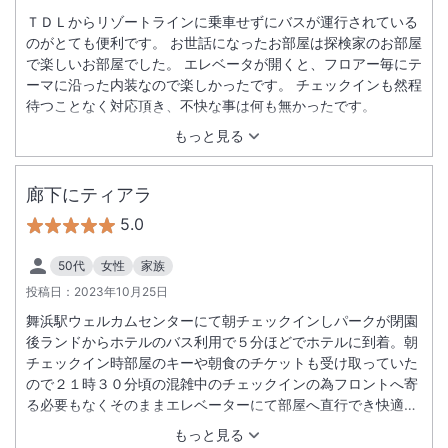
ＴＤＬからリゾートラインに乗車せずにバスが運行されている
のがとても便利です。 お世話になったお部屋は探検家のお部屋
で楽しいお部屋でした。 エレベータが開くと、フロアー毎にテ
ーマに沿った内装なので楽しかったです。 チェックインも然程
待つことなく対応頂き、不快な事は何も無かったです。
もっと見る
廊下にティアラ
5.0
50代
女性
家族
投稿日：
2023年10月25日
舞浜駅ウェルカムセンターにて朝チェックインしパークが閉園
後ランドからホテルのバス利用で５分ほどでホテルに到着。朝
チェックイン時部屋のキーや朝食のチケットも受け取っていた
ので２１時３０分頃の混雑中のチェックインの為フロントへ寄
る必要もなくそのままエレベーターにて部屋へ直行でき快適で
した。あらかじめお電話にてリクエストしていた通りのパーク
もっと見る
が見えるお部屋で嬉しかったです。廊下にはティアラお部屋に