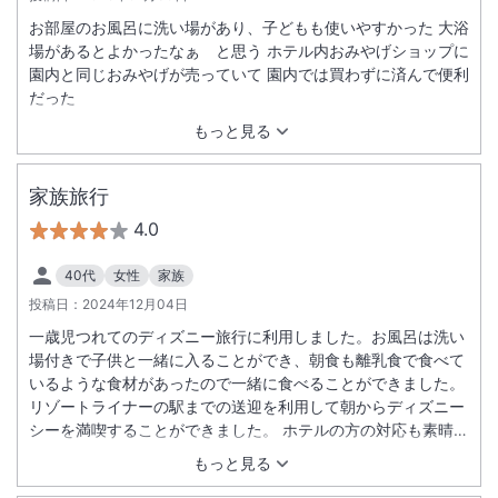
お部屋のお風呂に洗い場があり、子どもも使いやすかった 大浴
場があるとよかったなぁ と思う ホテル内おみやげショップに
園内と同じおみやげが売っていて 園内では買わずに済んで便利
だった
もっと見る
家族旅行
4.0
40代
女性
家族
投稿日：
2024年12月04日
一歳児つれてのディズニー旅行に利用しました。お風呂は洗い
場付きで子供と一緒に入ることができ、朝食も離乳食で食べて
いるような食材があったので一緒に食べることができました。
リゾートライナーの駅までの送迎を利用して朝からディズニー
シーを満喫することができました。 ホテルの方の対応も素晴ら
しかったです。 一つだけ残念だったのはトイレにあった受話
もっと見る
器？のコードに埃がたまっていたことです。