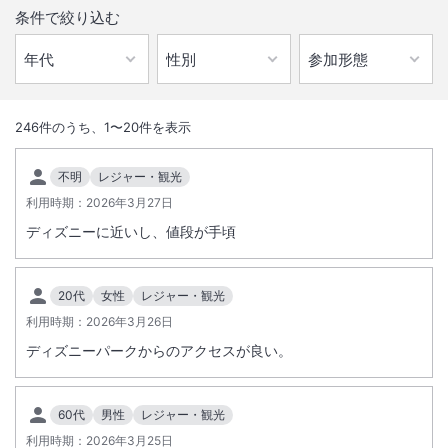
条件で絞り込む
1
/
10
外観
246
件のうち、
1
〜
20
件を表示
東京ディズニーリゾート(R)・オフィシャルホテル第一号。
不明
レジャー・観光
レストラン・宴会場・ショッピングアーケードを完備したリゾートホテ
利用時期：
2026年3月27日
ル。
ディズニーに近いし、値段が手頃
多彩なコンセプトの客室が夢の続きを演出し、泊まる楽しみが広がりま
す。
20代
女性
レジャー・観光
東京ディズニーランド(R)まで、無料シャトルバス運行。
利用時期：
2026年3月26日
総客室数
696
室
IN
チェックイン
15:00
/ OUT
チェックアウト
12:00
ディズニーパークからのアクセスが良い。
駐車場あり
60代
男性
レジャー・観光
利用時期：
2026年3月25日