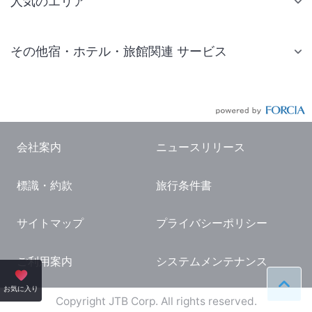
人気のエリア
札幌 ホテル
その他宿・ホテル・旅館関連 サービス
仙台 ホテル
国内旅行・国内ツアー
東京ディズニーリゾート(R)周辺 ホテル
JR・新幹線付きツアー
東京 ホテル
航空券付きツアー
東京ドーム ホテル
会社案内
ニュースリリース
現地観光・レジャーチケット
新宿 ホテル
標識・約款
旅行条件書
国内観光ガイド
横浜 ホテル
旅行・観光情報
熱海 ホテル
サイトマップ
プライバシーポリシー
名古屋 ホテル
ご利用案内
システムメンテナンス
京都 ホテル
ペー
お気に入り
大阪 ホテル
Copyright JTB Corp. All rights reserved.