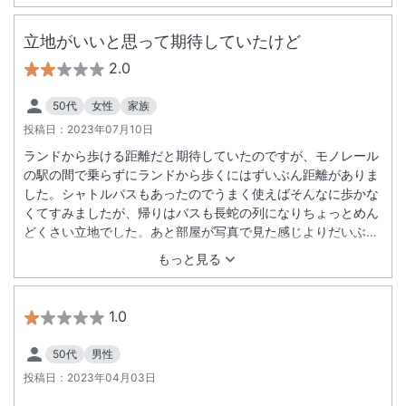
は薔薇の花の置物とパークの後の余韻も心地よかったです。お
風呂は床や角の黒カビはお値段お安く利用しているので気にし
立地がいいと思って期待していたけど
ない事としました。 朝ご飯のビュッフェは７時３０分頃利用し
2.0
ましたが眺めの良い席に待たずに案内されとても美味しかった
です。食べ終えレストランを出る際大勢の方が並んでおり早め
50代
女性
家族
の時間に利用して良かったなと思いました。
投稿日：
2023年07月10日
ランドから歩ける距離だと期待していたのですが、モノレール
の駅の間で乗らずにランドから歩くにはずいぶん距離がありま
した。シャトルバスもあったのでうまく使えばそんなに歩かな
くてすみましたが、帰りはバスも長蛇の列になりちょっとめん
どくさい立地でした。あと部屋が写真で見た感じよりだいぶ狭
く、バゲージラックもなくてスーツケースを開けるのに床が狭
もっと見る
くて困りました。ラゲージバックがなく床にスーツケースを置
くのは嫌でした。あと、スリッパが使い捨てでなかったのが個
人的には嫌でした。この並びのホテルで土日にもかかわらず一
1.0
番安かったのが良かった点です。
50代
男性
投稿日：
2023年04月03日