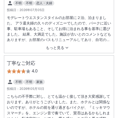
不明
不明
恋人・夫婦
投稿日：
2026年07月05日
モデレートウエスタンスタイルのお部屋に２泊、泊まりまし
た。 アラ還夫婦の久々のディズニーでしたので、パークに近い
事、駐車場もあること、そしてお得に泊まれる事を基準に選び
ました。 結果、大満足でした。施設が古いとのコメントなども
ありますが、お部屋のバスもリニューアルしてあり、自宅の横
にお風呂に入れて、パークを歩き回って疲れた身体には助かり
もっと見る
ました。駐車場も２泊目からは割引があり、これもお得。 そし
てシャトルバスがある周辺のホテルの中ではダントツのコス
パ！ とても良かったです！！
丁寧なご対応
4.0
不明
不明
家族
投稿日：
2026年05月10日
こちらの不手際に対し、とても温かく接して頂き大変感謝して
おります。ありがとうございました。また、ホテルとは関係な
いのですが、ホテルの前を通り過ぎるバイクが、『ミッキマウ
スマーチ』を、エンジン音で奏でいて、賛否はあるかもしれま