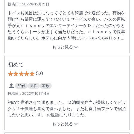
投稿日：
2022年12月21日
トイレお風呂は別になっててとても綺麗で快適だった。荷物を
預けたら部屋に運んでくれていてサービスが良い。バスの運転
手が元ｄｉｓｎｅｙのエンターテイナーかＤＪだったのかなと
思うくらいトークが上手く当たりだった。ｄｉｓｎｅｙで長年
働いてたらしい。ホテルに向かう時にシャトルバスやＨｏｔｅ
ｌから見えてた外の景色や雰囲気がアメリカみたいで良かっ
もっと見る
た。パジャマに私達の髪の毛とは明らかに違う他人の髪の毛が
数本付いていて臭く洗濯の折り皺がなく洗濯されてなかったの
では？私のパジャマにも男性の髪の毛が付いていて少し臭かっ
初めて
た。ポットにも他人の髪の毛がついてた。連絡したら適切な対
5.0
応してもらえたがｃｈｅｃｋ ｉｎ大混雑のためか、なかなか
ｒｅｃｅｐｔｉｏｎに電話繋がらなかった。ポットやお茶は引
50代
男性
家族
き出しに入ってたので見つけにくかった。部屋のカーペットが
投稿日：
2022年10月14日
汚れていて黒ずんてる。家具や壁紙の剥がれなどダメージは修
復されていない。
初めて宿泊させて頂きました。 ２泊朝食弁当が美味しくてビッ
クリ！子供達も喜んで食べました。 また朝食弁当プランで宿泊
したいと思います。 お世話になりました。
もっと見る