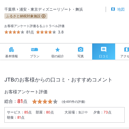
千葉県
浦安・東京ディズニーリゾート・舞浜
地図
ふるさと納税対象施設
お客様アンケート評価
るるぶトラベル評価
81点
3.8
基本情報
プラン
宿の紹介
写真
口コミ
アク
JTBのお客様からの口コミ・おすすめコメント
お客様アンケート評価
81
総合：
点
(全
491
件の評価)
サービス
：
85
点
部屋
：
80
点
大浴場
：
夕食
：
73
点
集計中
朝食
：
81
点