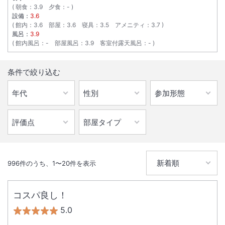
朝食
：
3.9
夕食
：
-
設備：
3.6
館内
：
3.6
部屋
：
3.6
寝具
：
3.5
アメニティ
：
3.7
風呂：
3.9
館内風呂
：
-
部屋風呂
：
3.9
客室付露天風呂
：
-
条件で絞り込む
996
件のうち、
1
〜
20
件を表示
コスパ良し！
5.0