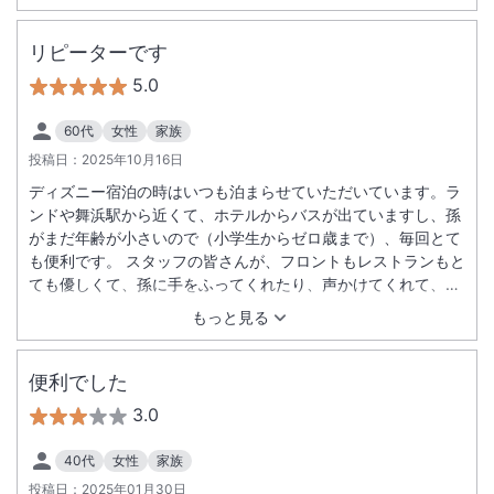
リピーターです
5.0
60代
女性
家族
投稿日：
2025年10月16日
ディズニー宿泊の時はいつも泊まらせていただいています。ラ
ンドや舞浜駅から近くて、ホテルからバスが出ていますし、孫
がまだ年齢が小さいので（小学生からゼロ歳まで）、毎回とて
も便利です。 スタッフの皆さんが、フロントもレストランもと
ても優しくて、孫に手をふってくれたり、声かけてくれて、フ
レンドリーな所も有り難く、嬉しいです。 宿泊前の問い合わせ
もっと見る
も、毎回、とても親身に対応してくださいます。 今回のウェス
タンルームは、落ち着いた雰囲気で特に好きでした。 コンビニ
もディズニーショップも利用しました。便利で助かります。 ま
便利でした
た泊まりに行きます。ありがとうございました。
3.0
40代
女性
家族
投稿日：
2025年01月30日