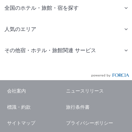
全国のホテル・旅館・宿を探す
人気のエリア
札幌 ホテル
その他宿・ホテル・旅館関連 サービス
仙台 ホテル
国内旅行・国内ツアー
東京ディズニーリゾート(R)周辺 ホテル
JR・新幹線付きツアー
東京 ホテル
航空券付きツアー
東京ドーム ホテル
会社案内
ニュースリリース
現地観光・レジャーチケット
新宿 ホテル
標識・約款
旅行条件書
国内観光ガイド
横浜 ホテル
旅行・観光情報
熱海 ホテル
サイトマップ
プライバシーポリシー