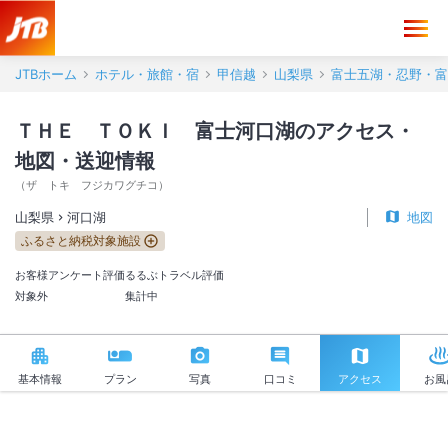
ＴＨＥ ＴＯＫＩ 富士河口湖 アクセス・地図・送迎情報【JTB】＜
JTBホーム
ホテル・旅館・宿
甲信越
山梨県
富士五湖・忍野・富
ＴＨＥ ＴＯＫＩ 富士河口湖のアクセス・
地図・送迎情報
（
ザ トキ フジカワグチコ
）
山梨県
河口湖
地図
ふるさと納税対象施設
お客様アンケート評価
るるぶトラベル評価
対象外
集計中
基本情報
プラン
写真
口コミ
アクセス
お風