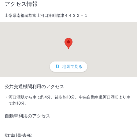
アクセス情報
山梨県南都留郡富士河口湖町船津４４３２－１
地図で見る
1
/
10
公共交通機関利用のアクセス
外観
河口湖駅から車で約4分、徒歩約10分。中央自動車道河口湖ICより車
で約10分。
思わず息をのむ、雄大な富士山を目の前に 豊かな自然に包まれた特別
自動車利用のアクセス
な空間で、大切な人との最高の思い出を。
IN
チェックイン
15:00
/ OUT
チェック
10:00
駐車場情報