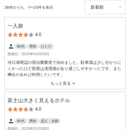
IN
チェックイン
15:30
/ OUT
チェック
10:00
36
件のうち、
1
〜
20
件を表示
無線LAN
駐車場あり
一人旅
4.0
60代
男性
ひとり
投稿日：
2025年04月05日
河口湖周辺の宿泊費重視で決めました。駐車場は少し分かりに
くかったけど部屋は清潔感があり過ごしやすかったです。また
機会があれば利用したいです。
もっと見る
富士山大きく見えるホテル
4.0
60代
男性
恋人・夫婦
投稿日：
2025年03月26日