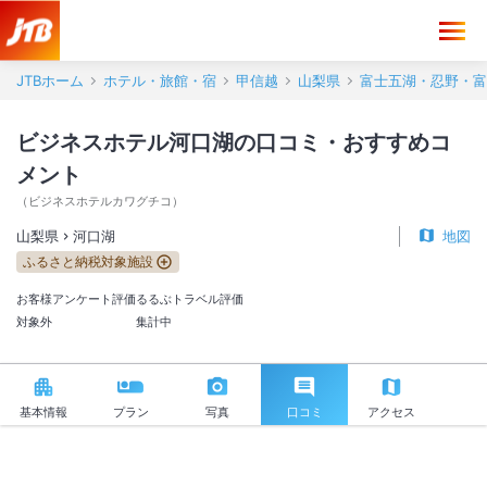
ビジネスホテル河口湖 口コミ・おすすめコメント＜河口湖＞
JTBホーム
ホテル・旅館・宿
甲信越
山梨県
富士五湖・忍野・富
ビジネスホテル河口湖の口コミ・おすすめコ
メント
（
ビジネスホテルカワグチコ
）
山梨県
河口湖
地図
ふるさと納税対象施設
お客様アンケート評価
るるぶトラベル評価
対象外
集計中
基本情報
プラン
写真
口コミ
アクセス