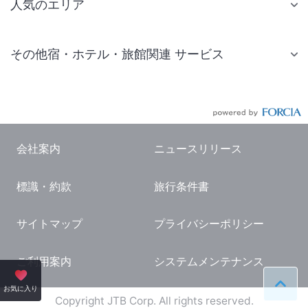
人気のエリア
札幌 ホテル
その他宿・ホテル・旅館関連 サービス
仙台 ホテル
国内旅行・国内ツアー
東京ディズニーリゾート(R)周辺 ホテル
JR・新幹線付きツアー
東京 ホテル
航空券付きツアー
東京ドーム ホテル
会社案内
ニュースリリース
現地観光・レジャーチケット
新宿 ホテル
標識・約款
旅行条件書
国内観光ガイド
横浜 ホテル
旅行・観光情報
熱海 ホテル
サイトマップ
プライバシーポリシー
名古屋 ホテル
ご利用案内
システムメンテナンス
京都 ホテル
ペー
お気に入り
大阪 ホテル
Copyright JTB Corp. All rights reserved.