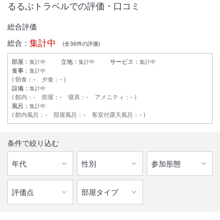
るるぶトラベルでの評価・口コミ
総合評価
集計中
総合：
(全
36
件の評価)
部屋：
立地：
サービス：
集計中
集計中
集計中
食事：
集計中
朝食
：
-
夕食
：
-
設備：
集計中
館内
：
-
部屋
：
-
寝具
：
-
アメニティ
：
-
風呂：
集計中
館内風呂
：
-
部屋風呂
：
-
客室付露天風呂
：
-
1
/
10
条件で絞り込む
外観
21年4月にリニューアルオープンいたしました。今後も宜しくお願い致
します。※当ホテルは3階建てですが、エレベーターが無く階段のみで
ございます。