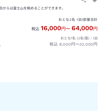
呂からは富士山を眺めることができます。
おとな
2
名
1
泊
1
部屋
合計
16,000
64,000
円
〜
円
税込
おとな1名 (
2
名1室)｜
1
泊
税込
8,000円〜32,000円
０