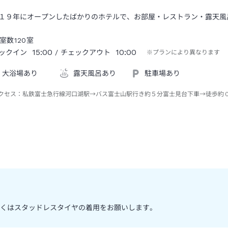
１９年にオープンしたばかりのホテルで、お部屋・レストラン・露天風
室数
120
室
15:00
10:00
ックイン
/ チェックアウト
※プランにより異なります
大浴場あり
露天風呂あり
駐車場あり
クセス：
私鉄富士急行線河口湖駅→バス富士山駅行き約５分富士見台下車→徒歩約
しくはスタッドレスタイヤの着用をお願いします。