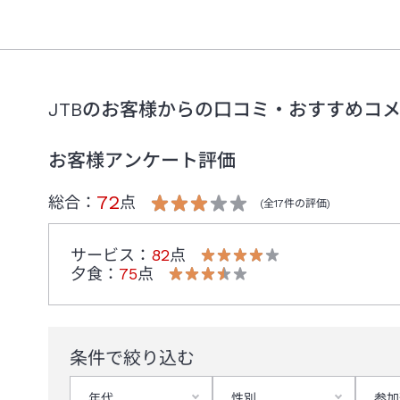
JTBのお客様からの口コミ・おすすめコ
お客様アンケート評価
72
総合：
点
(全
17
件の評価)
サービス
：
82
点
夕食
：
75
点
条件で絞り込む
年代
性別
参加