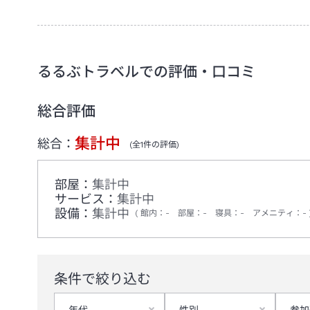
るるぶトラベルでの評価・口コミ
総合評価
集計中
総合：
(全
1
件の評価)
部屋：
集計中
サービス：
集計中
設備：
集計中
館内
：
-
部屋
：
-
寝具
：
-
アメニティ
：
-
条件で絞り込む
年代
性別
参加