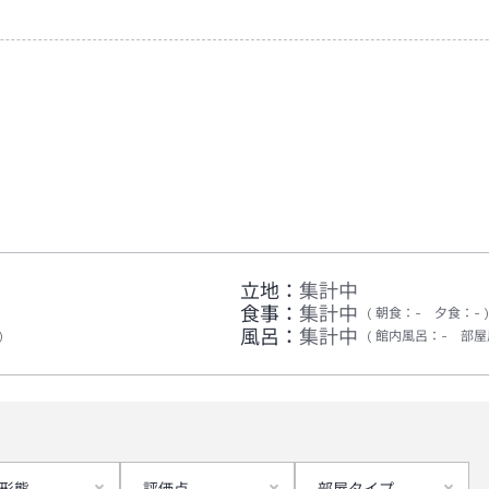
立地：
集計中
食事：
集計中
朝食
：
-
夕食
：
-
風呂：
集計中
館内風呂
：
-
部屋
形態
評価点
部屋タイプ