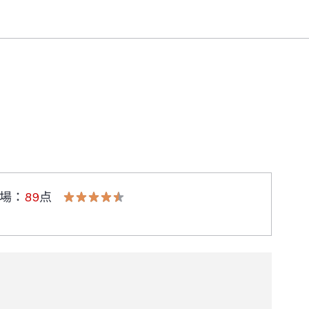
場
：
89
点