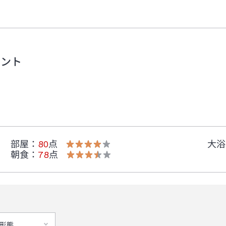
メント
部屋
：
80
点
大浴
朝食
：
78
点
形態