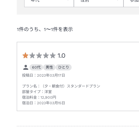
1
件のうち、
1
〜
1
件を表示
1.0
60代
男性
ひとり
投稿日：
2023年03月17日
プラン名：
（夕・朝食付）スタンダードプラン
部屋タイプ：
洋室
宿泊料金：
12,900
円
宿泊日：
2023年03月15日