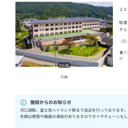
２０
総客
チェ
ア
分
1
/
10
外観
施設からのお知らせ
河口湖駅、富士急ハイランド駅まで送迎を行っております。
冬期は積雪や路面の凍結がありますのでタイヤチェーンも