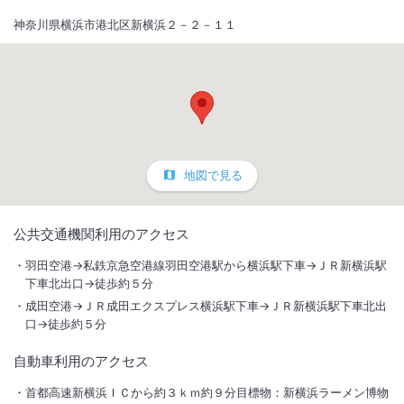
神奈川県横浜市港北区新横浜２－２－１１
地図で見る
1
/
10
公共交通機関利用のアクセス
外観
羽田空港→私鉄京急空港線羽田空港駅から横浜駅下車→ＪＲ新横浜駅
下車北出口→徒歩約５分
東海道新幹線の新横浜駅に位置し、国内有数のスタジアム・スポーツや
成田空港→ＪＲ成田エクスプレス横浜駅下車→ＪＲ新横浜駅下車北出
ライブイベント可能な室内アリーナ・人気の観光スポットへ徒歩圏内と
口→徒歩約５分
なる好立地。
自動車利用のアクセス
総客室数
108
室
IN
チェックイン
15:00
/ OUT
チェックアウト
11:00
首都高速新横浜ＩＣから約３ｋｍ約９分目標物：新横浜ラーメン博物