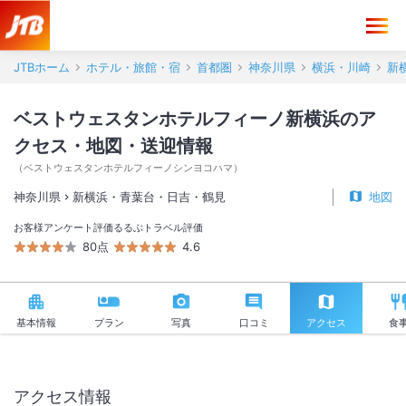
ベストウェスタンホテルフィーノ新横浜 アクセス・地図・送迎情報【J
JTBホーム
ホテル・旅館・宿
首都圏
神奈川県
横浜・川崎
新
ベストウェスタンホテルフィーノ新横浜のア
クセス・地図・送迎情報
（
ベストウェスタンホテルフィーノシンヨコハマ
）
神奈川県
新横浜・青葉台・日吉・鶴見
地図
お客様アンケート評価
るるぶトラベル評価
80点
4.6
基本情報
プラン
写真
口コミ
アクセス
食
アクセス情報