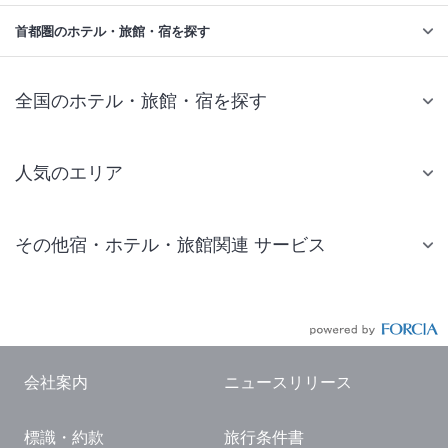
首都圏のホテル・旅館・宿を探す
全国のホテル・旅館・宿を探す
人気のエリア
札幌 ホテル
その他宿・ホテル・旅館関連 サービス
仙台 ホテル
国内旅行・国内ツアー
東京ディズニーリゾート(R)周辺 ホテル
JR・新幹線付きツアー
東京 ホテル
航空券付きツアー
東京ドーム ホテル
会社案内
ニュースリリース
現地観光・レジャーチケット
新宿 ホテル
標識・約款
旅行条件書
国内観光ガイド