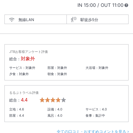
IN
チェックイン
15:00
/ OUT
チェック
11:00
無線LAN
駅徒歩5分
JTBお客様アンケート評価
対象外
総合：
サービス：
対象外
部屋：
対象外
大浴場：
対象外
夕食：
対象外
朝食：
対象外
るるぶトラベル評価
4.4
総合：
立地：
4.6
設備：
4.0
サービス：
4.0
部屋：
4.4
風呂：
4.0
食事：
集計中
全ての口コミ・おすすめコメントを見る