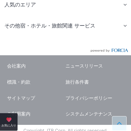
人気のエリア
札幌 ホテル
その他宿・ホテル・旅館関連 サービス
仙台 ホテル
国内旅行・国内ツアー
東京ディズニーリゾート(R)周辺 ホテル
JR・新幹線付きツアー
東京 ホテル
航空券付きツアー
東京ドーム ホテル
会社案内
ニュースリリース
現地観光・レジャーチケット
新宿 ホテル
標識・約款
旅行条件書
国内観光ガイド
横浜 ホテル
旅行・観光情報
熱海 ホテル
サイトマップ
プライバシーポリシー
名古屋 ホテル
ご利用案内
システムメンテナンス
京都 ホテル
ペー
お気に入り
大阪 ホテル
Copyright JTB Corp. All rights reserved.