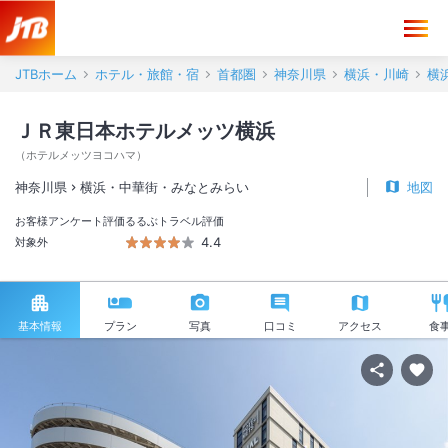
JTBホーム
ホテル・旅館・宿
首都圏
神奈川県
横浜・川崎
横
ＪＲ東日本ホテルメッツ横浜
（
ホテルメッツヨコハマ
）
神奈川県
横浜・中華街・みなとみらい
地図
お客様アンケート評価
るるぶトラベル評価
4.4
対象外
基本情報
プラン
写真
口コミ
アクセス
食