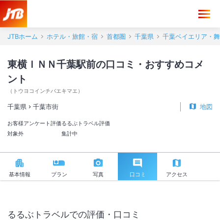
東横ＩＮＮ千葉駅前 口コミ・おすすめコメント＜千葉市街＞
JTBホーム
ホテル・旅館・宿
首都圏
千葉県
千葉ベイエリア・舞
東横ＩＮＮ千葉駅前の口コミ・おすすめコメ
ント
（
トウヨコインチバエキマエ
）
千葉県
千葉市街
地図
お客様アンケート評価
るるぶトラベル評価
対象外
集計中
基本情報
プラン
写真
口コミ
アクセス
るるぶトラベルでの評価・口コミ