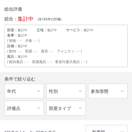
総合評価
集計中
総合：
(全
135
件の評価)
部屋：
立地：
サービス：
集計中
集計中
集計中
食事：
集計中
朝食
：
-
夕食
：
-
設備：
集計中
館内
：
-
部屋
：
-
寝具
：
-
アメニティ
：
-
風呂：
集計中
館内風呂
：
-
部屋風呂
：
-
客室付露天風呂
：
-
1
/
10
条件で絞り込む
外観
【女性のお客様に多くご利用頂いております！！】 JR千葉駅東口・京
成線千葉駅より徒歩5分でアクセス便利。無料朝食サービス。
総客室数
205
室
IN
チェックイン
15:00
/ OUT
チェックアウト
10:00