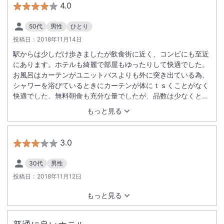
4.0
50代
男性
ひとり
投稿日：
2018年11月14日
駅からは少しだけ歩きましたが飲食街に近く、コンビにも至近
にあります。ホテルも綺麗で部屋もゆったりして快適でした。
お風呂はカーテンがユニットバスよりも外に突き出ている為、
シャワーを浴びているときにカーテンが体にｔｓくことがなく
快適でした。無料朝食も充分な量でしたが、品数は少なくとも
おにぎりと炊き込みご飯（ごはんがやわらかすぎ）だけはもう
もっと見る
少しクオリティを高める工夫をお願いします。
3.0
30代
男性
投稿日：
2018年11月12日
もっと見る