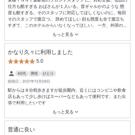
仕方も酷すぎる おばさんが１人いる。昔ギャルかのような 態
度も酷すぎる。そのスタッフに対応してほしくないのに、毎回
そのスタッフで腹立つ。 辞めてほしい 顔も態度も全て腹立ち
すぎて、このホテルからいなくなってほしい。 一方、外国のハ
ーフみたいな女性は、誰から見ても高感度だと思う。
もっと見る
かなり久々に利用しました
5.0
40代
男性
ひとり
投稿日：
2021年12月09日
駅からは８分程歩きますが徒歩圏内、近くにはコンビニや飲食
店もあって少し歩けばスーパーなどもあって便利です、また出
張で利用したいです
もっと見る
普通に良い