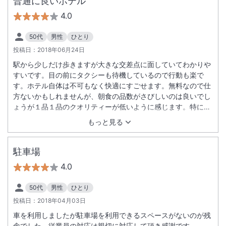
普通に良いホテル
4.0
50代
男性
ひとり
投稿日：
2018年06月24日
駅から少しだけ歩きますが大きな交差点に面していてわかりや
すいです。目の前にタクシーも待機しているので行動も楽で
す。ホテル自体は不可もなく快適にすごせます。無料なので仕
方ないかもしれませんが、朝食の品数がさびしいのは良いでし
ょうが１品１品のクオリティーが低いように感じます。特にお
にぎりは正直あまりおいしいとはおもえないレベルでした。も
もっと見る
う少し改善をお願いしたいです。朝食がおいしいのであれば立
地が多少悪くても利用する人は多いと思います。
駐車場
4.0
50代
男性
ひとり
投稿日：
2018年04月03日
車を利用しましたが駐車場を利用できるスペースがないのが残
念でした、従業員の対応は親切に対応して頂き感謝です。