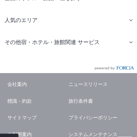
人気のエリア
札幌 ホテル
その他宿・ホテル・旅館関連 サービス
仙台 ホテル
国内旅行・国内ツアー
東京ディズニーリゾート(R)周辺 ホテル
JR・新幹線付きツアー
東京 ホテル
航空券付きツアー
東京ドーム ホテル
会社案内
ニュースリリース
現地観光・レジャーチケット
新宿 ホテル
標識・約款
旅行条件書
国内観光ガイド
横浜 ホテル
旅行・観光情報
熱海 ホテル
サイトマップ
プライバシーポリシー
名古屋 ホテル
ご利用案内
システムメンテナンス