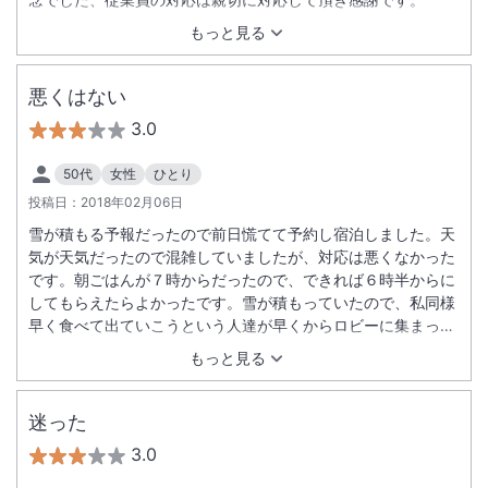
もっと見る
悪くはない
3.0
50代
女性
ひとり
投稿日：
2018年02月06日
雪が積もる予報だったので前日慌てて予約し宿泊しました。天
気が天気だったので混雑していましたが、対応は悪くなかった
です。朝ごはんが７時からだったので、できれば６時半からに
してもらえたらよかったです。雪が積もっていたので、私同様
早く食べて出ていこうという人達が早くからロビーに集まって
いました。なかなか臨機応変は難しいのかもしれませんが…ま
もっと見る
た、近隣に同系列のホテルがあり、駅からバスに乗ろうと考え
ていたので、そちらのホテルの方が近かったのですが、予約の
段階では、そのあたりがよくわかりませんでした。私の見落と
迷った
しかおしれませんが、もう少しわかりやすいといいのかと思い
3.0
ます。