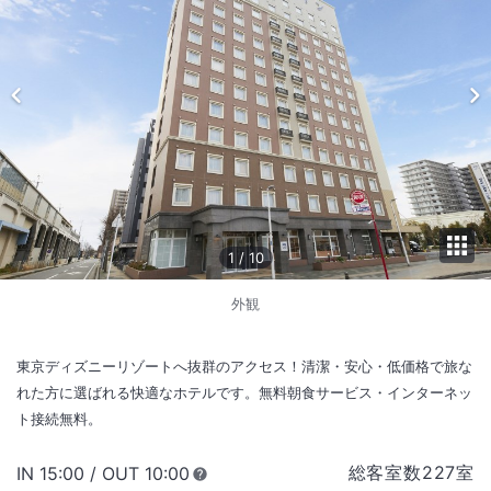
1
/
10
外観
東京ディズニーリゾートへ抜群のアクセス！清潔・安心・低価格で旅な
れた方に選ばれる快適なホテルです。無料朝食サービス・インターネッ
ト接続無料。
総客室数
227
室
IN
チェックイン
15:00
/ OUT
チェックアウト
10:00