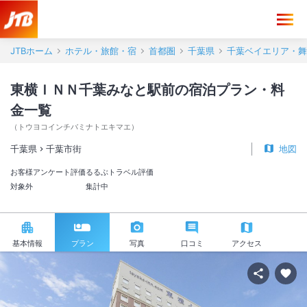
JTBホーム
ホテル・旅館・宿
首都圏
千葉県
千葉ベイエリア・舞
東横ＩＮＮ千葉みなと駅前の宿泊プラン・料
金一覧
（
トウヨコインチバミナトエキマエ
）
千葉県
千葉市街
地図
お客様アンケート評価
るるぶトラベル評価
対象外
集計中
基本情報
プラン
写真
口コミ
アクセス