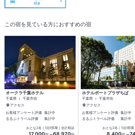
付き
この宿を見ている方におすすめの宿
オークラ千葉ホテル
ホテルポートプラザちば
千葉県
千葉市街
千葉県
千葉市街
アクセス
アクセス
お客様アンケート評価
集計中
お客様アンケート評価
集計中
るるぶトラベル評価
集計中
るるぶトラベル評価
集計中
おとな
2
名
｜
1
泊
1
部屋｜合計税込
おとな
2
名
｜
1
泊
1
部屋
17,000
68,970
8,400
7
円 〜
円
円 〜