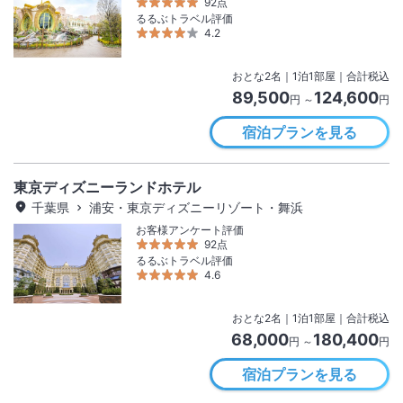
92点
るるぶトラベル評価
4.2
おとな
2
名
｜
1
泊
1
部屋｜合計税込
89,500
124,600
円 ～
円
宿泊プランを見る
東京ディズニーランドホテル
千葉県
浦安・東京ディズニーリゾート・舞浜
お客様アンケート評価
92点
るるぶトラベル評価
4.6
おとな
2
名
｜
1
泊
1
部屋｜合計税込
68,000
180,400
円 ～
円
宿泊プランを見る