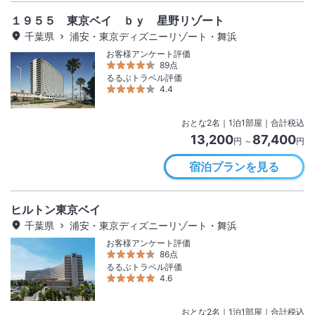
１９５５ 東京ベイ ｂｙ 星野リゾート
千葉県
浦安・東京ディズニーリゾート・舞浜
お客様アンケート評価
89点
るるぶトラベル評価
4.4
おとな
2
名
｜
1
泊
1
部屋｜合計税込
13,200
87,400
円 ～
円
宿泊プランを見る
ヒルトン東京ベイ
千葉県
浦安・東京ディズニーリゾート・舞浜
お客様アンケート評価
86点
るるぶトラベル評価
4.6
おとな
2
名
｜
1
泊
1
部屋｜合計税込