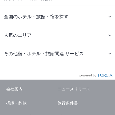
全国のホテル・旅館・宿を探す
人気のエリア
札幌 ホテル
その他宿・ホテル・旅館関連 サービス
仙台 ホテル
国内旅行・国内ツアー
東京ディズニーリゾート(R)周辺 ホテル
JR・新幹線付きツアー
東京 ホテル
航空券付きツアー
東京ドーム ホテル
会社案内
ニュースリリース
現地観光・レジャーチケット
新宿 ホテル
標識・約款
旅行条件書
国内観光ガイド
横浜 ホテル
旅行・観光情報