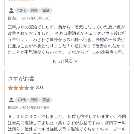
40代
男性
家族
投稿日：
2019年08月30日
三年ぶりの宿泊でしたが、前から一番気になっていた悪い点が
改善されておりました。 それは宿泊者がチェックアウト後に行
う苦行．．．わざわざ屋外からスパ棟へ行き、長蛇の一般受付
に並ぶことが不要となりました！←逆に今まで改善されなかっ
たことが不思議なくらいです。 それからプールの改善点で有料
シートが設置されていました。これも良かったです、２日間レ
もっと見る
ンタルさせていただきました。 ぜひ来年も宿泊したいと思いま
す。 あとは夕食の入店待ちも改善されれば良いなぁ～
さすがお盆
3.0
40代
男性
家族
投稿日：
2019年08月19日
８／１６にＤＸ一泊しました。 何度も宿泊していますが、今回
は最高に混雑してました（笑）さすがお盆ですね… 室内プール
は濁り、屋外プールは強風プラス混雑でぐちゃぐちゃ… プール