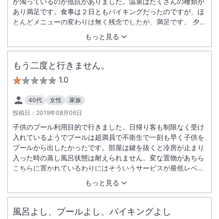
が濁っているのが抵抗がありました。温泉はたくさんの種類が
あり満足です。食事は２日ともバイキングだったのですが、ほ
とんどメニューの変わりは無く残念でしたが、満足です。 夕食
の最中、震度３の地震があり、レストランのシャンデリアが揺
もっと見る
れて、スタッフも天井を見て地震には気づいていましたが、ス
タッフは何事もなく働かれており、地震があった際のマニュア
ルはどのようになっているのか不安でした。 お部屋は２部屋あ
もう二度と行きません。
り広く満足でさた。ただ、残念なのが、エアコンの吹き出し口
1.0
は黒く汚れており、エアコンの風でクローゼットの上から綿ぼ
こりが落ちてくるのは残念でした。 アカスリ・マッサージは最
40代
女性
家族
高でした！ 全体的にスタッフ及び施設には満足しており、また
投稿日：
2019年08月06日
利用したいです。
子供のプール利用目的で行きました。日帰り客も制限なく受け
入れているようでプールは超満員で不衛生で一刻も早く子供を
プールから出したかったです。部屋は鍵を抜くと冷房が止まり
入った時の蒸し風呂状態は耐えられません。変な置物があちら
こちらに置かれているわりにはそういうサービスが最低レベル
で値段の割に満足感はありませんでした。
もっと見る
風呂よし、プールよし、バイキングよし