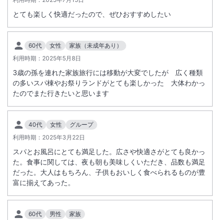
※その他詳細は公式HPをご確認下さいませ。
とても楽しく快適だったので、ぜひおすすめしたい
＜
大浴場温泉設備メンテナンスに伴う温泉供給停止について
＞
2026年3月20日（金）より当面の間、温泉設備の緊急メンテナンス実
60代
女性
家族（未成年あり）
施のため、大浴場内の一部浴槽にて使用しておりました温泉の供給を停
利用時期：
2025年5月8日
止させていただきます。
なお、大浴場は通常どおりご利用いただけます。
3歳の孫を連れた家族旅行には移動が大変でしたが 広く種類
の多いスパ棟やお祭りランドがとても楽しかった 大体わかっ
再開時期につきましては、決まり次第あらためてお知らせいたします。
たのでまた行きたいと思います
(運用終了日は暫定の設定となります）
＜
【日帰り入浴】駐車料金改定のご案内
＞
40代
女性
グループ
3/13より、日帰り入浴のお客様は引き続き５時間まで無料。以降60分
利用時期：
2025年3月22日
毎に300円→400円に改定になります。
スパとお風呂にとても満足した。広さや快適さがとても良かっ
※ご宿泊のお客様の駐車料金は無料です。（変更はございません）
た。食事に関しては、夜も朝も美味しくいただき、品数も満足
だった。大人はもちろん、子供もおいしく食べられるものが豊
＜
電動車椅子のお客様への事前案内について
＞
富に揃えてあった。
折り畳み式車椅子のお客様が送迎バスにご乗車する場合、畳んで荷物席
に置いて頂ければ乗車は可能ですが、電動車椅子はご乗車頂けません。
60代
男性
家族