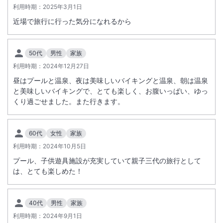
＜
休館のお知らせ（2026年9月）
＞
利用時期：
2025年3月1日
【対象日】
近場で旅行に行った気分になれるから
•2026年9月8日(火)～2026年9月10日(木)
【対象施設】
•龍宮亭
50代
男性
家族
•富士見亭
利用時期：
2024年12月27日
•スパ棟
昼はプールと温泉、夜は美味しいバイキングと温泉、朝は温泉
•お祭りランド
と美味しいバイキングで、とても楽しく、お腹いっぱい、ゆっ
【対象のお客様】
くり過ごせました。また行きます。
•日帰り入浴
•ご宿泊
※なお、該当日の前日にご宿泊のお客様は、翌日の日帰り入浴をご利用
60代
女性
家族
できません。
利用時期：
2024年10月5日
プール、子供遊具施設が充実していて親子三代の旅行として
は、とても楽しめた！
40代
男性
家族
利用時期：
2024年9月1日