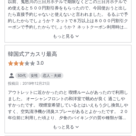
以前、鬼怒川の三日月ホテルで期限なくどこの三日月ホテルで
め使えると５００円割引券をもらったので、今回使おうと出し
たら直接予約じゃないと使えないと言われました。 るるぶで予
約したからでしょうか？ ネットで８万以上は８０００円割引ク
ーポンで予約したからでしょうか？ ネットクーポン利用時は三
日月の５００円割引使えない旨を記載してほしいです。 しかも
もっと見る
鬼怒川では会計時に毎回５００円割引券を毎回くれるのに竜宮
亭では貰えませんでした。ホテルによって違うのか、忘れられ
てたのか、正月奮発して高くても予約したのにこの件だけが残
韓国式アカスリ最高
念でした。
3.0
50代
女性
恋人・夫婦
投稿日：
2019年12月21日
アウトレットに近かかったのと 喫煙ルームがあったので利用し
ました。 オーシャンフロントの和洋室で眺めが良く 過ごしや
すかったです。 喫煙室希望しているとはいえもう少し換気しや
すく、空気清浄機か消臭スプレーがあるとよかったです。 ２０
年位前に利用した頃より、夕食のバイキングの質や種類が落ち
たように感じました。 特に料理が冷めてしまっているので、
もっと見る
もっと温かい状態で提供すればいいと思います。 サラダの種類