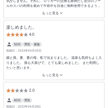
気がしません。それに、ロッカーの交換も面倒だし翌日のプー
ルやスパの利用を責めて午前中を目途に無料使用できるように
検討するべきだと思います。茨城の施設を研究されたら良いか
もっと見る
と思います。遊具に関しては良いと思いますが、床の清掃を２
～３時間おきに行うべきです。（焼きそばなど食べ物を踏んで
しまいます）
楽しめました。
4.0
50代
男性
家族
投稿日：
2023年04月30日
娘と孫、妻、妻の母、私で泊まりました。 温泉も気持ちよく入
りました。 孫も大喜びで、とても楽しめました。 また利用し
たいと思います。
もっと見る
2.0
60代
男性
投稿日：
2022年04月26日