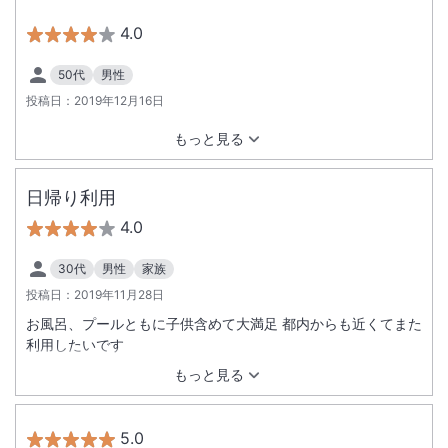
は少ないですが、お野菜はとてもおいしかったです。 朝食は飲
み物や料理の種類も多くて美味しかったです。 お風呂は大きく
4.0
塩サウナがよかったです。 初めて韓国式アカスリをしました。
初めてだと言うと力加減を何度も確認してくれて、垢すりもリ
50代
男性
ンパマッサージも最高でした。数日たっても肌がスベスベで肩
投稿日：
2019年12月16日
こりも解消しました。 また垢すり目的で日帰りで行きたいで
す。
もっと見る
日帰り利用
4.0
30代
男性
家族
投稿日：
2019年11月28日
お風呂、プールともに子供含めて大満足 都内からも近くてまた
利用したいです
もっと見る
5.0