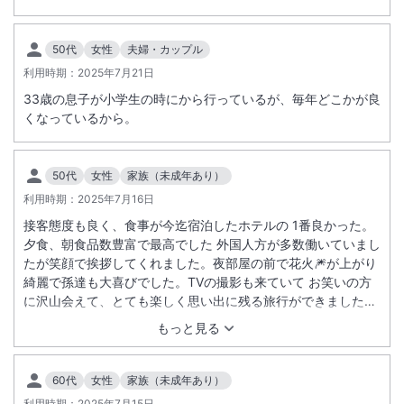
す。詳細は施設ホームページにてご確認ください。
＜
ネオりゅうぐうじょう～ギャラクシーガーデンオープンについて
50代
女性
夫婦・カップル
＞
利用時期：
2025年7月21日
「お祭りランド」内のキッズガーデンがリニューアルし、「ネオりゅう
ぐうじょう～ギャラクシーガーデン～」７月１１日（土）オープンいた
33歳の息子が小学生の時にから行っているが、毎年どこかが良
しました。
くなっているから。
詳細は以下になります。
施設名：ネオりゅうぐうじょう～ギャラクシーガーデン～
50代
女性
家族（未成年あり）
場所： 龍宮城スパホテル三日月 お祭りランド内
営業時間：10時00分～18時00分（最終入場17時30分）
利用時期：
2025年7月16日
入場料：子ども（1～12歳まで）
接客態度も良く、食事が今迄宿泊したホテルの 1番良かった。
平日30分900円・60分1,100円
夕食、朝食品数豊富で最高でした 外国人方が多数働いていまし
土日30分1,600円・60分1,800円
たが笑顔で挨拶してくれました。夜部屋の前で花火🎆が上がり
大人（中学生以上）
綺麗で孫達も大喜びでした。TVの撮影も来ていて お笑いの方
に沢山会えて、とても楽しく思い出に残る旅行ができました。
平日30分900円・60分1,000円
ありがとうございました🤗
土日30分1,200円・60分1,300円
もっと見る
延長10分300円
60代
女性
家族（未成年あり）
※１８才以上の大人１名同伴でお子様3名まで入場できます。
利用時期：
2025年7月15日