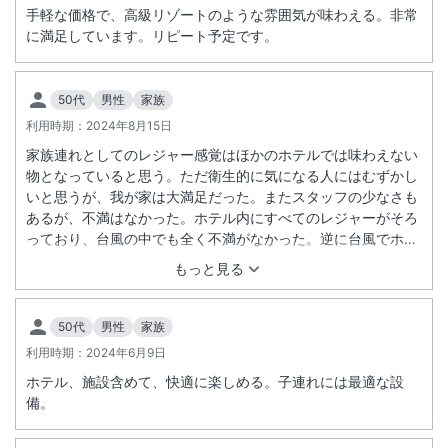
手軽な価格で、高級リゾートのような雰囲気が味わえる。非常
に満足しています。リピート予定です。
50代
男性
家族
利用時期：
2024年8月15日
家族連れとしてのレジャー感覚はほかのホテルでは味わえない
物となっていると思う。ただ衛生的に気になる人にはむずかし
いと思うが、我が家は大満足だった。またスタッフの少なさも
あるが、不満はなかった。ホテル内にすべてのレジャーがそろ
っており、台風の中でも全く不満がなかった。逆に台風でホテ
ル内が空いておりレジャーは格別のものとなった。ただ、ビュ
もっと見る
ッフェが品数が減っていたのはショックだったが（連泊なので
気づいてしまった）
50代
男性
家族
利用時期：
2024年6月9日
ホテル、施設含めて、快適に楽しめる。子連れには最適な設
備。