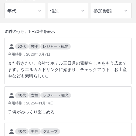
1
/
10
外観
31
件のうち、
1
〜
20
件を表示
遊びきれない温泉＆プールのテーマパーク、バギーなどアクティビティ
50代
男性
レジャー・観光
も充実◎ 三日月打ち上げ花火開催中(期間限定）
利用時期：
2026年3月7日
また行きたい。会社でホテル三日月の素晴らしさをもう広めて
総客室数
247
室
IN
チェックイン
15:00
/ OUT
チェックアウト
10:00
ます。ウエルカムドリンクに始まり、チェックアウト、お土産
やなども素晴らしい。
大浴場あり
露天風呂あり
温泉
駐車場あり
40代
女性
レジャー・観光
利用時期：
2025年11月14日
子供がゆっくり楽しめる
施設からのお知らせ
大人2名から受け入れ可能となります。大人1名と子供1名の場合は大人2
名料金となりますので大人2名にてお申込みください。
40代
男性
グループ