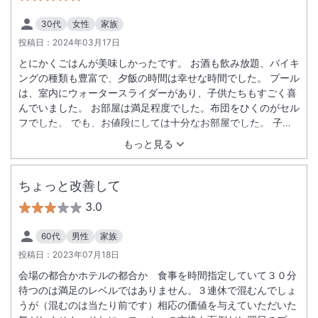
30代
女性
家族
投稿日：
2024年03月17日
とにかくごはんが美味しかったです。 お酒も飲み放題、バイキ
ングの種類も豊富で、夕飯の時間は幸せな時間でした。 プール
は、室内にウォータースライダーがあり、子供たちもすごく喜
んでいました。 お部屋は満足程度でした。布団をひくのがセル
フでした。 でも、お値段にしては十分なお部屋でした。 子供
が多く、子連れにとっては気をつかわなくてよいですが、カッ
もっと見る
プルや夫婦だけの方にはがやがやしすぎているな…と思いま
す。 幸せな時間を過ごせました。 また機会があればぜひ利用
したいです。
ちょっと改善して
3.0
60代
男性
家族
投稿日：
2023年07月18日
会場の都合かホテルの都合か 食事を時間指定していて３０分
待つのは満足のレベルではありません。３連休で混むんでしょ
うが（混むのは当たり前です）相応の価値を与えていただいた