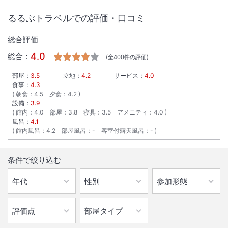
るるぶトラベルでの評価・口コミ
総合評価
4.0
総合：
(全
400
件の評価)
部屋：
3.5
立地：
4.2
サービス：
4.0
食事：
4.3
朝食
：
4.5
夕食
：
4.2
設備：
3.9
館内
：
4.0
部屋
：
3.8
寝具
：
3.5
アメニティ
：
4.0
風呂：
4.1
館内風呂
：
4.2
部屋風呂
：
-
客室付露天風呂
：
-
条件で絞り込む