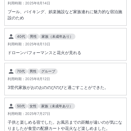
利用時期：
2025年8月14日
宿泊料金にスパ施設利用料金を含みます（チェックアウト後は有料）。
プール、バイキング、娯楽施設など家族連れに魅力的な宿泊施
ベビーカー貸出をご希望の場合は、ご予約時に宿泊施設にご連絡くださ
設のため
い。
年次電気メンテナンス実施のお知らせ
40代
男性
家族（未成年あり）
【期間】
利用時期：
2025年8月13日
２０２６年１２月１５日（火）～ １７日(木）日帰り・宿泊 全館休館
日となります
ドローンパフォーマンスと花火が見れる
該当日前日・当日のお客様は下記内容ご了承願います。
【内容】
70代
男性
グループ
年次電気メンテナンスのため、龍宮亭・富士見亭・スパ棟・お祭りラン
※重要なお知らせです。必ず続きをご確認ください。
利用時期：
2025年8月12日
ド・ペットホテル等全施設をご利用いただけません。
詳細につきましては直接宿泊施設へお問合せください。
3世代家族がおのおののびのびと過ごすことができた。
※宿泊日当日のスパ施設利用料金不要（ＡＭ１１：００～利用可）、翌
日のチェックアウト後のスパ施設利用は別料金となります。
50代
女性
家族（未成年あり）
・大人２名から受入可能となります。大人１名と子供１名の場合は大人
利用時期：
2025年7月27日
２名料金となりますので、大人２名にてお申込みください。
子供と楽しめる宿でした。お風呂までの距離が遠いのが気にな
・無料送迎バス（木更津駅・金田バスターミナル）定時運行しておりま
りましたが食堂の配膳カートや花火など楽しめました。