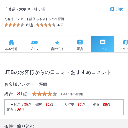
千葉県
木更津・袖ケ浦
地図
お客様アンケート評価
るるぶトラベル評価
81点
4.0
基本情報
プラン
宿の紹介
写真
口コミ
アク
JTBのお客様からの口コミ・おすすめコメント
お客様アンケート評価
81
総合：
点
(全
45
件の評価)
サービス
：
85
点
部屋
：
82
点
大浴場
：
83
点
夕食
：
86
点
朝食
：
86
点
条件で絞り込む