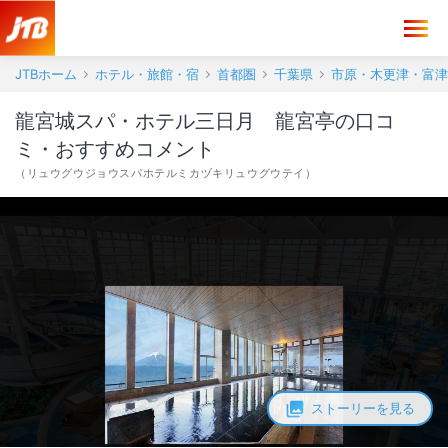
龍宮城スパ・ホテル三日月 龍宮亭 口コミ・おすすめコメント＜木更
JTBホーム
ホテル・旅館・宿
首都圏
千葉県
市原・木更津・富津
龍宮城スパ・ホテル三日月 龍宮亭の口コ
ミ・おすすめコメント
（
リュウグウジョウスパホテルミカヅキリュウグウテイ
）
ストーリーを見る