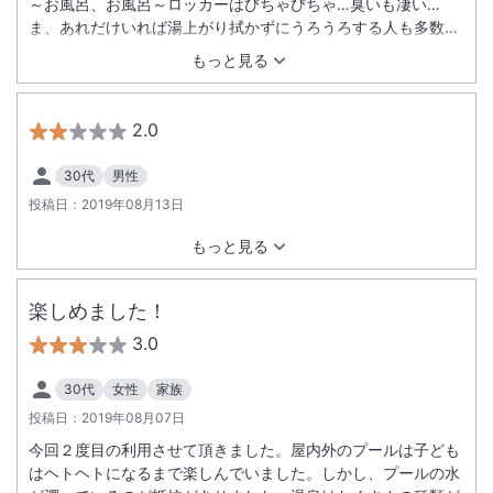
～お風呂、お風呂～ロッカーはびちゃびちゃ…臭いも凄い…
ま、あれだけいれば湯上がり拭かずにうろうろする人も多数…
一泊一人２５０００円以上出してこれかというレビューも多い
もっと見る
かと思いますが、お盆はどこに行っても高いし、普段よりは荒
れます。 それでも都心から一時間以内は有難いです。 翌日の
スパ受付に一時間以上並んでも、子ども達は相変わらず三日月
2.0
大好き。 教訓としては、お盆は２度と利用しない（笑） ちな
みに今年は２月５月と利用しましたが、プールも濁ってない
30代
男性
し、人も少なく、何事もノンストレスでした。 また閑散期狙い
投稿日：
2019年08月13日
で行きます。
もっと見る
楽しめました！
3.0
30代
女性
家族
投稿日：
2019年08月07日
今回２度目の利用させて頂きました。屋内外のプールは子ども
はヘトヘトになるまで楽しんでいました。しかし、プールの水