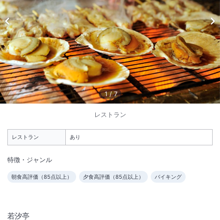
1
/
10
外観
遊びきれない温泉＆プールのテーマパーク、バギーなどアクティビティ
も充実◎ 三日月打ち上げ花火開催中(期間限定）
1
/
7
総客室数
247
室
IN
チェックイン
15:00
/ OUT
チェックアウト
10:00
レストラン
大浴場あり
露天風呂あり
レストラン
あり
温泉
駐車場あり
特徴・ジャンル
朝食高評価（
85
点以上）
夕食高評価（
85
点以上）
バイキング
施設からのお知らせ
大人2名から受け入れ可能となります。大人1名と子供1名の場合は大人2
名料金となりますので大人2名にてお申込みください。
若汐亭