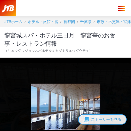
龍宮城スパ・ホテル三日月 龍宮亭 お食事・レストラン情報【JTB】
JTBホーム
ホテル・旅館・宿
首都圏
千葉県
市原・木更津・富津
龍宮城スパ・ホテル三日月 龍宮亭のお食
事・レストラン情報
（
リュウグウジョウスパホテルミカヅキリュウグウテイ
）
ストーリーを見る