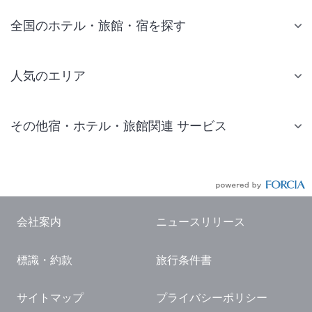
全国のホテル・旅館・宿を探す
人気のエリア
札幌 ホテル
その他宿・ホテル・旅館関連 サービス
仙台 ホテル
国内旅行・国内ツアー
東京ディズニーリゾート(R)周辺 ホテル
JR・新幹線付きツアー
東京 ホテル
航空券付きツアー
東京ドーム ホテル
会社案内
ニュースリリース
現地観光・レジャーチケット
新宿 ホテル
標識・約款
旅行条件書
国内観光ガイド
横浜 ホテル
旅行・観光情報
熱海 ホテル
サイトマップ
プライバシーポリシー