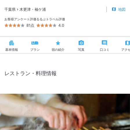
千葉県
木更津・袖ケ浦
地図
お客様アンケート評価
るるぶトラベル評価
81点
4.0
基本情報
プラン
宿の紹介
写真
口コミ
アク
レストラン・料理情報