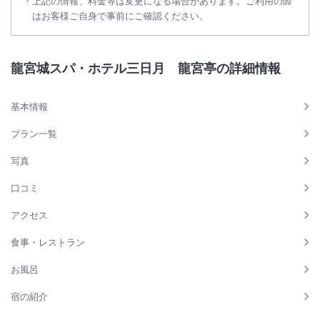
上記の情報、料金等は変更になる場合があります。ご利用の際
※その他詳細は公式HPをご確認下さいませ。
はお客様ご自身で事前にご確認ください。
＜
大浴場温泉設備メンテナンスに伴う温泉供給停止について
＞
2026年3月20日（金）より当面の間、温泉設備の緊急メンテナンス実
龍宮城スパ・ホテル三日月 龍宮亭の詳細情報
施のため、大浴場内の一部浴槽にて使用しておりました温泉の供給を停
止させていただきます。
なお、大浴場は通常どおりご利用いただけます。
基本情報
再開時期につきましては、決まり次第あらためてお知らせいたします。
プラン一覧
(運用終了日は暫定の設定となります）
写真
＜
【日帰り入浴】駐車料金改定のご案内
＞
口コミ
3/13より、日帰り入浴のお客様は引き続き５時間まで無料。以降60分
毎に300円→400円に改定になります。
アクセス
※ご宿泊のお客様の駐車料金は無料です。（変更はございません）
食事・レストラン
＜
電動車椅子のお客様への事前案内について
＞
お風呂
折り畳み式車椅子のお客様が送迎バスにご乗車する場合、畳んで荷物席
に置いて頂ければ乗車は可能ですが、電動車椅子はご乗車頂けません。
宿の紹介