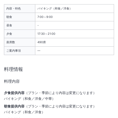
宿泊料金にスパ施設利用料金を含みます（チェックアウト後は有料）。
内容・特色
バイキング（和食／洋食）
ベビーカー貸出をご希望の場合は、ご予約時に宿泊施設にご連絡くださ
い。
朝食
7:00～9:00
昼食
-
年次電気メンテナンス実施のお知らせ
夕食
17:30～21:00
【期間】
２０２６年１２月１５日（火）～ １７日(木）日帰り・宿泊 全館休館
座席数
490席
日となります
ご案内事項
―
該当日前日・当日のお客様は下記内容ご了承願います。
【内容】
年次電気メンテナンスのため、龍宮亭・富士見亭・スパ棟・お祭りラン
※重要なお知らせです。必ず続きをご確認ください。
料理情報
ド・ペットホテル等全施設をご利用いただけません。
詳細につきましては直接宿泊施設へお問合せください。
料理内容
※宿泊日当日のスパ施設利用料金不要（ＡＭ１１：００～利用可）、翌
夕食提供内容
（プラン・季節により内容は変更になります）
日のチェックアウト後のスパ施設利用は別料金となります。
バイキング（和食／洋食／中華）
・大人２名から受入可能となります。大人１名と子供１名の場合は大人
朝食提供内容
（プラン・季節により内容は変更になります）
２名料金となりますので、大人２名にてお申込みください。
バイキング（和食／洋食）
・無料送迎バス（木更津駅・金田バスターミナル）定時運行しておりま