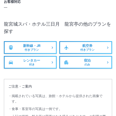
お客様対応
す。詳細は施設ホームページにてご確認ください。
―
＜
ネオりゅうぐうじょう～ギャラクシーガーデンオープンについて
＞
「お祭りランド」内のキッズガーデンがリニューアルし、「ネオりゅう
龍宮城スパ・ホテル三日月 龍宮亭
の他のプランを
ぐうじょう～ギャラクシーガーデン～」７月１１日（土）オープンいた
探す
しました。
詳細は以下になります。
施設名：ネオりゅうぐうじょう～ギャラクシーガーデン～
新幹線・JR
航空券
付きプラン
付きプラン
場所： 龍宮城スパホテル三日月 お祭りランド内
営業時間：10時00分～18時00分（最終入場17時30分）
レンタカー
宿泊
入場料：子ども（1～12歳まで）
付き
のみ
平日30分900円・60分1,100円
土日30分1,600円・60分1,800円
大人（中学生以上）
ご注意・ご案内
平日30分900円・60分1,000円
土日30分1,200円・60分1,300円
掲載されている写真は、旅館・ホテルから提供された画像で
す。
延長10分300円
食事・客室等の写真は一例です。
※１８才以上の大人１名同伴でお子様3名まで入場できます。