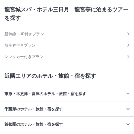
＜
休館のお知らせ（2026年9月）
＞
龍宮城スパ・ホテル三日月 龍宮亭に泊まるツアー
【対象日】
を探す
•2026年9月8日(火)～2026年9月10日(木)
【対象施設】
•龍宮亭
新幹線・JR付きプラン
•富士見亭
航空券付きプラン
•スパ棟
•お祭りランド
レンタカー付きプラン
【対象のお客様】
•日帰り入浴
•ご宿泊
近隣エリアのホテル・旅館・宿を探す
※なお、該当日の前日にご宿泊のお客様は、翌日の日帰り入浴をご利用
できません。
市原・木更津・富津のホテル・旅館・宿を探す
千葉県のホテル・旅館・宿を探す
首都圏のホテル・旅館・宿を探す