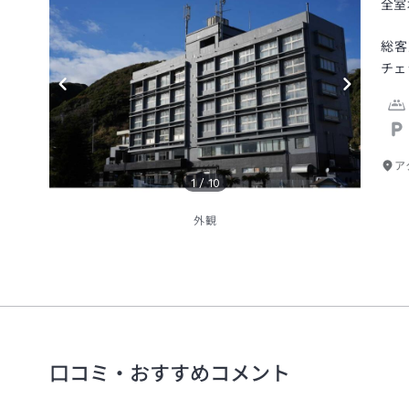
全室
総客
チェ
ア
1
/
10
外観
口コミ・おすすめコメント