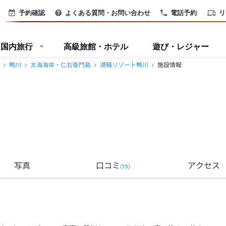
予約確認
よくある質問・お問い合わせ
電話予約
リ
国内旅行
高級旅館・ホテル
遊び・レジャー
鴨川
太海海岸・仁右衛門島
潮騒リゾート鴨川
施設情報
写真
口コミ
アクセス
(
19
)