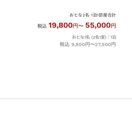
おとな
2
名
1
泊
1
部屋
合計
19,800
55,000
円
〜
円
税込
おとな1名 (
2
名1室)｜
1
泊
税込
9,900円〜27,500円