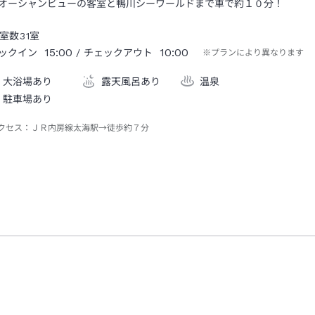
オーシャンビューの客室と鴨川シーワールドまで車で約１０分！
室数
31
室
15:00
10:00
ックイン
/ チェックアウト
※プランにより異なります
大浴場あり
露天風呂あり
温泉
駐車場あり
クセス：
ＪＲ内房線太海駅→徒歩約７分