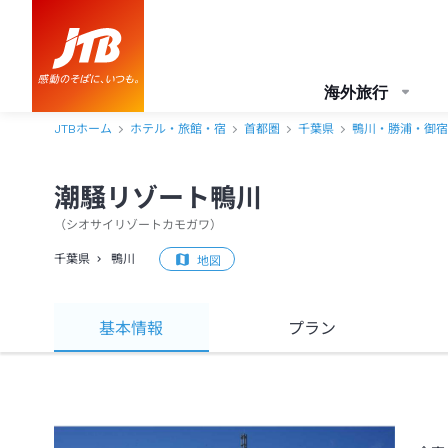
海外旅行
JTBホーム
ホテル・旅館・宿
首都圏
千葉県
鴨川・勝浦・御宿
潮騒リゾート鴨川
（
シオサイリゾートカモガワ
）
千葉県
鴨川
地図
基本情報
プラン