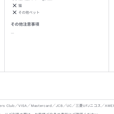
猫
その他ペット
その他注意事項
―
ners Club／VISA／Mastercard／JCB／UC／三菱UFJニコス／AMER