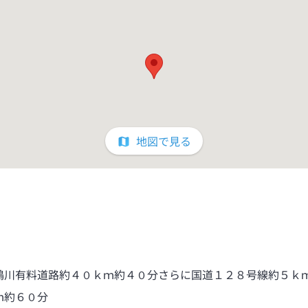
地図で見る
鴨川有料道路約４０ｋｍ約４０分さらに国道１２８号線約５ｋ
ｍ約６０分