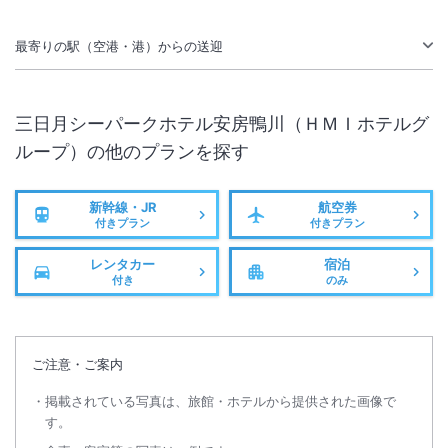
上記のA・B・C・Dの該当する入力をお願い致します。
最寄りの駅（空港・港）からの送迎
【ガーデンスパ三日月 営業時間・日帰り料金変更とメンテナンス休館
のお知らせ】
スパメンテナンス休館：5月10日～5月12日、6月22日～6月26日
三日月シーパークホテル安房鴨川（ＨＭＩホテルグ
営業時間変更：2026年4月1日～当面の間
ループ）
の他のプランを探す
変更前）平日 10：00～18：00（最終受付17：00）
変更後）平日 10：00～17：00（最終受付16：00）
新幹線・JR
航空券
付きプラン
付きプラン
レンタカー
宿泊
付き
のみ
ご注意・ご案内
掲載されている写真は、旅館・ホテルから提供された画像で
す。