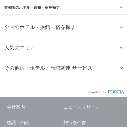
首都圏のホテル・旅館・宿を探す
全国のホテル・旅館・宿を探す
人気のエリア
札幌 ホテル
その他宿・ホテル・旅館関連 サービス
仙台 ホテル
国内旅行・国内ツアー
東京ディズニーリゾート(R)周辺 ホテル
JR・新幹線付きツアー
東京 ホテル
航空券付きツアー
東京ドーム ホテル
会社案内
ニュースリリース
現地観光・レジャーチケット
新宿 ホテル
標識・約款
旅行条件書
国内観光ガイド
横浜 ホテル