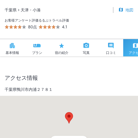
千葉県
天津・小湊
地図
お客様アンケート評価
るるぶトラベル評価
80点
4.1
基本情報
プラン
宿の紹介
写真
口コミ
アク
アクセス情報
千葉県鴨川市内浦２７８１