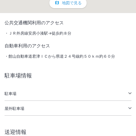
地図で見る
1
/
10
公共交通機関利用のアクセス
外観
ＪＲ外房線安房小湊駅→徒歩約８分
自動車利用のアクセス
全室太平洋に面し地上３５ｍの大浴場と露天風呂は解放感があります。
スパではエンターテイメント性溢れるイルミネーションが開催中。
館山自動車道君津ＩＣから県道２４号線約５０ｋｍ約６０分
総客室数
171
室
IN
チェックイン
15:00
/ OUT
チェックアウト
10:00
駐車場情報
大浴場あり
露天風呂あり
温泉
駐車場あり
駐車場
屋外駐車場
施設からのお知らせ
予約時のお子様入力にご注意ください。
小学生：A 3歳～未就学児：B
送迎情報
１歳～2歳：C ０歳：D