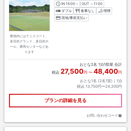
IN
チェックイン
15:00
～ | OUT
チェックアウト
～
11:00
ダブル
食事なし
喫煙
現地/事前支払い
敷地内にはテニスコート、
多目的グランド、多目的ホ
ール、乗馬センターなどあ
ります
おとな
2
名
1
泊
1
部屋 合計
27,500
48,400
税込
円
〜
円
おとな1名 (
2
名1室)｜
1
泊
税込
13,750円〜24,200円
プランの詳細を見る
お問い合わせコード