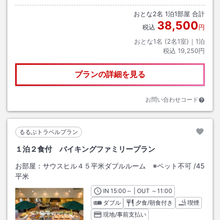
おとな
2
名
1
泊
1
部屋 合計
38,500
税込
円
おとな1名 (
2
名1室)｜
1
泊
税込
19,250円
プランの詳細を見る
お問い合わせコード
るるぶトラベルプラン
１泊２食付 バイキングファミリープラン
お部屋：
サウスヒル４５平米ダブルルーム ※ペット不可
/
45
平米
IN
チェックイン
15:00
～ | OUT
チェックアウト
～
11:00
ダブル
夕食/朝食付き
喫煙
現地/事前支払い