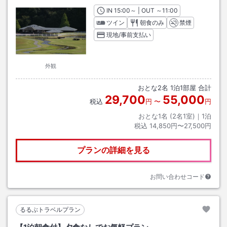
IN
チェックイン
15:00
～ | OUT
チェックアウト
～
11:00
ツイン
朝食のみ
禁煙
現地/事前支払い
外観
おとな
2
名
1
泊
1
部屋 合計
29,700
55,000
税込
円
〜
円
おとな1名 (
2
名1室)｜
1
泊
税込
14,850円〜27,500円
プランの詳細を見る
お問い合わせコード
るるぶトラベルプラン