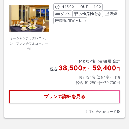
IN
チェックイン
15:00
～ | OUT
チェックアウト
～
11:00
ダブル
夕食/朝食付き
喫煙
現地/事前支払い
オーシャンテラスレストラ
ン フレンチフルコース一
例
おとな
2
名
1
泊
1
部屋 合計
38,500
59,400
税込
円
〜
円
おとな1名 (
2
名1室)｜
1
泊
税込
19,250円〜29,700円
プランの詳細を見る
お問い合わせコード