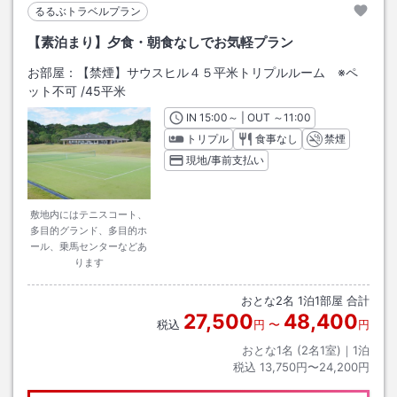
るるぶトラベルプラン
【素泊まり】夕食・朝食なしでお気軽プラン
お部屋：
【禁煙】サウスヒル４５平米トリプルルーム ※ペ
ット不可
/
45平米
IN
チェックイン
15:00
～ | OUT
チェックアウト
～
11:00
トリプル
食事なし
禁煙
現地/事前支払い
敷地内にはテニスコート、
多目的グランド、多目的ホ
ール、乗馬センターなどあ
ります
おとな
2
名
1
泊
1
部屋 合計
27,500
48,400
税込
円
〜
円
おとな1名 (
2
名1室)｜
1
泊
税込
13,750円〜24,200円