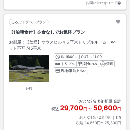
お問い合わせコード
るるぶトラベルプラン
【1泊朝食付】夕食なしでお気軽プラン
お部屋：
【禁煙】サウスヒル４５平米トリプルルーム ※ペ
ット不可
/
45平米
IN
チェックイン
15:00
～ | OUT
チェックアウト
～
11:00
トリプル
朝食のみ
禁煙
現地/事前支払い
外観
おとな
2
名
1
泊
1
部屋 合計
29,700
50,600
税込
円
〜
円
おとな1名 (
2
名1室)｜
1
泊
税込
14,850円〜25,300円