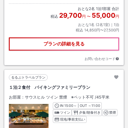
おとな
2
名
1
泊
1
部屋 合計
29,700
55,000
税込
円
〜
円
おとな1名 (
2
名1室)｜
1
泊
税込
14,850円〜27,500円
プランの詳細を見る
お問い合わせコード
るるぶトラベルプラン
１泊２食付 バイキングファミリープラン
お部屋：
サウスヒル ツイン 禁煙 ※ペット不可
/
45平米
IN
チェックイン
15:00
～ | OUT
チェックアウト
～
11:00
ツイン
夕食/朝食付き
禁煙
現地/事前支払い