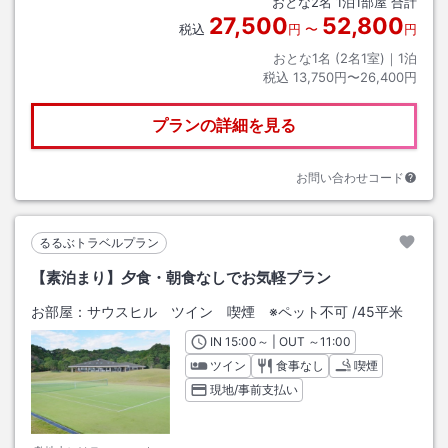
おとな
2
名
1
泊
1
部屋 合計
27,500
52,800
税込
円
〜
円
おとな1名 (
2
名1室)｜
1
泊
税込
13,750円〜26,400円
プランの詳細を見る
お問い合わせコード
るるぶトラベルプラン
【素泊まり】夕食・朝食なしでお気軽プラン
お部屋：
サウスヒル ツイン 喫煙 ※ペット不可
/
45平米
IN
チェックイン
15:00
～ | OUT
チェックアウト
～
11:00
ツイン
食事なし
喫煙
現地/事前支払い