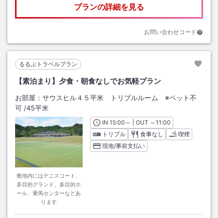
プランの詳細を見る
お問い合わせコード
るるぶトラベルプラン
【素泊まり】夕食・朝食なしでお気軽プラン
お部屋：
サウスヒル４５平米 トリプルルーム ※ペット不
可
/
45平米
IN
チェックイン
15:00
～ | OUT
チェックアウト
～
11:00
トリプル
食事なし
喫煙
現地/事前支払い
敷地内にはテニスコート、
多目的グランド、多目的ホ
ール、乗馬センターなどあ
ります