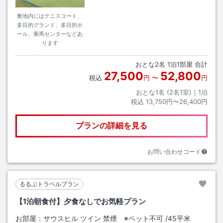
敷地内にはテニスコート、
多目的グランド、多目的ホ
ール、乗馬センターなどあ
ります
おとな
2
名
1
泊
1
部屋 合計
27,500
52,800
税込
円
〜
円
おとな1名 (
2
名1室)｜
1
泊
税込
13,750円〜26,400円
プランの詳細を見る
お問い合わせコード
るるぶトラベルプラン
【1泊朝食付】夕食なしでお気軽プラン
お部屋：
サウスヒル ツイン 禁煙 ※ペット不可
/
45平米