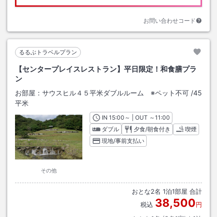
お問い合わせコード
るるぶトラベルプラン
【センタープレイスレストラン】平日限定！和食膳プラ
ン
お部屋：
サウスヒル４５平米ダブルルーム ※ペット不可
/
45
平米
IN
チェックイン
15:00
～ | OUT
チェックアウト
～
11:00
ダブル
夕食/朝食付き
喫煙
現地/事前支払い
その他
おとな
2
名
1
泊
1
部屋 合計
38,500
税込
円