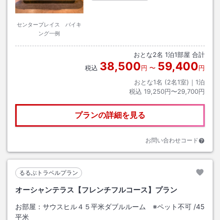
センタープレイス バイキ
ング一例
おとな
2
名
1
泊
1
部屋 合計
38,500
59,400
税込
円
〜
円
おとな1名 (
2
名1室)｜
1
泊
税込
19,250円〜29,700円
プランの詳細を見る
お問い合わせコード
るるぶトラベルプラン
オーシャンテラス【フレンチフルコース】プラン
お部屋：
サウスヒル４５平米ダブルルーム ※ペット不可
/
45
平米