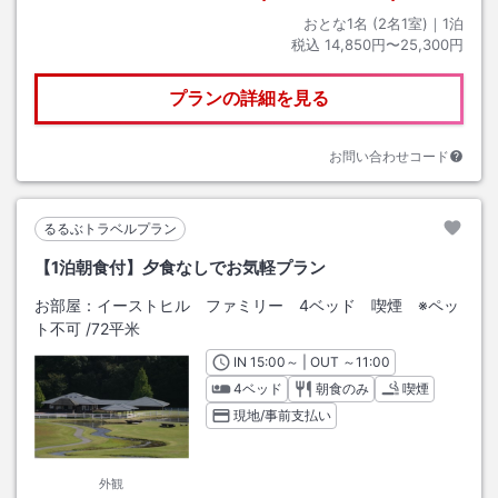
おとな1名 (
2
名1室)｜
1
泊
税込
14,850円〜25,300円
プランの詳細を見る
お問い合わせコード
るるぶトラベルプラン
【1泊朝食付】夕食なしでお気軽プラン
お部屋：
イーストヒル ファミリー 4ベッド 喫煙 ※ペッ
ト不可
/
72平米
IN
チェックイン
15:00
～ | OUT
チェックアウト
～
11:00
4ベッド
朝食のみ
喫煙
現地/事前支払い
外観