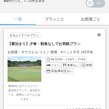
45
件のうち、
1～20
件を表示
一覧
プランごと
お部屋ごと
るるぶトラベルプラン
【素泊まり】夕食・朝食なしでお気軽プラン
お部屋：
サウスヒル ツイン 禁煙 ※ペット不可
/
45平米
IN
チェックイン
15:00
～ | OUT
チェックアウト
～
11:00
ツイン
食事なし
禁煙
現地/事前支払い
敷地内にはテニスコート、
多目的グランド、多目的ホ
ール、乗馬センターなどあ
ります