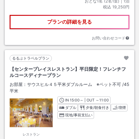
おとな1名 (
2
名1室)｜
1
泊
税込
19,250円
プランの詳細を見る
お問い合わせコード
るるぶトラベルプラン
【センタープレイスレストラン】平日限定！フレンチフ
ルコースディナープラン
お部屋：
サウスヒル４５平米ダブルルーム ※ペット不可
/
45
平米
IN
チェックイン
15:00
～ | OUT
チェックアウト
～
11:00
ダブル
夕食/朝食付き
喫煙
現地/事前支払い
レストラン