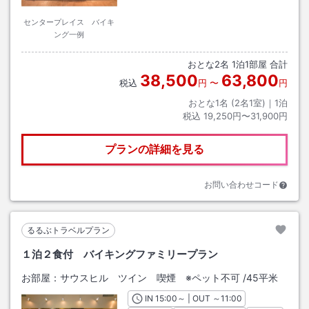
センタープレイス バイキ
ング一例
おとな
2
名
1
泊
1
部屋 合計
38,500
63,800
税込
円
〜
円
おとな1名 (
2
名1室)｜
1
泊
税込
19,250円〜31,900円
プランの詳細を見る
お問い合わせコード
るるぶトラベルプラン
１泊２食付 バイキングファミリープラン
お部屋：
サウスヒル ツイン 喫煙 ※ペット不可
/
45平米
IN
チェックイン
15:00
～ | OUT
チェックアウト
～
11:00