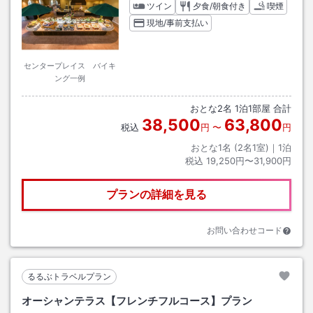
ツイン
夕食/朝食付き
喫煙
現地/事前支払い
センタープレイス バイキ
ング一例
おとな
2
名
1
泊
1
部屋 合計
38,500
63,800
税込
円
〜
円
おとな1名 (
2
名1室)｜
1
泊
税込
19,250円〜31,900円
プランの詳細を見る
お問い合わせコード
るるぶトラベルプラン
オーシャンテラス【フレンチフルコース】プラン