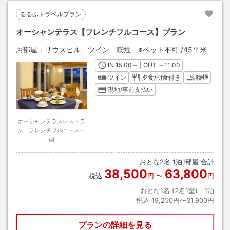
るるぶトラベルプラン
オーシャンテラス【フレンチフルコース】プラン
お部屋：
サウスヒル ツイン 喫煙 ※ペット不可
/
45平米
IN
チェックイン
15:00
～ | OUT
チェックアウト
～
11:00
ツイン
夕食/朝食付き
喫煙
現地/事前支払い
オーシャンテラスレストラ
ン フレンチフルコース一
例
おとな
2
名
1
泊
1
部屋 合計
38,500
63,800
税込
円
〜
円
おとな1名 (
2
名1室)｜
1
泊
税込
19,250円〜31,900円
プランの詳細を見る