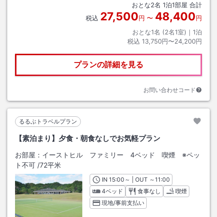
おとな
2
名
1
泊
1
部屋 合計
27,500
48,400
税込
円
〜
円
おとな1名 (
2
名1室)｜
1
泊
税込
13,750円〜24,200円
プランの詳細を見る
お問い合わせコード
るるぶトラベルプラン
【素泊まり】夕食・朝食なしでお気軽プラン
お部屋：
イーストヒル ファミリー 4ベッド 喫煙 ※ペッ
ト不可
/
72平米
IN
チェックイン
15:00
～ | OUT
チェックアウト
～
11:00
4ベッド
食事なし
喫煙
現地/事前支払い