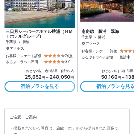
三日月シーパークホテル勝浦（ＨＭ
南房総 勝浦 翠海
Ｉホテルグループ）
千葉県
勝浦
千葉県
勝浦
アクセス
アクセス
お客様アンケート評価
お客様アンケート評価
79点
るるぶトラベル評価
集計中
るるぶトラベル評価
3.9
おとな
2
名
｜
1
泊
1
部屋｜合計税込
おとな
2
名
｜
1
泊
1
部屋
25,652
248,050
50,160
13
円 〜
円
円 〜
宿泊プランを見る
宿泊プランを見
ご注意・ご案内
掲載されている写真は、旅館・ホテルから提供された画像で