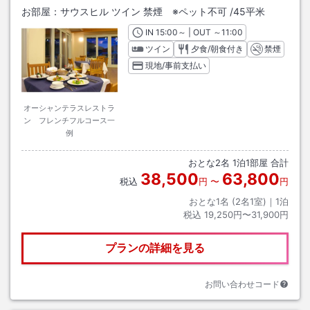
お部屋：
サウスヒル ツイン 禁煙 ※ペット不可
/
45平米
IN
チェックイン
15:00
～ | OUT
チェックアウト
～
11:00
ツイン
夕食/朝食付き
禁煙
現地/事前支払い
オーシャンテラスレストラ
ン フレンチフルコース一
例
おとな
2
名
1
泊
1
部屋 合計
38,500
63,800
税込
円
〜
円
おとな1名 (
2
名1室)｜
1
泊
税込
19,250円〜31,900円
プランの詳細を見る
お問い合わせコード