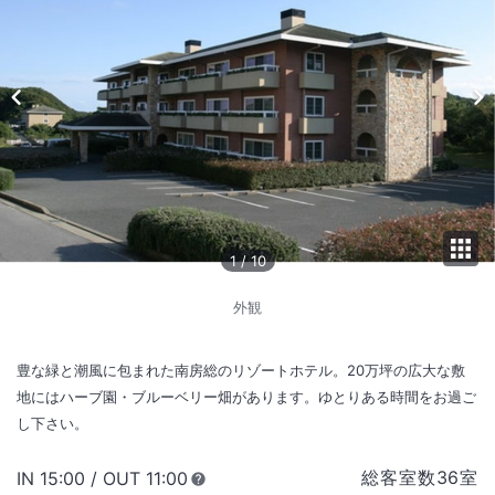
1
/
10
外観
豊な緑と潮風に包まれた南房総のリゾートホテル。20万坪の広大な敷
地にはハーブ園・ブルーベリー畑があります。ゆとりある時間をお過ご
し下さい。
総客室数
36
室
IN
チェックイン
15:00
/ OUT
チェックアウト
11:00