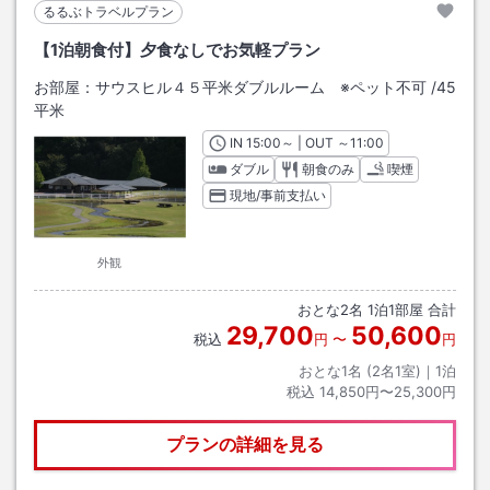
るるぶトラベルプラン
【1泊朝食付】夕食なしでお気軽プラン
お部屋：
サウスヒル４５平米ダブルルーム ※ペット不可
/
45
平米
IN
チェックイン
15:00
～ | OUT
チェックアウト
～
11:00
ダブル
朝食のみ
喫煙
現地/事前支払い
外観
おとな
2
名
1
泊
1
部屋 合計
29,700
50,600
税込
円
〜
円
おとな1名 (
2
名1室)｜
1
泊
税込
14,850円〜25,300円
プランの詳細を見る