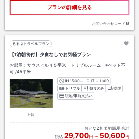
プランの詳細を見る
お問い合わせコード
るるぶトラベルプラン
【1泊朝食付】夕食なしでお気軽プラン
お部屋：
サウスヒル４５平米 トリプルルーム ※ペット不
可
/
45平米
IN
チェックイン
15:00
～ | OUT
チェックアウト
～
11:00
トリプル
朝食のみ
喫煙
現地/事前支払い
外観
おとな
2
名
1
泊
1
部屋 合計
29,700
50,600
税込
円
〜
円