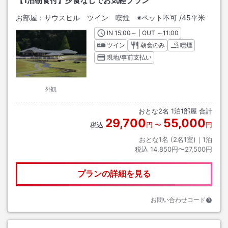
【1泊朝食付】夕食なしでお気軽プラン
お部屋：
サウスヒル ツイン 喫煙 ※ペット不可
/
45平米
IN
チェックイン
15:00
～ | OUT
チェックアウト
～
11:00
ツイン
朝食のみ
喫煙
現地/事前支払い
外観
おとな
2
名
1
泊
1
部屋 合計
29,700
55,000
税込
円
〜
円
おとな1名 (
2
名1室)｜
1
泊
税込
14,850円〜27,500円
プランの詳細を見る
お問い合わせコード