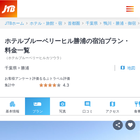
JTBホーム
ホテル・旅館・宿
首都圏
千葉県
鴨川・勝浦・御宿
ホテルブルーベリーヒル勝浦の宿泊プラン・
料金一覧
（
ホテルブルーベリーヒルカツウラ
）
千葉県
勝浦
地図
お客様アンケート評価
るるぶトラベル評価
4.3
集計中
基本情報
プラン
写真
口コミ
アクセス
食