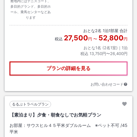
敷地内にはテニスコート、
多目的グランド、多目的ホ
ール、乗馬センターなどあ
ります
おとな
2
名
1
泊
1
部屋 合計
27,500
52,800
税込
円
〜
円
おとな1名 (
2
名1室)｜
1
泊
税込
13,750円〜26,400円
プランの詳細を見る
お問い合わせコード
るるぶトラベルプラン
【素泊まり】夕食・朝食なしでお気軽プラン
お部屋：
サウスヒル４５平米ダブルルーム ※ペット不可
/
45
平米