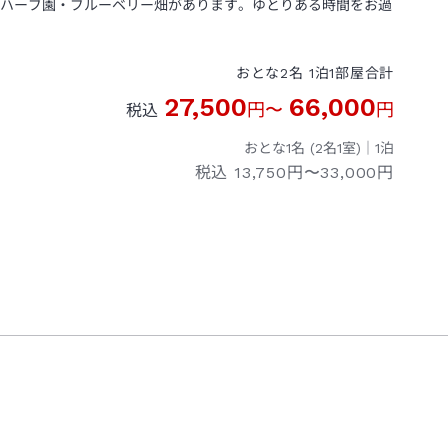
はハーブ園・ブルーベリー畑があります。ゆとりある時間をお過
おとな
2
名
1
泊
1
部屋
合計
27,500
66,000
円
〜
円
税込
おとな1名 (
2
名1室)｜
1
泊
税込
13,750円〜33,000円