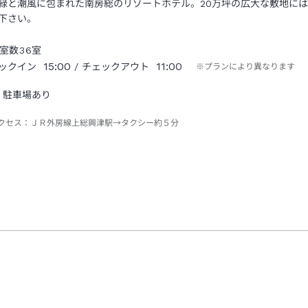
緑と潮風に包まれた南房総のリゾートホテル。20万坪の広大な敷地に
下さい。
室数
36
室
15:00
11:00
ックイン
/ チェックアウト
※プランにより異なります
駐車場あり
クセス：
ＪＲ外房線上総興津駅→タクシー約５分