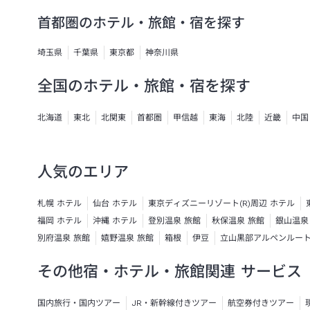
首都圏のホテル・旅館・宿を探す
埼玉県
千葉県
東京都
神奈川県
全国のホテル・旅館・宿を探す
北海道
東北
北関東
首都圏
甲信越
東海
北陸
近畿
中国
人気のエリア
札幌 ホテル
仙台 ホテル
東京ディズニーリゾート(R)周辺 ホテル
福岡 ホテル
沖縄 ホテル
登別温泉 旅館
秋保温泉 旅館
銀山温泉
別府温泉 旅館
嬉野温泉 旅館
箱根
伊豆
立山黒部アルペンルー
その他宿・ホテル・旅館関連 サービス
国内旅行・国内ツアー
JR・新幹線付きツアー
航空券付きツアー