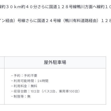
線約３０ｋｍ約４０分さらに国道１２８号線鴨川方面へ線約１
イン経由）号線さらに国道２４号線（鴨川有料道路経由）１２
屋外駐車場
予約：予約不要
利用可能時間：24時間
利用料金：無料
収容台数：102台（バス2台、乗用車100台）
制限等：無