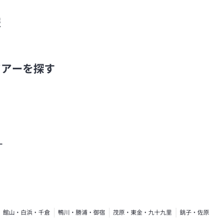
報
ツアーを探す
す
館山・白浜・千倉
鴨川・勝浦・御宿
茂原・東金・九十九里
銚子・佐原