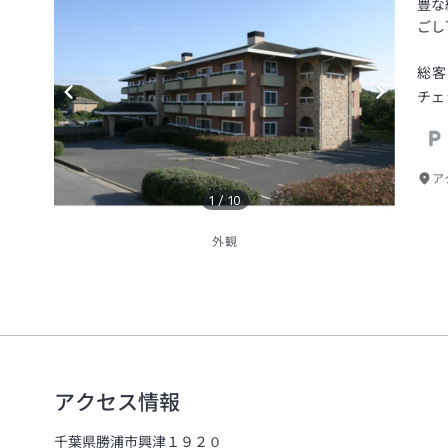
豊な
ごし
総客
チェ
ア
1
/
10
外観
アクセス情報
千葉県勝浦市興津１９２０