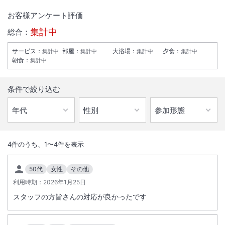
お客様アンケート評価
集計中
総合：
サービス
：
部屋
：
大浴場
：
夕食
：
集計中
集計中
集計中
集計中
朝食
：
集計中
条件で絞り込む
1
/
10
外観
4
件のうち、
1
〜
4
件を表示
海外へ旅立つ心をもてなし、くつろぎのひとときをお過ごし頂くため
50代
女性
その他
に、真心こめた、きめこまやかなサービスで皆さまをお迎えいたしま
利用時期：
2026年1月25日
す。
スタッフの方皆さんの対応が良かったです
総客室数
390
室
IN
チェックイン
15:00
/ OUT
チェックアウト
11:00