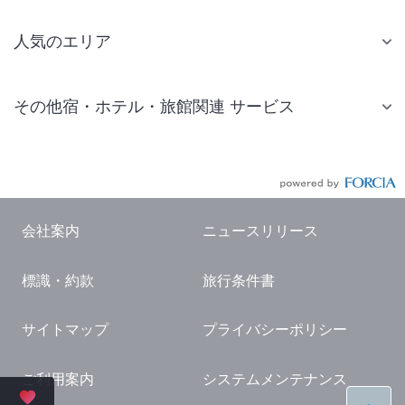
人気のエリア
札幌 ホテル
その他宿・ホテル・旅館関連 サービス
仙台 ホテル
国内旅行・国内ツアー
東京ディズニーリゾート(R)周辺 ホテル
JR・新幹線付きツアー
東京 ホテル
航空券付きツアー
東京ドーム ホテル
会社案内
ニュースリリース
現地観光・レジャーチケット
新宿 ホテル
標識・約款
旅行条件書
国内観光ガイド
横浜 ホテル
旅行・観光情報
熱海 ホテル
サイトマップ
プライバシーポリシー
名古屋 ホテル
ご利用案内
システムメンテナンス
京都 ホテル