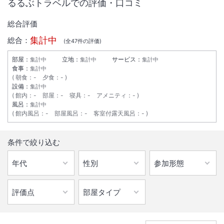
るるぶトラベルでの評価・口コミ
・エレベーター・全ての照明器具・コンセント・テレビ・冷蔵庫・ドラ
イヤ－・エアコン等
総合評価
※客室インターネット、及びコインインターネット(ロビー設置)は18日
の午前１時から利用できません
集計中
総合：
(全
47
件の評価)
※停電の間エレベーターが停止いたします
部屋：
立地：
サービス：
集計中
集計中
集計中
※事前にワードローブ内の壁に備え付けてあります非常用懐中電灯をご
食事：
集計中
確認ください
朝食
：
-
夕食
：
-
■ホテル内コンビニエンスストア（ファミリーマート）■
設備：
集計中
全館停電に伴い、下記時間帯は1階コンビニエンスストアの営業を終了
館内
：
-
部屋
：
-
寝具
：
-
アメニティ
：
-
風呂：
集計中
させていただきます。
館内風呂
：
-
部屋風呂
：
-
客室付露天風呂
：
-
11月18日（水）午前0時00分～午前6時00分迄
■ルームサービス■
全館停電に伴い、下記時間帯はルームサービスの営業を休止させていた
条件で絞り込む
だきます
11月17日（火）午後11時00分～翌朝午前6時00分迄