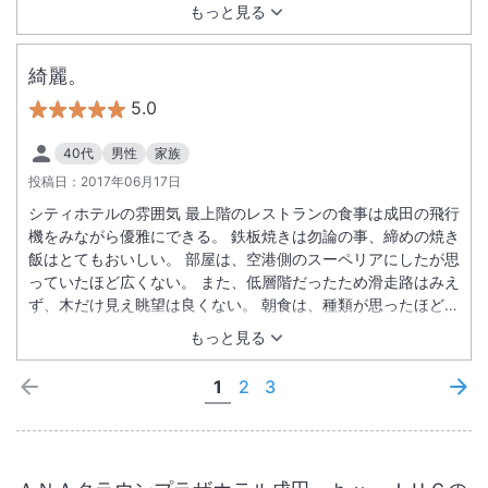
もっと見る
綺麗。
5.0
40代
男性
家族
投稿日：
2017年06月17日
シティホテルの雰囲気 最上階のレストランの食事は成田の飛行
機をみながら優雅にできる。 鉄板焼きは勿論の事、締めの焼き
飯はとてもおいしい。 部屋は、空港側のスーペリアにしたが思
っていたほど広くない。 また、低層階だったため滑走路はみえ
ず、木だけ見え眺望は良くない。 朝食は、種類が思ったほど多
くなくエクセルホテルの方が良いと感じた。 駐車場は広く、路
もっと見る
面も平坦でとめやすい。
1
2
3