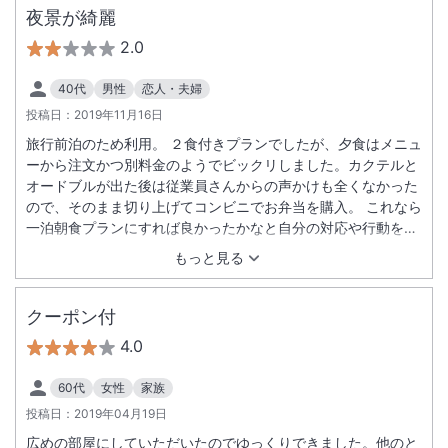
夜景が綺麗
2.0
40代
男性
恋人・夫婦
投稿日：
2019年11月16日
旅行前泊のため利用。 ２食付きプランでしたが、夕食はメニュ
ーから注文かつ別料金のようでビックリしました。カクテルと
オードブルが出た後は従業員さんからの声かけも全くなかった
ので、そのまま切り上げてコンビニでお弁当を購入。 これなら
一泊朝食プランにすれば良かったかなと自分の対応や行動を反
省。 部屋は広く快適に過ごせました。 レストランからの夜景
もっと見る
は綺麗でした。
クーポン付
4.0
60代
女性
家族
投稿日：
2019年04月19日
広めの部屋にしていただいたのでゆっくりできました。他のと