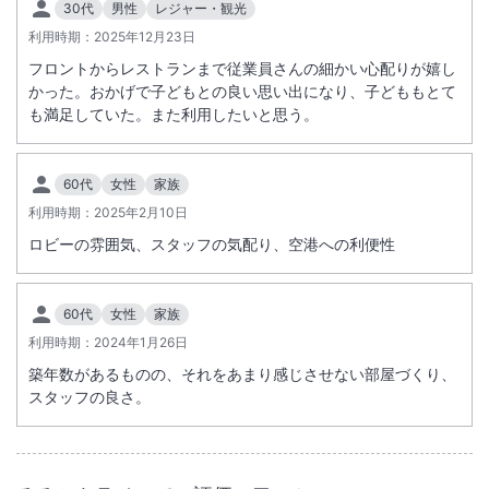
30代
男性
レジャー・観光
利用時期：
駐車場あり
2025年12月23日
フロントからレストランまで従業員さんの細かい心配りが嬉し
かった。おかげで子どもとの良い思い出になり、子どももとて
施設からのお知らせ
も満足していた。また利用したいと思う。
・９室以上のご予約に関しましては団体扱いとさせていただき、ご宿泊
日の１カ月前より１００％のギャランティーとさせていただきます。
60代
女性
家族
ホテル～成田空港間にてバスの手配が必要な場合は、バス代が別途かか
ります。
利用時期：
2025年2月10日
・エキストラベッドはスタッキングベッドとなります。
ロビーの雰囲気、スタッフの気配り、空港への利便性
・成田ＩＣ料金所は成田市内方面にお進み頂き、その後は空港方面へお
進みください。
60代
女性
家族
＜
全館一斉停電(受配電設備の法定点検)実施のご案内
＞
利用時期：
2024年1月26日
全館一斉停電(受配電設備の法定点検)を実施いたします。
築年数があるものの、それをあまり感じさせない部屋づくり、
実施日程：2026年11月18日（水）
スタッフの良さ。
実施時間：午前1時30分(深夜)～午前5時00分（早朝）
※2026年11月17日（火）ご宿泊の方が対象
■ご利用いただけない設備■
※重要なお知らせです。必ず続きをご確認ください。