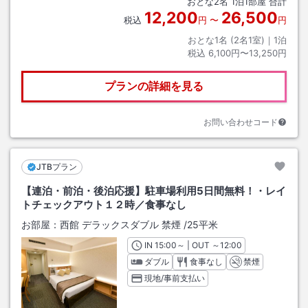
おとな
2
名
1
泊
1
部屋 合計
12,200
26,500
税込
円
〜
円
おとな1名 (
2
名1室)｜
1
泊
税込
6,100円〜13,250円
プランの詳細を見る
お問い合わせコード
JTBプラン
【連泊・前泊・後泊応援】駐車場利用5日間無料！・レイ
トチェックアウト１２時／食事なし
お部屋：
西館 デラックスダブル 禁煙
/
25平米
IN
チェックイン
15:00
～ | OUT
チェックアウト
～
12:00
ダブル
食事なし
禁煙
現地/事前支払い