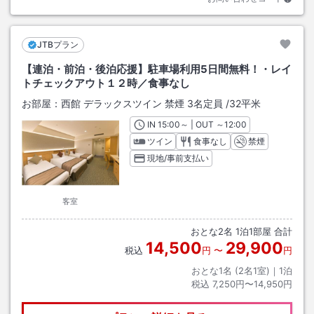
JTBプラン
【連泊・前泊・後泊応援】駐車場利用5日間無料！・レイ
トチェックアウト１２時／食事なし
お部屋：
西館 デラックスツイン 禁煙 3名定員
/
32平米
IN
チェックイン
15:00
～ | OUT
チェックアウト
～
12:00
ツイン
食事なし
禁煙
現地/事前支払い
客室
おとな
2
名
1
泊
1
部屋 合計
14,500
29,900
税込
円
〜
円
おとな1名 (
2
名1室)｜
1
泊
税込
7,250円〜14,950円