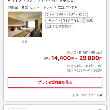
お部屋：
西館 モデレートツイン 禁煙
/
25平米
IN
チェックイン
15:00
～ | OUT
チェックアウト
～
12:00
ツイン
食事なし
禁煙
現地/事前支払い
客室
おとな
2
名
1
泊
1
部屋 合計
14,400
29,800
税込
円
〜
円
おとな1名 (
2
名1室)｜
1
泊
税込
7,200円〜14,900円
プランの詳細を見る
お問い合わせコード