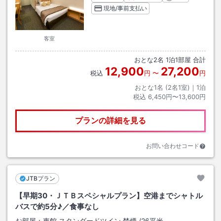
現地/事前支払い
客室
おとな
2
名
1
泊
1
部屋 合計
12,900
27,200
税込
円
〜
円
おとな1名 (
2
名1室)｜
1
泊
税込
6,450円〜13,600円
プランの詳細を見る
お問い合わせコード
JTBプラン
【早期30・ＪＴＢスペシャルプラン】空港までシャトル
バスで約5分♪／食事なし
お部屋：
東館 スタンダードツイン 禁煙
/
26平米