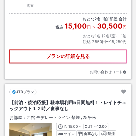
客室
おとな
2
名
1
泊
1
部屋 合計
15,100
30,500
税込
円
〜
円
おとな1名 (
2
名1室)｜
1
泊
税込
7,550円〜15,250円
プランの詳細を見る
お問い合わせコード
JTBプラン
【前泊・後泊応援】駐車場利用5日間無料！・レイトチェ
ックアウト１２時／食事なし
お部屋：
西館 モデレートツイン 禁煙
/
25平米
IN
チェックイン
15:00
～ | OUT
チェックアウト
～
12:00
ツイン
食事なし
禁煙