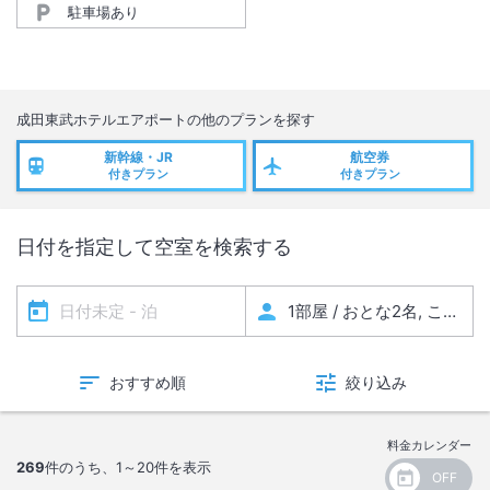
駐車場あり
成田東武ホテルエアポート
の他のプランを探す
新幹線・JR
航空券
付きプラン
付きプラン
日付を指定して空室を検索する
おすすめ順
絞り込み
料金カレンダー
269
件のうち、
1～20
件を表示