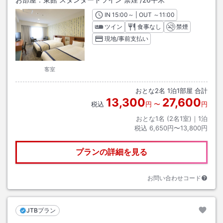
IN
チェックイン
15:00
～ | OUT
チェックアウト
～
11:00
ツイン
食事なし
禁煙
現地/事前支払い
客室
おとな
2
名
1
泊
1
部屋 合計
13,300
27,600
税込
円
〜
円
おとな1名 (
2
名1室)｜
1
泊
税込
6,650円〜13,800円
プランの詳細を見る
お問い合わせコード
JTBプラン