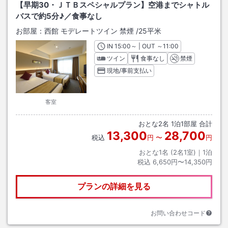
【早期30・ＪＴＢスペシャルプラン】空港までシャトル
バスで約5分♪／食事なし
お部屋：
西館 モデレートツイン 禁煙
/
25平米
IN
チェックイン
15:00
～ | OUT
チェックアウト
～
11:00
ツイン
食事なし
禁煙
現地/事前支払い
客室
おとな
2
名
1
泊
1
部屋 合計
13,300
28,700
税込
円
〜
円
おとな1名 (
2
名1室)｜
1
泊
税込
6,650円〜14,350円
プランの詳細を見る
お問い合わせコード