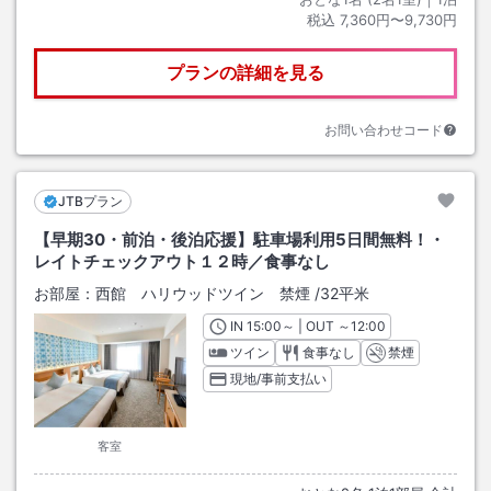
税込
7,360円〜9,730円
プランの詳細を見る
お問い合わせコード
JTBプラン
【早期30・前泊・後泊応援】駐車場利用5日間無料！・
レイトチェックアウト１２時／食事なし
お部屋：
西館 ハリウッドツイン 禁煙
/
32平米
IN
チェックイン
15:00
～ | OUT
チェックアウト
～
12:00
ツイン
食事なし
禁煙
現地/事前支払い
客室