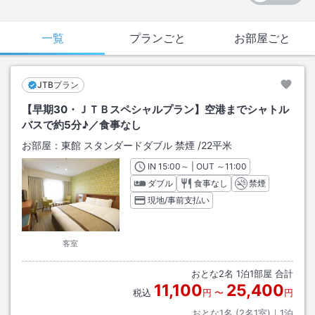
一覧
プランごと
お部屋ごと
JTBプラン
【早期30・ＪＴＢスペシャルプラン】空港までシャトル
バスで約5分♪／食事なし
お部屋：
東館 スタンダードダブル 禁煙
/
22平米
IN
チェックイン
15:00
～ | OUT
チェックアウト
～
11:00
ダブル
食事なし
禁煙
現地/事前支払い
客室
おとな
2
名
1
泊
1
部屋 合計
11,100
25,400
税込
円
〜
円
おとな1名 (
2
名1室)｜
1
泊