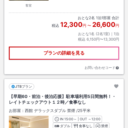
客室
おとな
2
名
1
泊
1
部屋 合計
12,300
26,600
税込
円
〜
円
おとな1名 (
2
名1室)｜
1
泊
税込
6,150円〜13,300円
プランの詳細を見る
お問い合わせコード
JTBプラン
【早期60・前泊・後泊応援】駐車場利用5日間無料！・
レイトチェックアウト１２時／食事なし
お部屋：
西館 デラックスダブル 禁煙
/
25平米
IN
チェックイン
15:00
～ | OUT
チェックアウト
～
12:00
ダブル
食事なし
禁煙