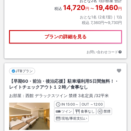
おとな
2
名
1
泊
1
部屋 合計
14,720
19,460
税込
円
〜
円
おとな1名 (
2
名1室)｜
1
泊
税込
7,360円〜9,730円
プランの詳細を見る
お問い合わせコード
JTBプラン
【早期60・前泊・後泊応援】駐車場利用5日間無料！・
レイトチェックアウト１２時／食事なし
お部屋：
西館 デラックスツイン 禁煙 3名定員
/
32平米
IN
チェックイン
15:00
～ | OUT
チェックアウト
～
12:00
ツイン
食事なし
禁煙
現地/事前支払い