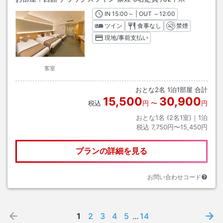
IN
チェックイン
15:00
～ | OUT
チェックアウト
～
12:00
ツイン
食事なし
禁煙
現地/事前支払い
客室
おとな
2
名
1
泊
1
部屋 合計
15,500
30,900
税込
円
〜
円
おとな1名 (
2
名1室)｜
1
泊
税込
7,750円〜15,450円
プランの詳細を見る
お問い合わせコード
1
2
3
4
5
...
14