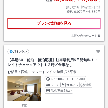
おとな1名 (
2
名1室)｜
1
泊
税込
6,970円〜8,550円
プランの詳細を見る
お問い合わせコード
JTBプラン
【早期60・前泊・後泊応援】駐車場利用5日間無料！・
レイトチェックアウト１２時／食事なし
お部屋：
西館 モデレートツイン 禁煙
/
25平米
IN
チェックイン
15:00
～ | OUT
チェックアウト
～
12:00
ツイン
食事なし
禁煙
現地/事前支払い
客室