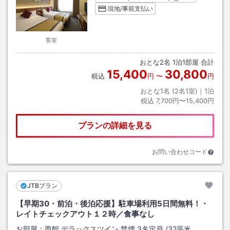
現地/事前支払い
客室
おとな
2
名
1
泊
1
部屋 合計
15,400
30,800
税込
円
〜
円
おとな1名 (
2
名1室)｜
1
泊
税込
7,700円〜15,400円
プランの詳細を見る
お問い合わせコード
JTBプラン
【早期30・前泊・後泊応援】駐車場利用5日間無料！・
レイトチェックアウト１２時／食事なし
お部屋：
西館 デラックスツイン 禁煙 3名定員
/
32平米