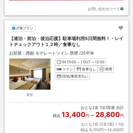
お問い合わせコード
JTBプラン
【連泊・前泊・後泊応援】駐車場利用5日間無料！・レイ
トチェックアウト１２時／食事なし
お部屋：
西館 モデレートツイン 禁煙
/
25平米
IN
チェックイン
15:00
～ | OUT
チェックアウト
～
12:00
ツイン
食事なし
禁煙
現地/事前支払い
客室
おとな
2
名
1
泊
1
部屋 合計
13,400
28,800
税込
円
〜
円
おとな1名 (
2
名1室)｜
1
泊
税込
6,700円〜14,400円