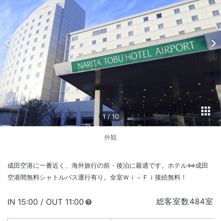
1
/
10
外観
成田空港に一番近く、海外旅行の前・後泊に最適です。ホテル⇔成田
空港間無料シャトルバス運行有り。全室Ｗｉ－Ｆｉ接続無料！
総客室数
484
室
IN
チェックイン
15:00
/ OUT
チェックアウト
11:00