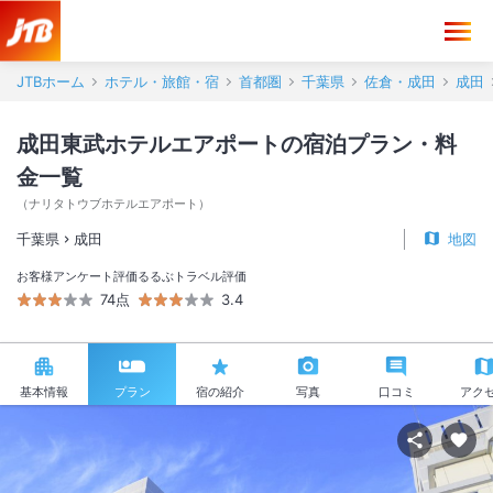
JTBホーム
ホテル・旅館・宿
首都圏
千葉県
佐倉・成田
成田
成田東武ホテルエアポートの宿泊プラン・料
金一覧
（
ナリタトウブホテルエアポート
）
千葉県
成田
地図
お客様アンケート評価
るるぶトラベル評価
74点
3.4
基本情報
プラン
宿の紹介
写真
口コミ
アク