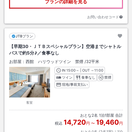
プランの詳細を見る
お問い合わせコード
JTBプラン
【早期30・ＪＴＢスペシャルプラン】空港までシャトル
バスで約5分♪／食事なし
お部屋：
西館 ハリウッドツイン 禁煙
/
32平米
IN
チェックイン
15:00
～ | OUT
チェックアウト
～
11:00
ツイン
食事なし
禁煙
現地/事前支払い
客室
おとな
2
名
1
泊
1
部屋 合計
14,720
19,460
税込
円
〜
円
おとな1名 (
2
名1室)｜
1
泊