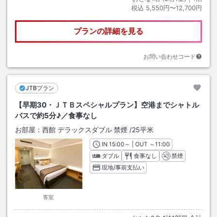
税込
5,550円〜12,700円
プランの詳細を見る
お問い合わせコード
JTBプラン
【早期30・ＪＴＢスペシャルプラン】空港までシャトル
バスで約5分♪／食事なし
お部屋：
西館 デラックスダブル 禁煙
/
25平米
IN
チェックイン
15:00
～ | OUT
チェックアウト
～
11:00
ダブル
食事なし
禁煙
現地/事前支払い
客室