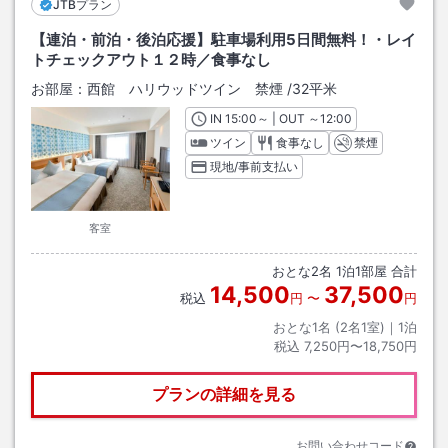
JTBプラン
【連泊・前泊・後泊応援】駐車場利用5日間無料！・レイ
トチェックアウト１２時／食事なし
お部屋：
西館 ハリウッドツイン 禁煙
/
32平米
IN
チェックイン
15:00
～ | OUT
チェックアウト
～
12:00
ツイン
食事なし
禁煙
現地/事前支払い
客室
おとな
2
名
1
泊
1
部屋 合計
14,500
37,500
税込
円
〜
円
おとな1名 (
2
名1室)｜
1
泊
税込
7,250円〜18,750円
プランの詳細を見る
お問い合わせコード