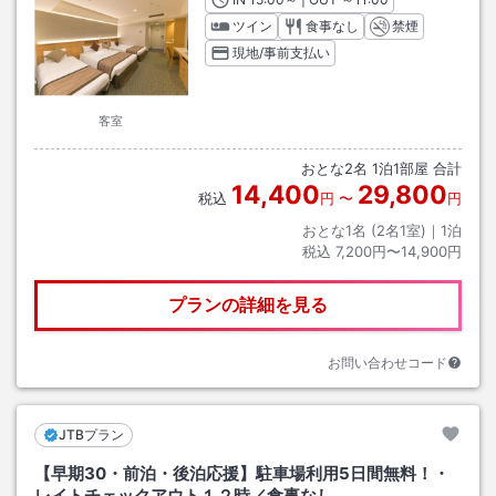
ツイン
食事なし
禁煙
現地/事前支払い
客室
おとな
2
名
1
泊
1
部屋 合計
14,400
29,800
税込
円
〜
円
おとな1名 (
2
名1室)｜
1
泊
税込
7,200円〜14,900円
プランの詳細を見る
お問い合わせコード
JTBプラン
【早期30・前泊・後泊応援】駐車場利用5日間無料！・
レイトチェックアウト１２時／食事なし