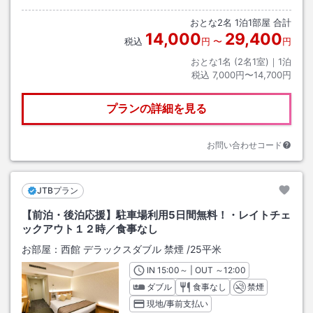
おとな
2
名
1
泊
1
部屋 合計
14,000
29,400
税込
円
〜
円
おとな1名 (
2
名1室)｜
1
泊
税込
7,000円〜14,700円
プランの詳細を見る
お問い合わせコード
JTBプラン
【前泊・後泊応援】駐車場利用5日間無料！・レイトチェ
ックアウト１２時／食事なし
お部屋：
西館 デラックスダブル 禁煙
/
25平米
IN
チェックイン
15:00
～ | OUT
チェックアウト
～
12:00
ダブル
食事なし
禁煙
現地/事前支払い