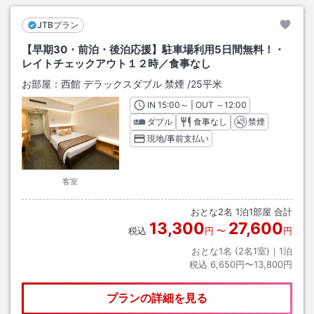
JTBプラン
【早期30・前泊・後泊応援】駐車場利用5日間無料！・
レイトチェックアウト１２時／食事なし
お部屋：
西館 デラックスダブル 禁煙
/
25平米
IN
チェックイン
15:00
～ | OUT
チェックアウト
～
12:00
ダブル
食事なし
禁煙
現地/事前支払い
客室
おとな
2
名
1
泊
1
部屋 合計
13,300
27,600
税込
円
〜
円
おとな1名 (
2
名1室)｜
1
泊
税込
6,650円〜13,800円
プランの詳細を見る