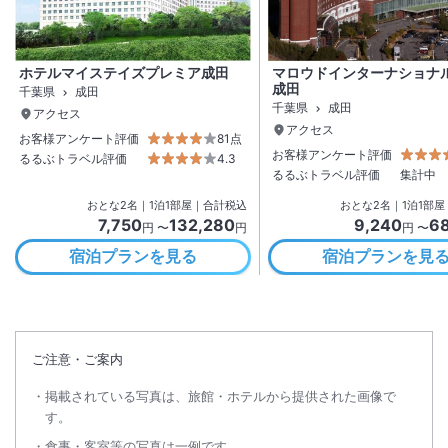
ホテルマイステイズプレミア成田
マロウドインターナショナ
成田
千葉県
成田
千葉県
成田
アクセス
アクセス
お客様アンケート評価
81点
お客様アンケート評価
るるぶトラベル評価
4.3
るるぶトラベル評価
集計中
おとな
2
名
｜
1
泊
1
部屋｜合計税込
おとな
2
名
｜
1
泊
1
部屋
7,750
132,280
9,240
6
円 〜
円
円 〜
宿泊プランを見る
宿泊プランを見
ご注意・ご案内
掲載されている写真は、旅館・ホテルから提供された画像で
す。
食事・客室等の写真は一例です。