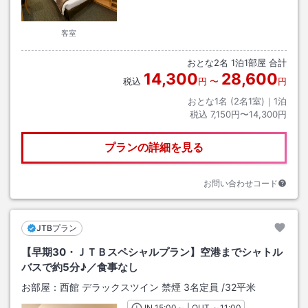
客室
おとな
2
名
1
泊
1
部屋 合計
14,300
28,600
税込
円
〜
円
おとな1名 (
2
名1室)｜
1
泊
税込
7,150円〜14,300円
プランの詳細を見る
お問い合わせコード
JTBプラン
【早期30・ＪＴＢスペシャルプラン】空港までシャトル
バスで約5分♪／食事なし
お部屋：
西館 デラックスツイン 禁煙 3名定員
/
32平米
IN
チェックイン
15:00
～ | OUT
チェックアウト
～
11:00