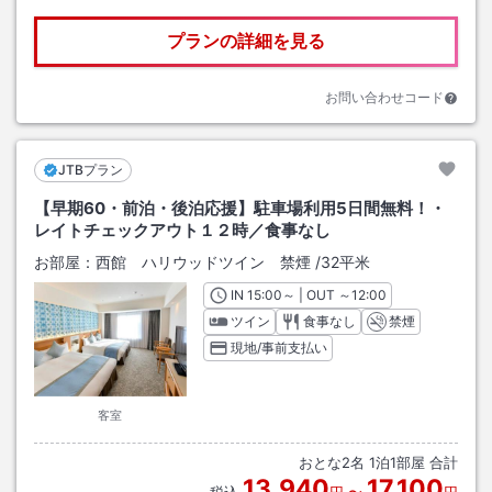
プランの詳細を見る
お問い合わせコード
JTBプラン
【早期60・前泊・後泊応援】駐車場利用5日間無料！・
レイトチェックアウト１２時／食事なし
お部屋：
西館 ハリウッドツイン 禁煙
/
32平米
IN
チェックイン
15:00
～ | OUT
チェックアウト
～
12:00
ツイン
食事なし
禁煙
現地/事前支払い
客室
おとな
2
名
1
泊
1
部屋 合計
13,940
17,100
税込
円
〜
円