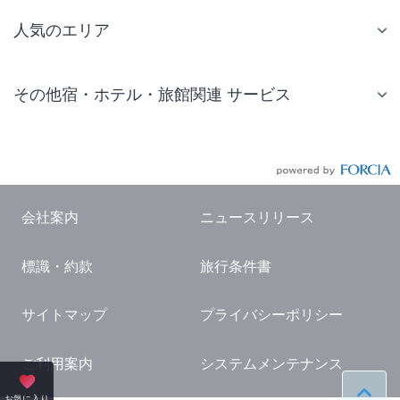
人気のエリア
札幌 ホテル
その他宿・ホテル・旅館関連 サービス
仙台 ホテル
国内旅行・国内ツアー
東京ディズニーリゾート(R)周辺 ホテル
JR・新幹線付きツアー
東京 ホテル
航空券付きツアー
東京ドーム ホテル
会社案内
ニュースリリース
現地観光・レジャーチケット
新宿 ホテル
標識・約款
旅行条件書
国内観光ガイド
横浜 ホテル
旅行・観光情報
熱海 ホテル
サイトマップ
プライバシーポリシー
名古屋 ホテル
ご利用案内
システムメンテナンス
京都 ホテル
お気に入り