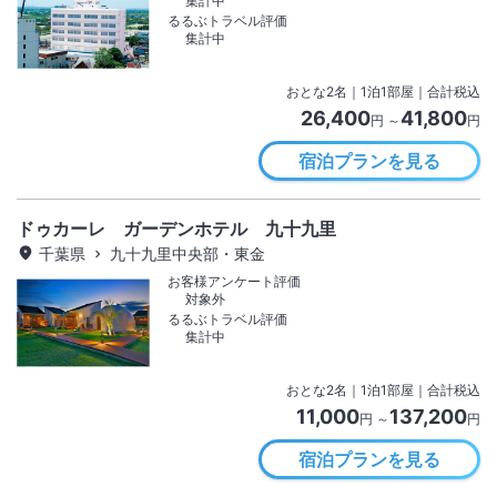
集計中
るるぶトラベル評価
集計中
おとな
2
名
｜
1
泊
1
部屋｜合計税込
26,400
41,800
円 ～
円
宿泊プランを見る
ドゥカーレ ガーデンホテル 九十九里
千葉県
九十九里中央部・東金
お客様アンケート評価
対象外
るるぶトラベル評価
集計中
おとな
2
名
｜
1
泊
1
部屋｜合計税込
11,000
137,200
円 ～
円
宿泊プランを見る