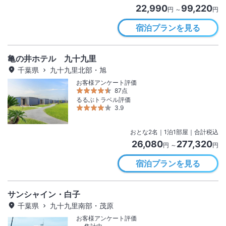
22,990
99,220
円 ～
円
宿泊プランを見る
亀の井ホテル 九十九里
千葉県
九十九里北部・旭
お客様アンケート評価
87点
るるぶトラベル評価
3.9
おとな
2
名
｜
1
泊
1
部屋｜合計税込
26,080
277,320
円 ～
円
宿泊プランを見る
サンシャイン・白子
千葉県
九十九里南部・茂原
お客様アンケート評価