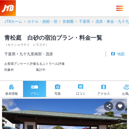
JTBホーム
ホテル・旅館・宿
首都圏
千葉県
茂原・東金・九十九
青松庭 白砂の宿泊プラン・料金一覧
（
セイショウテイ シラスナ
）
千葉県
九十九里南部・茂原
地図
お客様アンケート評価
るるぶトラベル評価
対象外
集計中
基本情報
プラン
写真
口コミ
アクセス
お風