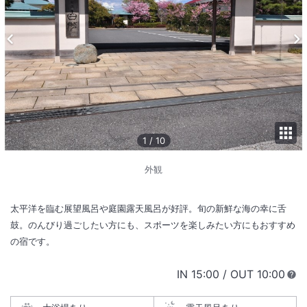
1
/
10
外観
太平洋を臨む展望風呂や庭園露天風呂が好評。旬の新鮮な海の幸に舌
鼓。のんびり過ごしたい方にも、スポーツを楽しみたい方にもおすすめ
の宿です。
IN
チェックイン
15:00
/ OUT
チェック
10:00