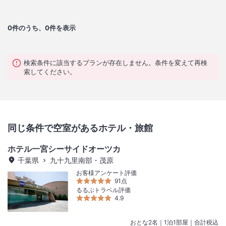
0
件のうち、0件を表示
検索条件に該当するプランが存在しません。条件を変えて再検
索してください。
同じ条件で空室があるホテル・旅館
ホテル一宮シーサイドオーツカ
千葉県
九十九里南部・茂原
お客様アンケート評価
91点
るるぶトラベル評価
4.9
おとな
2
名
｜
1
泊
1
部屋｜合計税込