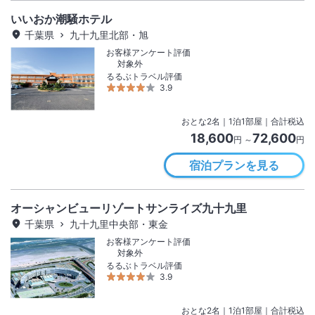
いいおか潮騒ホテル
千葉県
九十九里北部・旭
お客様アンケート評価
対象外
るるぶトラベル評価
3.9
おとな
2
名
｜
1
泊
1
部屋｜合計税込
18,600
72,600
円 ～
円
宿泊プランを見る
オーシャンビューリゾートサンライズ九十九里
千葉県
九十九里中央部・東金
お客様アンケート評価
対象外
るるぶトラベル評価
3.9
おとな
2
名
｜
1
泊
1
部屋｜合計税込