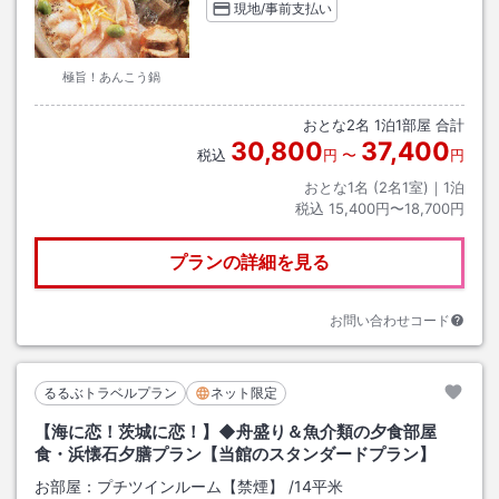
現地/事前支払い
極旨！あんこう鍋
おとな
2
名
1
泊
1
部屋 合計
30,800
37,400
税込
円
〜
円
おとな1名 (
2
名1室)｜
1
泊
税込
15,400円〜18,700円
プランの詳細を見る
お問い合わせコード
るるぶトラベルプラン
ネット限定
【海に恋！茨城に恋！】◆舟盛り＆魚介類の夕食部屋
食・浜懐石夕膳プラン【当館のスタンダードプラン】
お部屋：
プチツインルーム【禁煙】
/
14平米