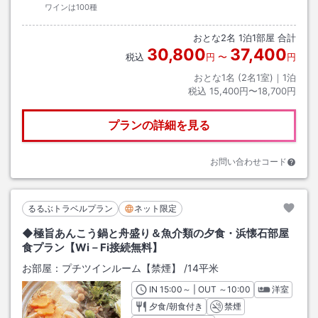
ワインは100種
おとな
2
名
1
泊
1
部屋 合計
30,800
37,400
税込
円
〜
円
おとな1名 (
2
名1室)｜
1
泊
税込
15,400円〜18,700円
プランの詳細を見る
お問い合わせコード
るるぶトラベルプラン
ネット限定
◆極旨あんこう鍋と舟盛り＆魚介類の夕食・浜懐石部屋
食プラン【Wi－Fi接続無料】
お部屋：
プチツインルーム【禁煙】
/
14平米
IN
チェックイン
15:00
～ | OUT
チェックアウト
～
10:00
洋室
夕食/朝食付き
禁煙