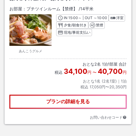
お部屋：
プチツインルーム【禁煙】
/
14平米
IN
チェックイン
15:00
～ | OUT
チェックアウト
～
10:00
洋室
夕食/朝食付き
禁煙
現地/事前支払い
あんこうグルメ
おとな
2
名
1
泊
1
部屋 合計
34,100
40,700
税込
円
〜
円
おとな1名 (
2
名1室)｜
1
泊
税込
17,050円〜20,350円
プランの詳細を見る
お問い合わせコード