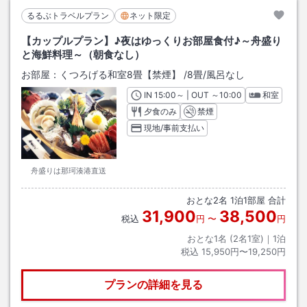
るるぶトラベルプラン
ネット限定
【カップルプラン】♪夜はゆっくりお部屋食付♪～舟盛り
と海鮮料理～（朝食なし）
お部屋：
くつろげる和室8畳【禁煙】
/
8畳
/風呂なし
IN
チェックイン
15:00
～ | OUT
チェックアウト
～
10:00
和室
夕食のみ
禁煙
現地/事前支払い
舟盛りは那珂湊港直送
おとな
2
名
1
泊
1
部屋 合計
31,900
38,500
税込
円
〜
円
おとな1名 (
2
名1室)｜
1
泊
税込
15,950円〜19,250円
プランの詳細を見る