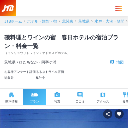
JTBホーム
ホテル・旅館・宿
北関東
茨城県
水戸・大洗・笠間
磯料理とワインの宿 春日ホテルの宿泊プラ
ン・料金一覧
（
イソリョウリトワインノヤドカスガホテル
）
茨城県
ひたちなか・阿字ケ浦
地図
お客様アンケート評価
るるぶトラベル評価
対象外
集計中
基本情報
プラン
写真
口コミ
アクセス
食