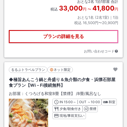
おとな
2
名
1
泊
1
部屋 合計
33,000
41,800
税込
円
〜
円
おとな1名 (
2
名1室)｜
1
泊
税込
16,500円〜20,900円
プランの詳細を見る
お問い合わせコード
るるぶトラベルプラン
ネット限定
◆極旨あんこう鍋と舟盛り＆魚介類の夕食・浜懐石部屋
食プラン【Wi－Fi接続無料】
お部屋：
くつろげる和室8畳【禁煙】
/
8畳
/風呂なし
IN
チェックイン
15:00
～ | OUT
チェックアウト
～
10:00
和室
夕食/朝食付き
禁煙
現地/事前支払い