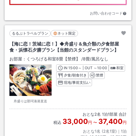
お問い合わせコード
るるぶトラベルプラン
ネット限定
【海に恋！茨城に恋！】◆舟盛り＆魚介類の夕食部屋
食・浜懐石夕膳プラン【当館のスタンダードプラン】
お部屋：
くつろげる和室8畳【禁煙】
/
8畳
/風呂なし
IN
チェックイン
15:00
～ | OUT
チェックアウト
～
10:00
和室
夕食/朝食付き
禁煙
現地/事前支払い
舟盛りは那珂湊港直送
おとな
2
名
1
泊
1
部屋 合計
33,000
37,400
税込
円
〜
円
おとな1名 (
2
名1室)｜
1
泊