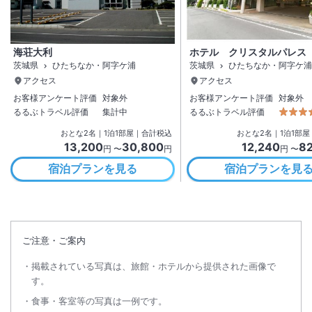
海荘大利
ホテル クリスタルパレス
茨城県
ひたちなか・阿字ケ浦
茨城県
ひたちなか・阿字ケ浦
アクセス
アクセス
お客様アンケート評価
対象外
お客様アンケート評価
対象外
るるぶトラベル評価
集計中
るるぶトラベル評価
おとな
2
名
｜
1
泊
1
部屋｜合計税込
おとな
2
名
｜
1
泊
1
部屋
13,200
30,800
12,240
8
円 〜
円
円 〜
宿泊プランを見る
宿泊プランを見
ご注意・ご案内
掲載されている写真は、旅館・ホテルから提供された画像で
す。
食事・客室等の写真は一例です。