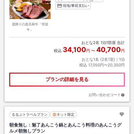
現地/事前支払い
霜降りの黒毛和牛「常陸
牛」
おとな
2
名
1
泊
1
部屋 合計
34,100
40,700
税込
円
〜
円
おとな1名 (
2
名1室)｜
1
泊
税込
17,050円〜20,350円
プランの詳細を見る
お問い合わせコード
るるぶトラベルプラン
ネット限定
朝食無し：魅了あんこう鍋とあんこう料理のあんこうグ
ルメ朝無しプラン