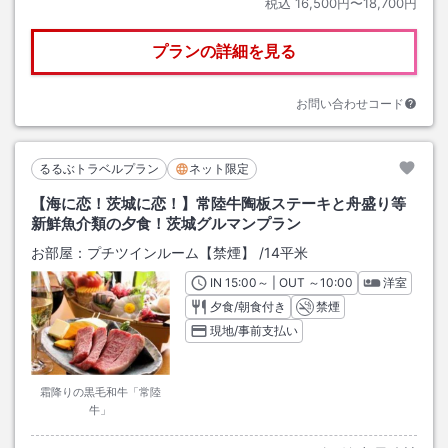
税込
16,500円〜18,700円
プランの詳細を見る
お問い合わせコード
るるぶトラベルプラン
ネット限定
【海に恋！茨城に恋！】常陸牛陶板ステーキと舟盛り等
新鮮魚介類の夕食！茨城グルマンプラン
お部屋：
プチツインルーム【禁煙】
/
14平米
IN
チェックイン
15:00
～ | OUT
チェックアウト
～
10:00
洋室
夕食/朝食付き
禁煙
現地/事前支払い
霜降りの黒毛和牛「常陸
牛」