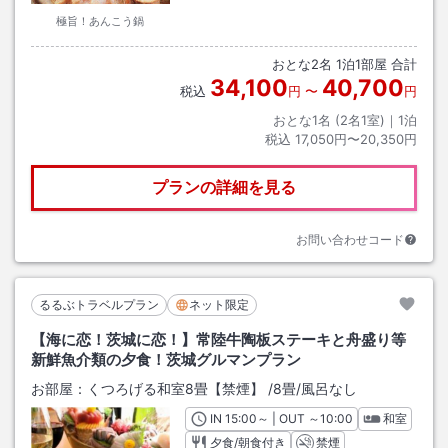
極旨！あんこう鍋
おとな
2
名
1
泊
1
部屋 合計
34,100
40,700
税込
円
〜
円
おとな1名 (
2
名1室)｜
1
泊
税込
17,050円〜20,350円
プランの詳細を見る
お問い合わせコード
るるぶトラベルプラン
ネット限定
【海に恋！茨城に恋！】常陸牛陶板ステーキと舟盛り等
新鮮魚介類の夕食！茨城グルマンプラン
お部屋：
くつろげる和室8畳【禁煙】
/
8畳
/風呂なし
IN
チェックイン
15:00
～ | OUT
チェックアウト
～
10:00
和室
夕食/朝食付き
禁煙