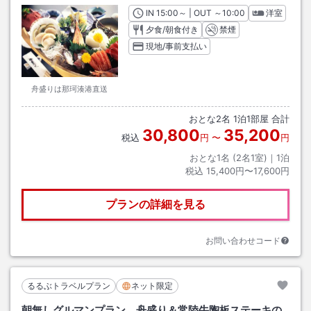
IN
チェックイン
15:00
～ | OUT
チェックアウト
～
10:00
洋室
夕食/朝食付き
禁煙
現地/事前支払い
舟盛りは那珂湊港直送
おとな
2
名
1
泊
1
部屋 合計
30,800
35,200
税込
円
〜
円
おとな1名 (
2
名1室)｜
1
泊
税込
15,400円〜17,600円
プランの詳細を見る
お問い合わせコード
るるぶトラベルプラン
ネット限定
朝無しグルマンプラン 舟盛り＆常陸牛陶板ステーキの