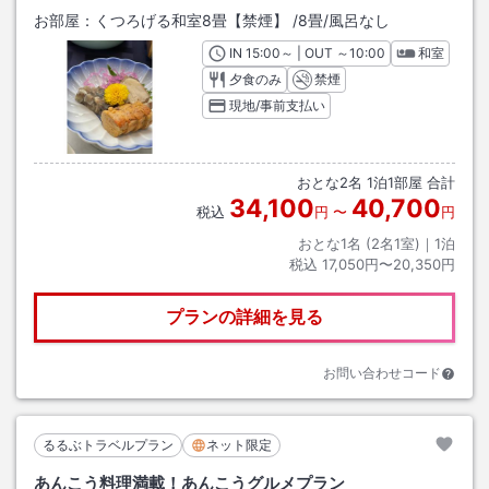
お部屋：
くつろげる和室8畳【禁煙】
/
8畳
/風呂なし
IN
チェックイン
15:00
～ | OUT
チェックアウト
～
10:00
和室
夕食のみ
禁煙
現地/事前支払い
おとな
2
名
1
泊
1
部屋 合計
34,100
40,700
税込
円
〜
円
おとな1名 (
2
名1室)｜
1
泊
税込
17,050円〜20,350円
プランの詳細を見る
お問い合わせコード
るるぶトラベルプラン
ネット限定
あんこう料理満載！あんこうグルメプラン