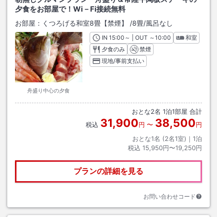
夕食をお部屋で！Wi－Fi接続無料
お部屋：
くつろげる和室8畳【禁煙】
/
8畳
/風呂なし
IN
チェックイン
15:00
～ | OUT
チェックアウト
～
10:00
和室
夕食のみ
禁煙
現地/事前支払い
舟盛り中心の夕食
おとな
2
名
1
泊
1
部屋 合計
31,900
38,500
税込
円
〜
円
おとな1名 (
2
名1室)｜
1
泊
税込
15,950円〜19,250円
プランの詳細を見る
お問い合わせコード