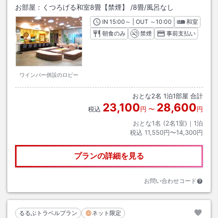
お部屋：
くつろげる和室8畳【禁煙】
/
8畳
/風呂なし
IN
チェックイン
15:00
～ | OUT
チェックアウト
～
10:00
和室
朝食のみ
禁煙
事前支払い
ワインバー併設のロビー
おとな
2
名
1
泊
1
部屋 合計
23,100
28,600
税込
円
〜
円
おとな1名 (
2
名1室)｜
1
泊
税込
11,550円〜14,300円
プランの詳細を見る
お問い合わせコード
るるぶトラベルプラン
ネット限定