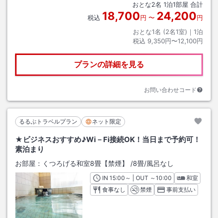
おとな
2
名
1
泊
1
部屋 合計
18,700
24,200
税込
円
〜
円
おとな1名 (
2
名1室)｜
1
泊
税込
9,350円〜12,100円
プランの詳細を見る
お問い合わせコード
るるぶトラベルプラン
ネット限定
★ビジネスおすすめ♪Wi－Fi接続OK！当日まで予約可！
素泊まり
お部屋：
くつろげる和室8畳【禁煙】
/
8畳
/風呂なし
IN
チェックイン
15:00
～ | OUT
チェックアウト
～
10:00
和室
食事なし
禁煙
事前支払い