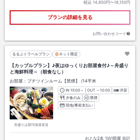
税込
14,850円〜18,150円
プランの詳細を見る
お問い合わせコード
るるぶトラベルプラン
ネット限定
【カップルプラン】♪夜はゆっくりお部屋食付♪～舟盛り
と海鮮料理～（朝食なし）
お部屋：
プチツインルーム【禁煙】
/
14平米
IN
チェックイン
15:00
～ | OUT
チェックアウト
～
10:00
洋室
夕食のみ
禁煙
現地/事前支払い
舟盛りは那珂湊港直送
おとな
2
名
1
泊
1
部屋 合計