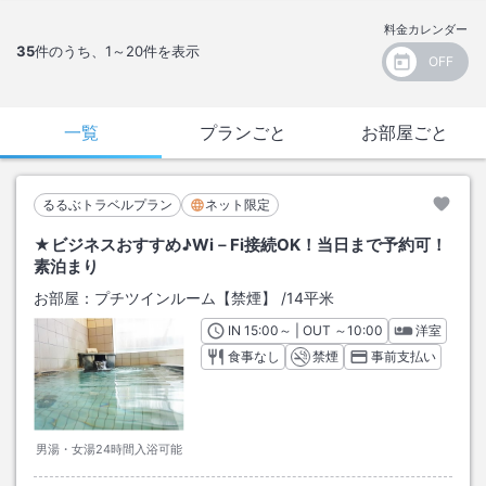
料金カレンダー
35
件のうち、
1～20
件を表示
一覧
プランごと
お部屋ごと
るるぶトラベルプラン
ネット限定
★ビジネスおすすめ♪Wi－Fi接続OK！当日まで予約可！
素泊まり
お部屋：
プチツインルーム【禁煙】
/
14平米
IN
チェックイン
15:00
～ | OUT
チェックアウト
～
10:00
洋室
食事なし
禁煙
事前支払い
男湯・女湯24時間入浴可能