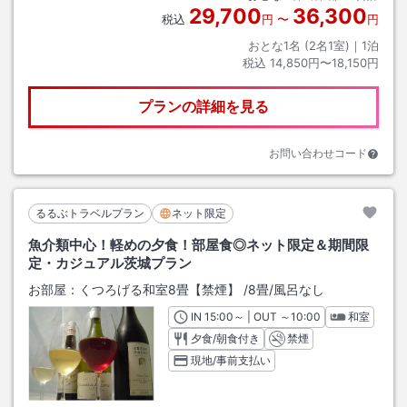
29,700
36,300
税込
円
〜
円
おとな1名 (
2
名1室)｜
1
泊
税込
14,850円〜18,150円
プランの詳細を見る
お問い合わせコード
るるぶトラベルプラン
ネット限定
魚介類中心！軽めの夕食！部屋食◎ネット限定＆期間限
定・カジュアル茨城プラン
お部屋：
くつろげる和室8畳【禁煙】
/
8畳
/風呂なし
IN
チェックイン
15:00
～ | OUT
チェックアウト
～
10:00
和室
夕食/朝食付き
禁煙
現地/事前支払い