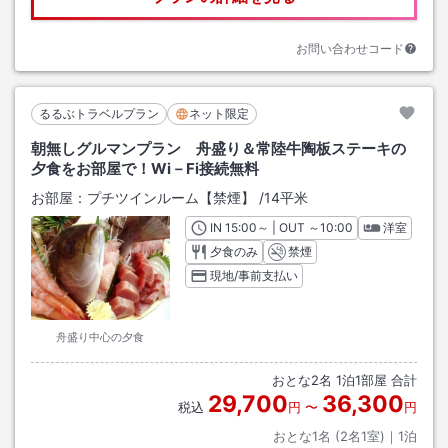
お問い合わせコード
るるぶトラベルプラン
ネット限定
朝無しグルマンプラン 舟盛り＆常陸牛陶板ステーキの
夕食をお部屋で！Wi－Fi接続無料
お部屋：
プチツインルーム【禁煙】
/
14平米
IN
チェックイン
15:00
～ | OUT
チェックアウト
～
10:00
洋室
夕食のみ
禁煙
現地/事前支払い
舟盛り中心の夕食
おとな
2
名
1
泊
1
部屋 合計
29,700
36,300
税込
円
〜
円
おとな1名 (
2
名1室)｜
1
泊