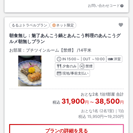
お問い合わせコード
るるぶトラベルプラン
ネット限定
朝食無し：魅了あんこう鍋とあんこう料理のあんこうグ
ルメ朝無しプラン
お部屋：
プチツインルーム【禁煙】
/
14平米
IN
チェックイン
15:00
～ | OUT
チェックアウト
～
10:00
洋室
夕食のみ
禁煙
現地/事前支払い
おとな
2
名
1
泊
1
部屋 合計
31,900
38,500
税込
円
〜
円
おとな1名 (
2
名1室)｜
1
泊
税込
15,950円〜19,250円
プランの詳細を見る