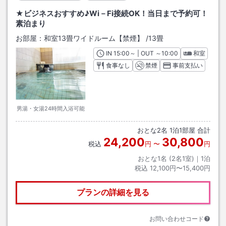
★ビジネスおすすめ♪Wi－Fi接続OK！当日まで予約可！
素泊まり
お部屋：
和室13畳ワイドルーム【禁煙】
/
13畳
IN
チェックイン
15:00
～ | OUT
チェックアウト
～
10:00
和室
食事なし
禁煙
事前支払い
男湯・女湯24時間入浴可能
おとな
2
名
1
泊
1
部屋 合計
24,200
30,800
税込
円
〜
円
おとな1名 (
2
名1室)｜
1
泊
税込
12,100円〜15,400円
プランの詳細を見る
お問い合わせコード