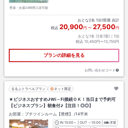
男湯・女湯24時間入浴可能
おとな
2
名
1
泊
1
部屋 合計
20,900
27,500
税込
円
〜
円
おとな1名 (
2
名1室)｜
1
泊
税込
10,450円〜13,750円
プランの詳細を見る
お問い合わせコード
るるぶトラベルプラン
ネット限定
★ビジネスおすすめ♪Wi－Fi接続ＯＫ！当日まで予約可
【ビジネスプラン】朝食付♪【注目！◎◎】
お部屋：
プチツインルーム【禁煙】
/
14平米
IN
チェックイン
15:00
～ | OUT
チェックアウト
～
10:00
洋室