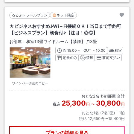
るるぶトラベルプラン
ネット限定
★ビジネスおすすめ♪Wi－Fi接続ＯＫ！当日まで予約可
【ビジネスプラン】朝食付♪【注目！◎◎】
お部屋：
和室13畳ワイドルーム【禁煙】
/
13畳
IN
チェックイン
15:00
～ | OUT
チェックアウト
～
10:00
和室
朝食のみ
禁煙
事前支払い
ワインバー併設のロビー
おとな
2
名
1
泊
1
部屋 合計
25,300
30,800
税込
円
〜
円
おとな1名 (
2
名1室)｜
1
泊
税込
12,650円〜15,400円
プランの詳細を見る