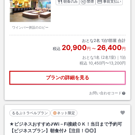
朝食のみ
禁煙
事前支払い
ワインバー併設のロビー
おとな
2
名
1
泊
1
部屋 合計
20,900
26,400
税込
円
〜
円
おとな1名 (
2
名1室)｜
1
泊
税込
10,450円〜13,200円
プランの詳細を見る
お問い合わせコード
るるぶトラベルプラン
ネット限定
★ビジネスおすすめ♪Wi－Fi接続ＯＫ！当日まで予約可
【ビジネスプラン】朝食付♪【注目！◎◎】