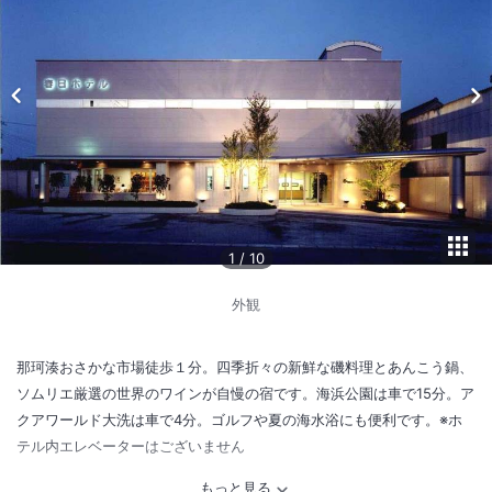
1
/
10
外観
那珂湊おさかな市場徒歩１分。四季折々の新鮮な磯料理とあんこう鍋、
ソムリエ厳選の世界のワインが自慢の宿です。海浜公園は車で15分。ア
クアワールド大洗は車で4分。ゴルフや夏の海水浴にも便利です。※ホ
テル内エレベーターはございません