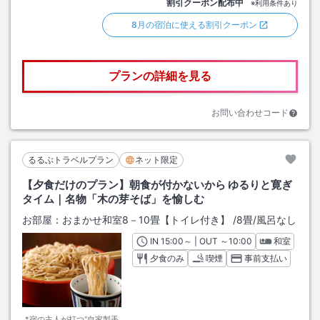
割引クーポン配布中
※利用条件あり
8月の宿泊に使える割引クーポン
プランの詳細を見る
お問い合わせコード
るるぶトラベルプラン
ネット限定
【夕食だけのプラン】朝食が付かないから ゆるりと寛ぎ
タイム｜名物「木の芽そば」を愉しむ
お部屋：
おまかせ和室8－10畳【トイレ付き】
/
8畳
/風呂なし
IN
チェックイン
15:00
～ | OUT
チェックアウト
～
10:00
和室
夕食のみ
喫煙
事前支払い
*宿の主人が打つ“自家製手