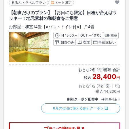
るるぶトラベルプラン
ネット限定
【朝食だけのプラン】【お日にち限定】日程が合えばラ
ッキー！地元素材の和朝食をご用意
お部屋：
和室14畳【※バス・トイレ付※】
/
14畳
IN
チェックイン
15:00
～ | OUT
チェックアウト
～
10:00
和室
朝食のみ
喫煙
事前支払い
おとな
2
名
1
泊
1
部屋 合計
28,400
税込
円
おとな1名 (
2
名1室)｜
1
泊
税込
14,200円
割引クーポン配布中
※利用条件あり
8月の宿泊に使える割引クーポン
プランの詳細を見る