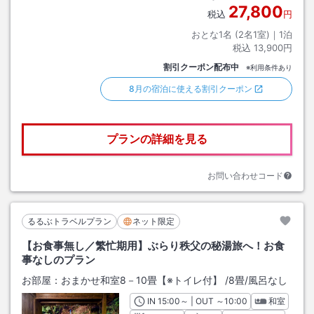
27,800
税込
円
おとな1名 (
2
名1室)｜
1
泊
税込
13,900円
割引クーポン配布中
※利用条件あり
8月の宿泊に使える割引クーポン
プランの詳細を見る
お問い合わせコード
るるぶトラベルプラン
ネット限定
【お食事無し／繁忙期用】ぶらり秩父の秘湯旅へ！お食
事なしのプラン
お部屋：
おまかせ和室8－10畳【※トイレ付】
/
8畳
/風呂なし
IN
チェックイン
15:00
～ | OUT
チェックアウト
～
10:00
和室