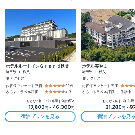
ホテルルートインＧｒａｎｄ秩父
ホテル美やま
埼玉県
秩父
埼玉県
秩父
アクセス
アクセス
お客様アンケート評価
92点
お客様アンケート評価
るるぶトラベル評価
4.3
るるぶトラベル評価
集計中
おとな
2
名
｜
1
泊
1
部屋｜合計税込
おとな
2
名
｜
1
泊
1
部屋
17,800
46,300
21,280
9
円 〜
円
円 〜
宿泊プランを見る
宿泊プランを見