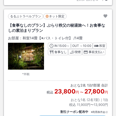
るるぶトラベルプラン
ネット限定
【食事なしのプラン】ぶらり秩父の秘湯旅へ！お食事な
しの素泊まりプラン
お部屋：
和室14畳【※バス・トイレ付】
/
14畳
IN
チェックイン
15:00
～ | OUT
チェックアウト
～
10:00
和室
食事なし
喫煙
事前支払い
*外観
おとな
2
名
1
泊
1
部屋 合計
23,800
27,800
税込
円
〜
円
おとな1名 (
2
名1室)｜
1
泊
税込
11,900円〜13,900円
割引クーポン配布中
※利用条件あり