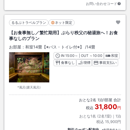
お問い合わせコード
るるぶトラベルプラン
ネット限定
【お食事無し／繁忙期用】ぶらり秩父の秘湯旅へ！お食
事なしのプラン
お部屋：
和室14畳【※バス・トイレ付※】
/
14畳
IN
チェックイン
15:00
～ | OUT
チェックアウト
～
10:00
和室
食事なし
喫煙
事前支払い
*風呂(露天風呂)
おとな
2
名
1
泊
1
部屋 合計
31,800
税込
円
おとな1名 (
2
名1室)｜
1
泊
税込
15,900円
割引クーポン配布中
※利用条件あり