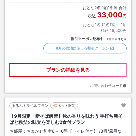
おとな
2
名
1
泊
1
部屋 合計
33,000
税込
円
おとな1名 (
2
名1室)｜
1
泊
税込
16,500円
割引クーポン配布中
※利用条件あり
8月の宿泊に使える割引クーポン
プランの詳細を見る
お問い合わせコード
るるぶトラベルプラン
ネット限定
【9月限定｜新そば解禁】秋の香りを味わう 手打ち新そ
ばと秩父の味覚を楽しむ2食付プラン
お部屋：
おまかせ和室8－10畳【トイレ付き】
/
8畳
/風呂なし