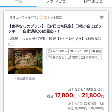
一覧
プランごと
お部屋ごと
るるぶトラベルプラン
ネット限定
【食事なしのプラン】【お日にち限定】日程が合えばラ
ッキー！自家源泉の秘湯旅へ！
お部屋：
おまかせ和室8－10畳【※トイレ付き※】
/
8畳
/風呂
なし
IN
チェックイン
15:00
～ | OUT
チェックアウト
～
10:00
和室
食事なし
喫煙
事前支払い
*風呂(露天風呂)
おとな
2
名
1
泊
1
部屋 合計
17,800
21,800
税込
円
〜
円
おとな1名 (
2
名1室)｜
1
泊
税込
8,900円〜10,900円