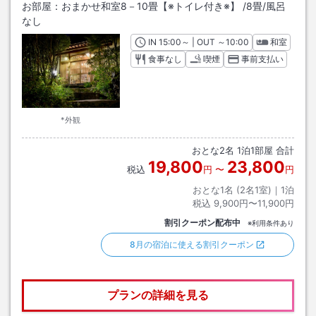
お部屋：
おまかせ和室8－10畳【※トイレ付き※】
/
8畳
/風呂
なし
IN
チェックイン
15:00
～ | OUT
チェックアウト
～
10:00
和室
食事なし
喫煙
事前支払い
*外観
おとな
2
名
1
泊
1
部屋 合計
19,800
23,800
税込
円
〜
円
おとな1名 (
2
名1室)｜
1
泊
税込
9,900円〜11,900円
割引クーポン配布中
※利用条件あり
8月の宿泊に使える割引クーポン
プランの詳細を見る