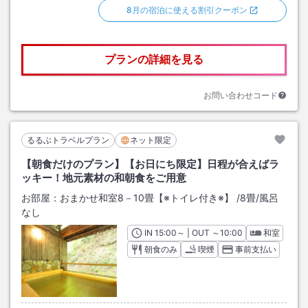
8月の宿泊に使える割引クーポン
プランの詳細を見る
お問い合わせコード
るるぶトラベルプラン
ネット限定
【朝食だけのプラン】【お日にち限定】日程が合えばラ
ッキー！地元素材の和朝食をご用意
お部屋：
おまかせ和室8－10畳【※トイレ付き※】
/
8畳
/風呂
なし
IN
チェックイン
15:00
～ | OUT
チェックアウト
～
10:00
和室
朝食のみ
喫煙
事前支払い