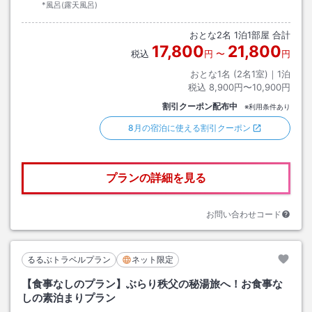
*風呂(露天風呂)
おとな
2
名
1
泊
1
部屋 合計
17,800
21,800
税込
円
〜
円
おとな1名 (
2
名1室)｜
1
泊
税込
8,900円〜10,900円
割引クーポン配布中
※利用条件あり
8月の宿泊に使える割引クーポン
プランの詳細を見る
お問い合わせコード
るるぶトラベルプラン
ネット限定
【食事なしのプラン】ぶらり秩父の秘湯旅へ！お食事な
しの素泊まりプラン