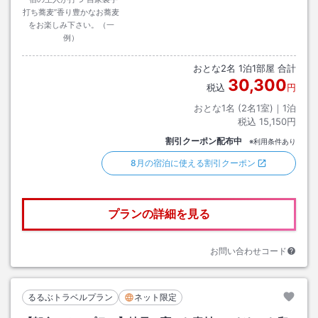
打ち蕎麦”香り豊かなお蕎麦
をお楽しみ下さい。（一
例）
おとな
2
名
1
泊
1
部屋 合計
30,300
税込
円
おとな1名 (
2
名1室)｜
1
泊
税込
15,150円
割引クーポン配布中
※利用条件あり
8月の宿泊に使える割引クーポン
プランの詳細を見る
お問い合わせコード
るるぶトラベルプラン
ネット限定