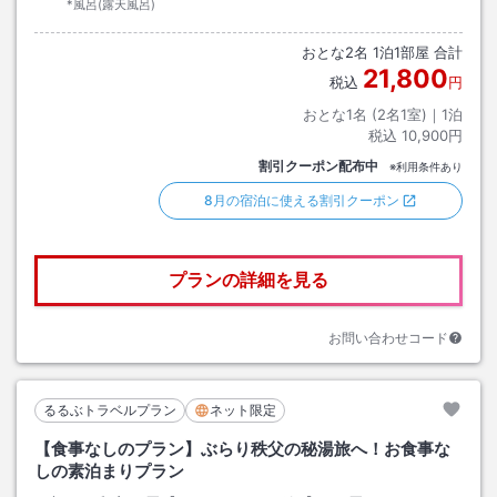
*風呂(露天風呂)
おとな
2
名
1
泊
1
部屋 合計
21,800
税込
円
おとな1名 (
2
名1室)｜
1
泊
税込
10,900円
割引クーポン配布中
※利用条件あり
8月の宿泊に使える割引クーポン
プランの詳細を見る
お問い合わせコード
るるぶトラベルプラン
ネット限定
【食事なしのプラン】ぶらり秩父の秘湯旅へ！お食事な
しの素泊まりプラン