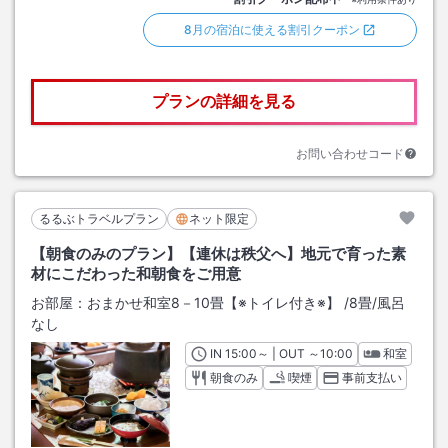
8月の宿泊に使える割引クーポン
プランの詳細を見る
お問い合わせコード
るるぶトラベルプラン
ネット限定
【朝食のみのプラン】【連休は秩父へ】地元で育った素
材にこだわった和朝食をご用意
お部屋：
おまかせ和室8－10畳【※トイレ付き※】
/
8畳
/風呂
なし
IN
チェックイン
15:00
～ | OUT
チェックアウト
～
10:00
和室
朝食のみ
喫煙
事前支払い