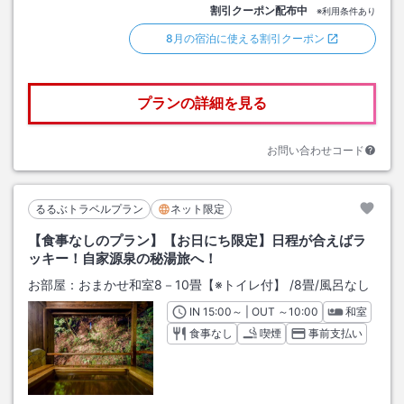
割引クーポン配布中
※利用条件あり
8月の宿泊に使える割引クーポン
プランの詳細を見る
お問い合わせコード
るるぶトラベルプラン
ネット限定
【食事なしのプラン】【お日にち限定】日程が合えばラ
ッキー！自家源泉の秘湯旅へ！
お部屋：
おまかせ和室8－10畳【※トイレ付】
/
8畳
/風呂なし
IN
チェックイン
15:00
～ | OUT
チェックアウト
～
10:00
和室
食事なし
喫煙
事前支払い