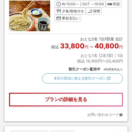
IN
チェックイン
15:00
～ | OUT
チェックアウト
～
10:00
和室
夕食/朝食付き
喫煙
事前支払い
おとな
2
名
1
泊
1
部屋 合計
33,800
40,800
税込
円
〜
円
おとな1名 (
2
名1室)｜
1
泊
税込
16,900円〜20,400円
割引クーポン配布中
※利用条件あり
8月の宿泊に使える割引クーポン
プランの詳細を見る
お問い合わせコード