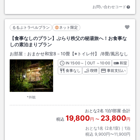
お問い合わせコード
るるぶトラベルプラン
ネット限定
【食事なしのプラン】ぶらり秩父の秘湯旅へ！お食事な
しの素泊まりプラン
お部屋：
おまかせ和室8－10畳【※トイレ付】
/
8畳
/風呂なし
IN
チェックイン
15:00
～ | OUT
チェックアウト
～
10:00
和室
食事なし
喫煙
事前支払い
*外観
おとな
2
名
1
泊
1
部屋 合計
19,800
23,800
税込
円
〜
円
おとな1名 (
2
名1室)｜
1
泊
税込
9,900円〜11,900円