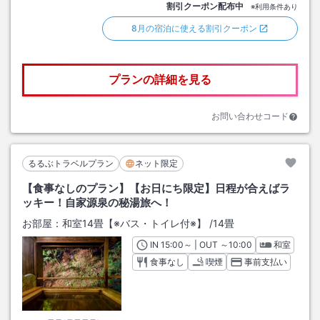
割引クーポン配布中
※利用条件あり
8月の宿泊に使える割引クーポン
プランの詳細を見る
お問い合わせコード
るるぶトラベルプラン
ネット限定
【食事なしのプラン】【お日にち限定】日程が合えばラ
ッキー！自家源泉の秘湯旅へ！
お部屋：
和室14畳【※バス・トイレ付※】
/
14畳
IN
チェックイン
15:00
～ | OUT
チェックアウト
～
10:00
和室
食事なし
喫煙
事前支払い