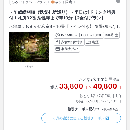
るるぶトラベルプラン
ネット限定
～午歳総開帳（秩父札所巡り）～平日は1ドリンク特典
付！札所32番 法性寺まで車10分【2食付プラン】
お部屋：
おまかせ和室8－10畳【トイレ付き】
/
8畳
/風呂なし
IN
チェックイン
15:00
～ | OUT
チェックアウト
～
10:00
和室
夕食/朝食付き
喫煙
事前支払い
*外観
おとな
2
名
1
泊
1
部屋 合計
33,800
40,800
税込
円
〜
円
おとな1名 (
2
名1室)｜
1
泊
税込
16,900円〜20,400円
割引クーポン配布中
※利用条件あり
8月の宿泊に使える割引クーポン