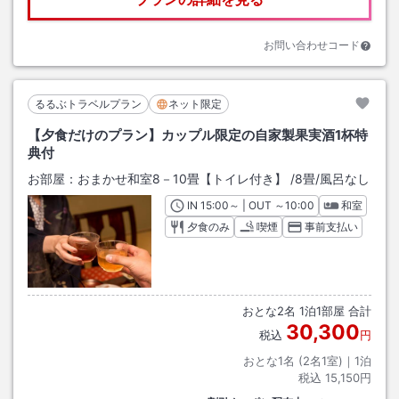
お問い合わせコード
るるぶトラベルプラン
ネット限定
【夕食だけのプラン】カップル限定の自家製果実酒1杯特
典付
お部屋：
おまかせ和室8－10畳【トイレ付き】
/
8畳
/風呂なし
IN
チェックイン
15:00
～ | OUT
チェックアウト
～
10:00
和室
夕食のみ
喫煙
事前支払い
おとな
2
名
1
泊
1
部屋 合計
30,300
税込
円
おとな1名 (
2
名1室)｜
1
泊
税込
15,150円