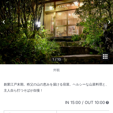
1
/
10
外観
創業江戸末期。秩父の山の恵みを届ける宿屋。ヘルシーな山菜料理と、
主人自ら打つそばが自慢！
IN
チェックイン
15:00
/ OUT
チェック
10:00