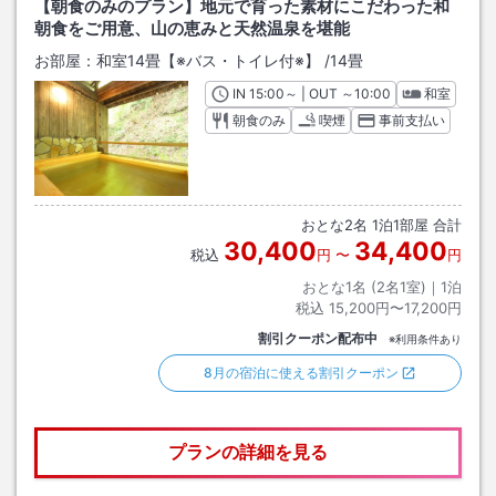
【朝食のみのプラン】地元で育った素材にこだわった和
朝食をご用意、山の恵みと天然温泉を堪能
お部屋：
和室14畳【※バス・トイレ付※】
/
14畳
IN
チェックイン
15:00
～ | OUT
チェックアウト
～
10:00
和室
朝食のみ
喫煙
事前支払い
おとな
2
名
1
泊
1
部屋 合計
30,400
34,400
税込
円
〜
円
おとな1名 (
2
名1室)｜
1
泊
税込
15,200円〜17,200円
割引クーポン配布中
※利用条件あり
8月の宿泊に使える割引クーポン
プランの詳細を見る