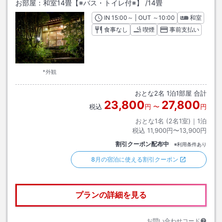
お部屋：
和室14畳【※バス・トイレ付※】
/
14畳
IN
チェックイン
15:00
～ | OUT
チェックアウト
～
10:00
和室
食事なし
喫煙
事前支払い
*外観
おとな
2
名
1
泊
1
部屋 合計
23,800
27,800
税込
円
〜
円
おとな1名 (
2
名1室)｜
1
泊
税込
11,900円〜13,900円
割引クーポン配布中
※利用条件あり
8月の宿泊に使える割引クーポン
プランの詳細を見る
お問い合わせコード