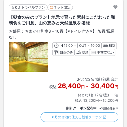
るるぶトラベルプラン
ネット限定
【朝食のみのプラン】地元で育った素材にこだわった和
朝食をご用意、山の恵みと天然温泉を堪能
お部屋：
おまかせ和室8－10畳【※トイレ付き※】
/
8畳
/風呂
なし
IN
チェックイン
15:00
～ | OUT
チェックアウト
～
10:00
和室
朝食のみ
喫煙
事前支払い
おとな
2
名
1
泊
1
部屋 合計
26,400
30,400
税込
円
〜
円
おとな1名 (
2
名1室)｜
1
泊
税込
13,200円〜15,200円
割引クーポン配布中
※利用条件あり
8月の宿泊に使える割引クーポン