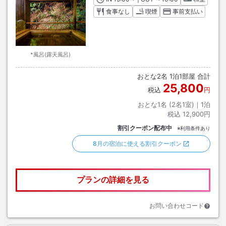
食事なし
喫煙
事前支払い
*風呂(露天風呂)
おとな
2
名
1
泊
1
部屋 合計
25,800
税込
円
おとな1名 (
2
名1室)｜
1
泊
税込
12,900円
割引クーポン配布中
※利用条件あり
8月の宿泊に使える割引クーポン
プランの詳細を見る
お問い合わせコード