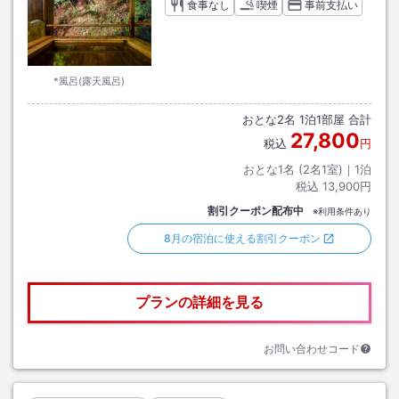
食事なし
喫煙
事前支払い
*風呂(露天風呂)
おとな
2
名
1
泊
1
部屋 合計
27,800
税込
円
おとな1名 (
2
名1室)｜
1
泊
税込
13,900円
割引クーポン配布中
※利用条件あり
8月の宿泊に使える割引クーポン
プランの詳細を見る
お問い合わせコード