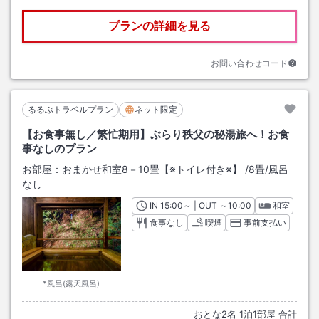
プランの詳細を見る
お問い合わせコード
るるぶトラベルプラン
ネット限定
【お食事無し／繁忙期用】ぶらり秩父の秘湯旅へ！お食
事なしのプラン
お部屋：
おまかせ和室8－10畳【※トイレ付き※】
/
8畳
/風呂
なし
IN
チェックイン
15:00
～ | OUT
チェックアウト
～
10:00
和室
食事なし
喫煙
事前支払い
*風呂(露天風呂)
おとな
2
名
1
泊
1
部屋 合計