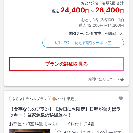
おとな
2
名
1
泊
1
部屋 合計
24,400
28,400
税込
円
〜
円
おとな1名 (
2
名1室)｜
1
泊
税込
12,200円〜14,200円
割引クーポン配布中
※利用条件あり
8月の宿泊に使える割引クーポン
プランの詳細を見る
お問い合わせコード
るるぶトラベルプラン
ネット限定
【食事なしのプラン】【お日にち限定】日程が合えばラ
ッキー！自家源泉の秘湯旅へ！
お部屋：
和室14畳【※バス・トイレ付】
/
14畳
IN
チェックイン
15:00
～ | OUT
チェックアウト
～
10:00
和室