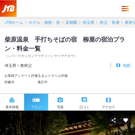
JTBホーム
ホテル・旅館・宿
首都圏
埼玉県
秩父・長瀞
奥秩
柴原温泉 手打ちそばの宿 柳屋の宿泊プラ
ン・料金一覧
（
シバハラオンセンテウチソバノヤドヤナギヤ
）
埼玉県
奥秩父
地図
お客様アンケート評価
るるぶトラベル評価
対象外
集計中
基本情報
プラン
写真
口コミ
アクセス