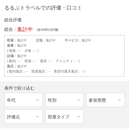
るるぶトラベルでの評価・口コミ
総合評価
集計中
総合：
(全
54
件の評価)
部屋：
立地：
サービス：
集計中
集計中
集計中
食事：
集計中
朝食
：
-
夕食
：
-
設備：
集計中
館内
：
-
部屋
：
-
寝具
：
-
アメニティ
：
-
風呂：
集計中
館内風呂
：
-
部屋風呂
：
-
客室付露天風呂
：
-
条件で絞り込む