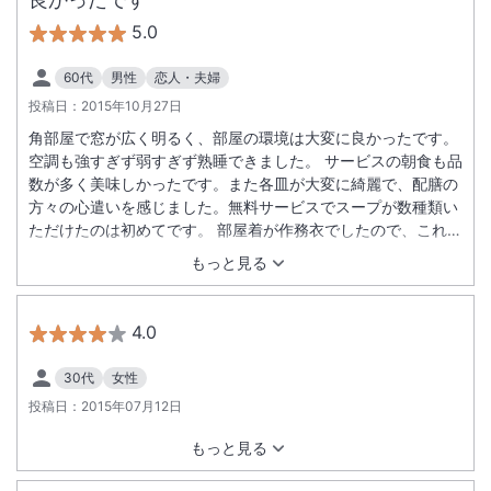
5.0
60代
男性
恋人・夫婦
投稿日：
2015年10月27日
角部屋で窓が広く明るく、部屋の環境は大変に良かったです。
空調も強すぎず弱すぎず熟睡できました。 サービスの朝食も品
数が多く美味しかったです。また各皿が大変に綺麗で、配膳の
方々の心遣いを感じました。無料サービスでスープが数種類い
ただけたのは初めてです。 部屋着が作務衣でしたので、これも
また着心地が良く気に入りました。 ということでほぼ満点の宿
もっと見る
でした。また機会があればお世話になります。ありがとうござ
いました。
4.0
30代
女性
投稿日：
2015年07月12日
もっと見る