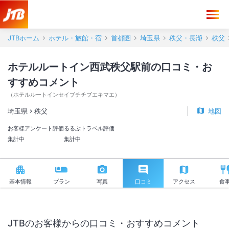
ホテルルートイン西武秩父駅前 口コミ・おすすめコメント＜秩父＞
JTBホーム
ホテル・旅館・宿
首都圏
埼玉県
秩父・長瀞
秩父
ホテルルートイン西武秩父駅前の口コミ・お
すすめコメント
（
ホテルルートインセイブチチブエキマエ
）
埼玉県
秩父
地図
お客様アンケート評価
るるぶトラベル評価
集計中
集計中
基本情報
プラン
写真
口コミ
アクセス
食
JTBのお客様からの口コミ・おすすめコメント