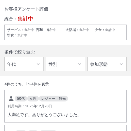
お客様アンケート評価
集計中
総合：
サービス
：
部屋
：
大浴場
：
夕食
：
集計中
集計中
集計中
集計中
朝食
：
集計中
条件で絞り込む
1
/
10
外観
4
件のうち、
1
〜
4
件を表示
【西武秩父駅から徒歩３分！】★和洋朝食無料★無料駐車場有り★洋
50代
女性
レジャー・観光
室のお部屋に加えて、和室を完備しております。靴を脱いでのんびりお
利用時期：
2025年12月28日
過ごし下さい。
大満足です。ありがとうございました。
総客室数
91
室
IN
チェックイン
15:00
/ OUT
チェックアウト
10:00