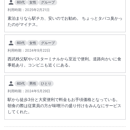
60代
女性
グループ
利用時期：
駅徒歩5分
2025年2月21日
駐車場あり
素泊まりなら駅チカ、安いのでお勧め。 ちょっとタバコ臭かっ
たのがマイナス。
施設からのお知らせ
１２月に開催される秩父夜祭り時はホテル周辺に交通規制があります。
60代
女性
グループ
利用時期：
2024年9月22日
西武秩父駅やバスターミナルから至近で便利。道路向かいに食
事処あり。コンビニも近くにある。
60代
男性
ひとり
利用時期：
2024年5月29日
駅から徒歩3分と大変便利で料金もお手頃価格となっている。
朝食の際は従業員の方が味噌汁の盛り付けをみんなにサービス
してくれた。