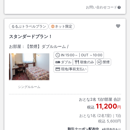
お問い合わせコード
るるぶトラベルプラン
ネット限定
スタンダードプラン！
お部屋：
【禁煙】ダブルルーム
/
IN
チェックイン
15:00
～ | OUT
チェックアウト
～
10:00
ダブル
朝食のみ
禁煙
現地/事前支払い
シングルルーム
おとな
2
名
1
泊
1
部屋 合計
11,200
税込
円
おとな1名 (
2
名1室)｜
1
泊
税込
5,600円
割引クーポン配布中
※利用条件あり