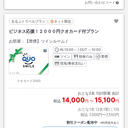
お問い合わせコード
るるぶトラベルプラン
ネット限定
ビジネス応援！２０００円クオカード付プラン
お部屋：
【禁煙】ツインルーム
/
IN
チェックイン
15:00
～ | OUT
チェックアウト
～
10:00
ツイン
朝食のみ
禁煙
現地/事前支払い
クオカード2000
おとな
2
名
1
泊
1
部屋 合計
14,000
15,100
税込
円
〜
円
おとな1名 (
2
名1室)｜
1
泊
税込
7,000円〜7,550円
割引クーポン配布中
※利用条件あり