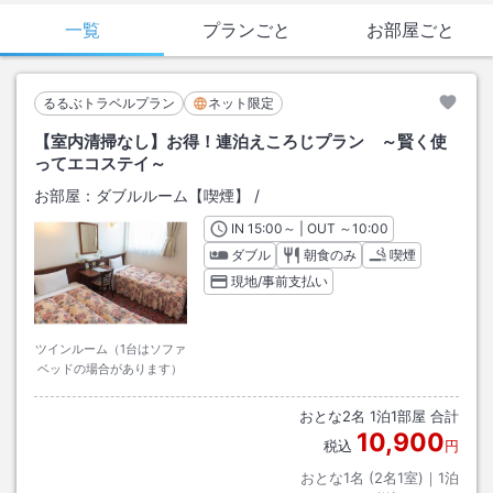
一覧
プランごと
お部屋ごと
るるぶトラベルプラン
ネット限定
【室内清掃なし】お得！連泊えころじプラン ～賢く使
ってエコステイ～
お部屋：
ダブルルーム【喫煙】
/
IN
チェックイン
15:00
～ | OUT
チェックアウト
～
10:00
ダブル
朝食のみ
喫煙
現地/事前支払い
ツインルーム（1台はソファ
ベッドの場合があります）
おとな
2
名
1
泊
1
部屋 合計
10,900
税込
円
おとな1名 (
2
名1室)｜
1
泊