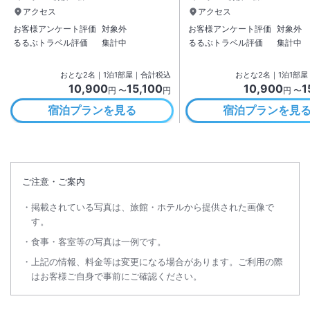
アクセス
アクセス
お客様アンケート評価
対象外
お客様アンケート評価
対象外
るるぶトラベル評価
集計中
るるぶトラベル評価
集計中
おとな
2
名
｜
1
泊
1
部屋｜合計税込
おとな
2
名
｜
1
泊
1
部屋
10,900
15,100
10,900
1
円 〜
円
円 〜
宿泊プランを見る
宿泊プランを見
ご注意・ご案内
掲載されている写真は、旅館・ホテルから提供された画像で
す。
食事・客室等の写真は一例です。
上記の情報、料金等は変更になる場合があります。ご利用の際
はお客様ご自身で事前にご確認ください。