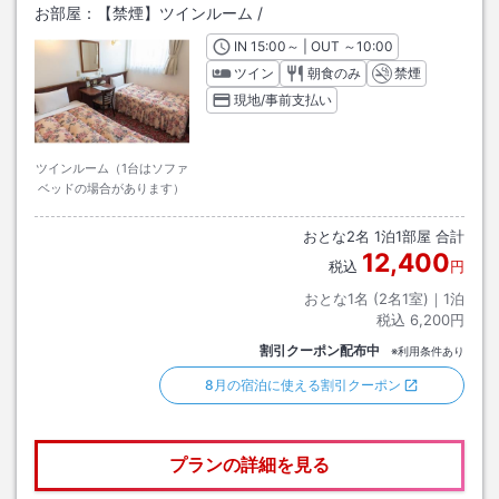
お部屋：
【禁煙】ツインルーム
/
IN
チェックイン
15:00
～ | OUT
チェックアウト
～
10:00
ツイン
朝食のみ
禁煙
現地/事前支払い
ツインルーム（1台はソファ
ベッドの場合があります）
おとな
2
名
1
泊
1
部屋 合計
12,400
税込
円
おとな1名 (
2
名1室)｜
1
泊
税込
6,200円
割引クーポン配布中
※利用条件あり
8月の宿泊に使える割引クーポン
プランの詳細を見る