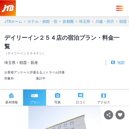
JTBホーム
ホテル・旅館・宿
首都圏
埼玉県
川越・所沢
朝霞
デイリーイン２５４店の宿泊プラン・料金一
覧
（
デイリーイン２５４テン
）
埼玉県
朝霞・新座
地図
お客様アンケート評価
るるぶトラベル評価
対象外
集計中
基本情報
プラン
写真
口コミ
アクセス