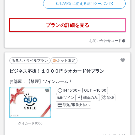
8月の宿泊に使える割引クーポン
プランの詳細を見る
お問い合わせコード
るるぶトラベルプラン
ネット限定
ビジネス応援！１０００円クオカード付プラン
お部屋：
【禁煙】ツインルーム
/
IN
チェックイン
15:00
～ | OUT
チェックアウト
～
10:00
ツイン
朝食のみ
禁煙
現地/事前支払い
クオカード1000