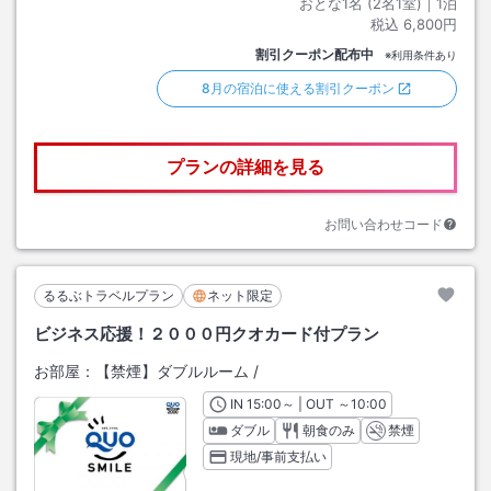
おとな1名 (
2
名1室)｜
1
泊
税込
6,800円
割引クーポン配布中
※利用条件あり
8月の宿泊に使える割引クーポン
プランの詳細を見る
お問い合わせコード
るるぶトラベルプラン
ネット限定
ビジネス応援！２０００円クオカード付プラン
お部屋：
【禁煙】ダブルルーム
/
IN
チェックイン
15:00
～ | OUT
チェックアウト
～
10:00
ダブル
朝食のみ
禁煙
現地/事前支払い