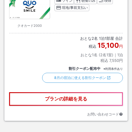
ツイン
朝食のみ
喫煙
現地/事前支払い
クオカード2000
おとな
2
名
1
泊
1
部屋 合計
15,100
税込
円
おとな1名 (
2
名1室)｜
1
泊
税込
7,550円
割引クーポン配布中
※利用条件あり
8月の宿泊に使える割引クーポン
プランの詳細を見る
お問い合わせコード