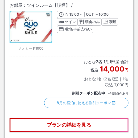
お部屋：
ツインルーム【喫煙】
/
IN
チェックイン
15:00
～ | OUT
チェックアウト
～
10:00
ツイン
朝食のみ
喫煙
現地/事前支払い
クオカード1000
おとな
2
名
1
泊
1
部屋 合計
14,000
税込
円
おとな1名 (
2
名1室)｜
1
泊
税込
7,000円
割引クーポン配布中
※利用条件あり
8月の宿泊に使える割引クーポン
プランの詳細を見る