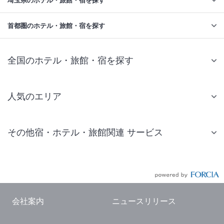
埼玉県のホテル・旅館・宿を探す
首都圏のホテル・旅館・宿を探す
全国のホテル・旅館・宿を探す
人気のエリア
札幌 ホテル
その他宿・ホテル・旅館関連 サービス
仙台 ホテル
国内旅行・国内ツアー
東京ディズニーリゾート(R)周辺 ホテル
JR・新幹線付きツアー
東京 ホテル
航空券付きツアー
東京ドーム ホテル
会社案内
ニュースリリース
現地観光・レジャーチケット
新宿 ホテル