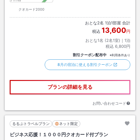
クオカード2000
おとな
2
名
1
泊
1
部屋 合計
13,600
税込
円
おとな1名 (
2
名1室)｜
1
泊
税込
6,800円
割引クーポン配布中
※利用条件あり
8月の宿泊に使える割引クーポン
プランの詳細を見る
お問い合わせコード
るるぶトラベルプラン
ネット限定
ビジネス応援！１０００円クオカード付プラン