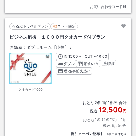
お問い合わせコード
るるぶトラベルプラン
ネット限定
ビジネス応援！１０００円クオカード付プラン
お部屋：
ダブルルーム【喫煙】
/
IN
チェックイン
15:00
～ | OUT
チェックアウト
～
10:00
ダブル
朝食のみ
喫煙
現地/事前支払い
クオカード1000
おとな
2
名
1
泊
1
部屋 合計
12,500
税込
円
おとな1名 (
2
名1室)｜
1
泊
税込
6,250円
割引クーポン配布中
※利用条件あり