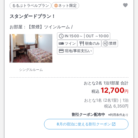
るるぶトラベルプラン
ネット限定
スタンダードプラン！
お部屋：
【禁煙】ツインルーム
/
IN
チェックイン
15:00
～ | OUT
チェックアウト
～
10:00
ツイン
朝食のみ
禁煙
現地/事前支払い
シングルルーム
おとな
2
名
1
泊
1
部屋 合計
12,700
税込
円
おとな1名 (
2
名1室)｜
1
泊
税込
6,350円
割引クーポン配布中
※利用条件あり
8月の宿泊に使える割引クーポン