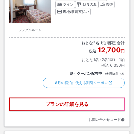
ツイン
朝食のみ
喫煙
現地/事前支払い
シングルルーム
おとな
2
名
1
泊
1
部屋 合計
12,700
税込
円
おとな1名 (
2
名1室)｜
1
泊
税込
6,350円
割引クーポン配布中
※利用条件あり
8月の宿泊に使える割引クーポン
プランの詳細を見る
お問い合わせコード