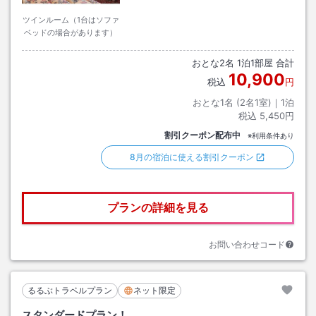
ツインルーム（1台はソファ
ベッドの場合があります）
おとな
2
名
1
泊
1
部屋 合計
10,900
税込
円
おとな1名 (
2
名1室)｜
1
泊
税込
5,450円
割引クーポン配布中
※利用条件あり
8月の宿泊に使える割引クーポン
プランの詳細を見る
お問い合わせコード
るるぶトラベルプラン
ネット限定
スタンダードプラン！