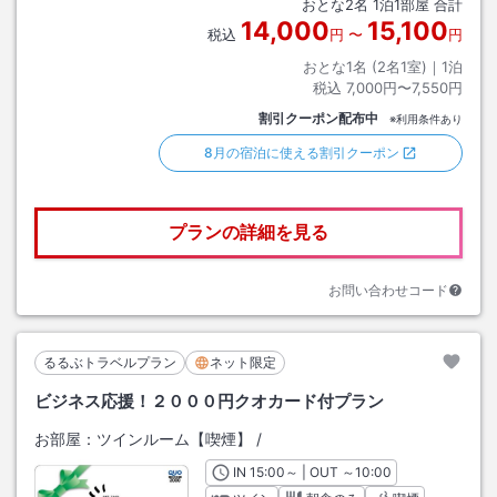
おとな
2
名
1
泊
1
部屋 合計
14,000
15,100
税込
円
〜
円
おとな1名 (
2
名1室)｜
1
泊
税込
7,000円〜7,550円
割引クーポン配布中
※利用条件あり
8月の宿泊に使える割引クーポン
プランの詳細を見る
お問い合わせコード
るるぶトラベルプラン
ネット限定
ビジネス応援！２０００円クオカード付プラン
お部屋：
ツインルーム【喫煙】
/
IN
チェックイン
15:00
～ | OUT
チェックアウト
～
10:00