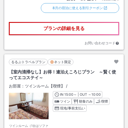
8月の宿泊に使える割引クーポン
プランの詳細を見る
お問い合わせコード
るるぶトラベルプラン
ネット限定
【室内清掃なし】お得！連泊えころじプラン ～賢く使
ってエコステイ～
お部屋：
ツインルーム【喫煙】
/
IN
チェックイン
15:00
～ | OUT
チェックアウト
～
10:00
ツイン
朝食のみ
喫煙
現地/事前支払い
ツインルーム（1台はソファ