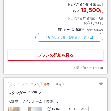
おとな
2
名
1
泊
1
部屋 合計
12,500
税込
円
おとな1名 (
2
名1室)｜
1
泊
税込
6,250円
割引クーポン配布中
※利用条件あり
8月の宿泊に使える割引クーポン
プランの詳細を見る
お問い合わせコード
るるぶトラベルプラン
ネット限定
スタンダードプラン！
お部屋：
ツインルーム【喫煙】
/
IN
チェックイン
15:00
～ | OUT
チェックアウト
～
10:00