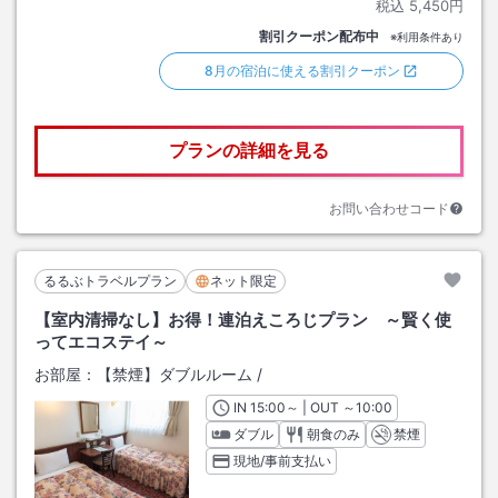
税込
5,450円
割引クーポン配布中
※利用条件あり
8月の宿泊に使える割引クーポン
プランの詳細を見る
お問い合わせコード
るるぶトラベルプラン
ネット限定
【室内清掃なし】お得！連泊えころじプラン ～賢く使
ってエコステイ～
お部屋：
【禁煙】ダブルルーム
/
IN
チェックイン
15:00
～ | OUT
チェックアウト
～
10:00
ダブル
朝食のみ
禁煙
現地/事前支払い