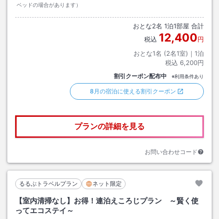
ベッドの場合があります）
おとな
2
名
1
泊
1
部屋 合計
12,400
税込
円
おとな1名 (
2
名1室)｜
1
泊
税込
6,200円
割引クーポン配布中
※利用条件あり
8月の宿泊に使える割引クーポン
プランの詳細を見る
お問い合わせコード
るるぶトラベルプラン
ネット限定
【室内清掃なし】お得！連泊えころじプラン ～賢く使
ってエコステイ～