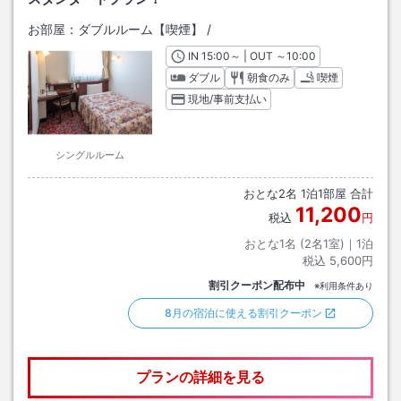
お部屋：
ダブルルーム【喫煙】
/
IN
チェックイン
15:00
～ | OUT
チェックアウト
～
10:00
ダブル
朝食のみ
喫煙
現地/事前支払い
シングルルーム
おとな
2
名
1
泊
1
部屋 合計
11,200
税込
円
おとな1名 (
2
名1室)｜
1
泊
税込
5,600円
割引クーポン配布中
※利用条件あり
8月の宿泊に使える割引クーポン
プランの詳細を見る