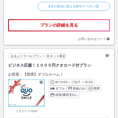
8月の宿泊に使える割引クーポン
プランの詳細を見る
お問い合わせコード
るるぶトラベルプラン
ネット限定
ビジネス応援！１０００円クオカード付プラン
お部屋：
【禁煙】ダブルルーム
/
IN
チェックイン
15:00
～ | OUT
チェックアウト
～
10:00
ダブル
朝食のみ
禁煙
現地/事前支払い
クオカード1000