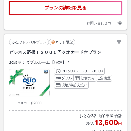
プランの詳細を見る
お問い合わせコード
るるぶトラベルプラン
ネット限定
ビジネス応援！２０００円クオカード付プラン
お部屋：
ダブルルーム【喫煙】
/
IN
チェックイン
15:00
～ | OUT
チェックアウト
～
10:00
ダブル
朝食のみ
喫煙
現地/事前支払い
クオカード2000
おとな
2
名
1
泊
1
部屋 合計
13,600
税込
円