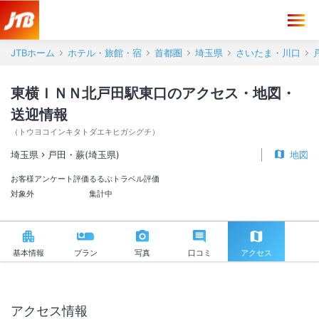
東横ＩＮＮ北戸田駅東口 アクセス・地図・送迎情報【JTB】＜戸田・蕨
JTBホーム
ホテル・旅館・宿
首都圏
埼玉県
さいたま・川口
東横ＩＮＮ北戸田駅東口のアクセス・地図・
送迎情報
（
トウヨコインキタトダエキヒガシグチ
）
埼玉県
戸田・蕨(埼玉県)
地図
お客様アンケート評価
るるぶトラベル評価
対象外
集計中
基本情報
プラン
写真
口コミ
アクセス
アクセス情報