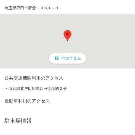
埼玉県戸田市新曽１９８１－１
地図で見る
1
/
10
公共交通機関利用のアクセス
施設の外観
埼京線北戸田駅東口→徒歩約２分
自動車利用のアクセス
北戸田駅から駅から徒歩２分、お車では東京外環自動車道戸田東出口よ
り５分、美女木ジャンクションからは８分と千葉方面や東京方面へと便
利です。
駐車場情報
IN
チェックイン
15:00
/ OUT
チェック
10:00