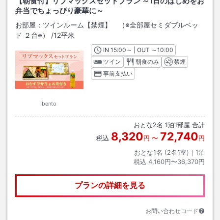
【朝食付】リブマックスセットプラン ～1日のはじめをお
弁当でちょっぴり豪華に～
お部屋：
ツインルーム【禁煙】 （※全部屋セミダブルベッ
ド ２台※）
/
12平米
IN
チェックイン
15:00
～ | OUT
チェックアウト
～
10:00
ツイン
朝食のみ
禁煙
事前支払い
bento
おとな
2
名
1
泊
1
部屋 合計
8,320
72,740
税込
円
〜
円
おとな1名 (
2
名1室)｜
1
泊
税込
4,160円〜36,370円
プランの詳細を見る
お問い合わせコード