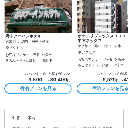
府中アーバンホテル
ホテルリブマックスＢＵＤ
中アネックス
東京都
調布・府中・多摩
東京都
調布・府中・多摩
アクセス
アクセス
お客様アンケート評価
対象外
お客様アンケート評価
対象外
るるぶトラベル評価
集計中
るるぶトラベル評価
集計中
おとな
2
名
｜
1
泊
1
部屋｜合計税込
おとな
2
名
｜
1
泊
1
部屋
6,800
30,400
6,526
4
円 〜
円
円 〜
宿泊プランを見る
宿泊プランを見
ご注意・ご案内