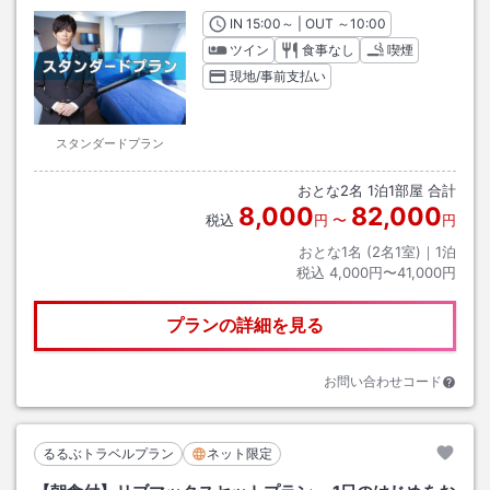
IN
チェックイン
15:00
～ | OUT
チェックアウト
～
10:00
ツイン
食事なし
喫煙
現地/事前支払い
スタンダードプラン
おとな
2
名
1
泊
1
部屋 合計
8,000
82,000
税込
円
〜
円
おとな1名 (
2
名1室)｜
1
泊
税込
4,000円〜41,000円
プランの詳細を見る
お問い合わせコード
るるぶトラベルプラン
ネット限定