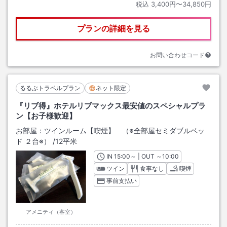
税込
3,400円〜34,850円
プランの詳細を見る
お問い合わせコード
るるぶトラベルプラン
ネット限定
『リブ得』ホテルリブマックス最安値のスペシャルプラ
ン【お子様歓迎】
お部屋：
ツインルーム【喫煙】 （※全部屋セミダブルベッ
ド ２台※）
/
12平米
IN
チェックイン
15:00
～ | OUT
チェックアウト
～
10:00
ツイン
食事なし
喫煙
事前支払い
アメニティ（客室）