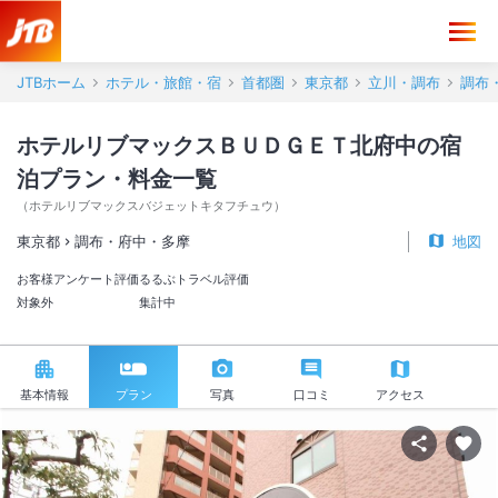
JTBホーム
ホテル・旅館・宿
首都圏
東京都
立川・調布
調布
ホテルリブマックスＢＵＤＧＥＴ北府中の宿
泊プラン・料金一覧
（
ホテルリブマックスバジェットキタフチュウ
）
東京都
調布・府中・多摩
地図
お客様アンケート評価
るるぶトラベル評価
対象外
集計中
基本情報
プラン
写真
口コミ
アクセス