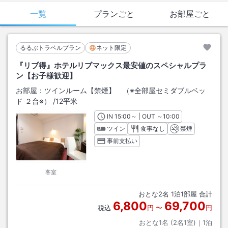
一覧
プランごと
お部屋ごと
るるぶトラベルプラン
ネット限定
『リブ得』ホテルリブマックス最安値のスペシャルプラ
ン【お子様歓迎】
お部屋：
ツインルーム【禁煙】 （※全部屋セミダブルベッ
ド ２台※）
/
12平米
IN
チェックイン
15:00
～ | OUT
チェックアウト
～
10:00
ツイン
食事なし
禁煙
事前支払い
客室
おとな
2
名
1
泊
1
部屋 合計
6,800
69,700
税込
円
〜
円
おとな1名 (
2
名1室)｜
1
泊