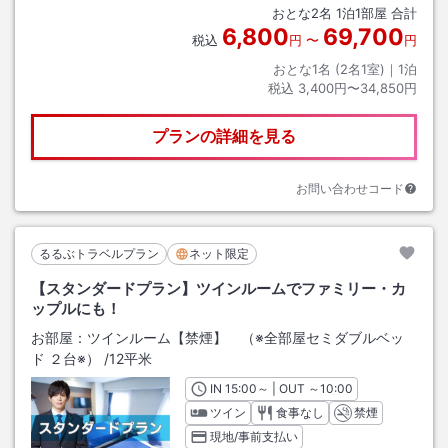
おとな
2
名
1
泊
1
部屋 合計
6,800
69,700
税込
円
〜
円
おとな1名 (
2
名1室)｜
1
泊
税込
3,400円〜34,850円
プランの詳細を見る
お問い合わせコード
るるぶトラベルプラン
ネット限定
【スタンダードプラン】ツインルームでファミリー・カ
ップルにも！
お部屋：
ツインルーム【禁煙】 （※全部屋セミダブルベッ
ド ２台※）
/
12平米
IN
チェックイン
15:00
～ | OUT
チェックアウト
～
10:00
ツイン
食事なし
禁煙
現地/事前支払い