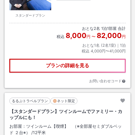
スタンダードプラン
おとな
2
名
1
泊
1
部屋 合計
8,000
82,000
税込
円
〜
円
おとな1名 (
2
名1室)｜
1
泊
税込
4,000円〜41,000円
プランの詳細を見る
お問い合わせコード
るるぶトラベルプラン
ネット限定
【スタンダードプラン】ツインルームでファミリー・カ
ップルにも！
お部屋：
ツインルーム【喫煙】 （※全部屋セミダブルベッ
ド ２台※）
/
12平米