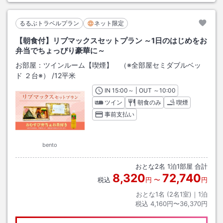
るるぶトラベルプラン
ネット限定
【朝食付】リブマックスセットプラン ～1日のはじめをお
弁当でちょっぴり豪華に～
お部屋：
ツインルーム【喫煙】 （※全部屋セミダブルベッ
ド ２台※）
/
12平米
IN
チェックイン
15:00
～ | OUT
チェックアウト
～
10:00
ツイン
朝食のみ
喫煙
事前支払い
bento
おとな
2
名
1
泊
1
部屋 合計
8,320
72,740
税込
円
〜
円
おとな1名 (
2
名1室)｜
1
泊
税込
4,160円〜36,370円