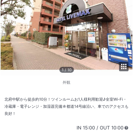
1
/
10
外観
北府中駅から徒歩約10分！ツインルームお1人様利用歓迎♪全室Wi-Fi・
冷蔵庫・電子レンジ・加湿器完備☆都道14号線沿い、車でのアクセスも
良好！
IN
チェックイン
15:00
/ OUT
チェック
10:00