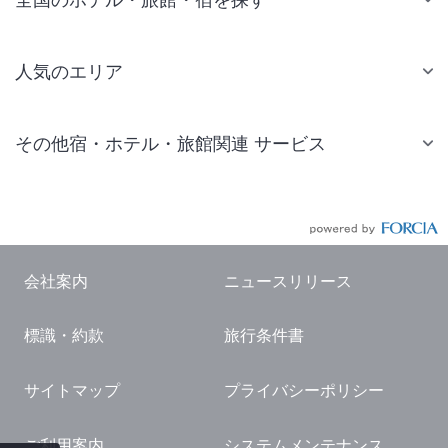
人気のエリア
札幌 ホテル
その他宿・ホテル・旅館関連 サービス
仙台 ホテル
国内旅行・国内ツアー
東京ディズニーリゾート(R)周辺 ホテル
JR・新幹線付きツアー
東京 ホテル
航空券付きツアー
東京ドーム ホテル
会社案内
ニュースリリース
現地観光・レジャーチケット
新宿 ホテル
標識・約款
旅行条件書
国内観光ガイド
横浜 ホテル
旅行・観光情報
熱海 ホテル
サイトマップ
プライバシーポリシー
名古屋 ホテル
ご利用案内
システムメンテナンス