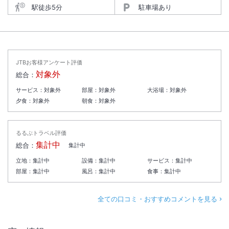
駅徒歩5分
駐車場あり
JTBお客様アンケート評価
対象外
総合：
サービス：
対象外
部屋：
対象外
大浴場：
対象外
夕食：
対象外
朝食：
対象外
るるぶトラベル評価
集計中
総合：
集計中
立地：
集計中
設備：
集計中
サービス：
集計中
部屋：
集計中
風呂：
集計中
食事：
集計中
全ての口コミ・おすすめコメントを見る