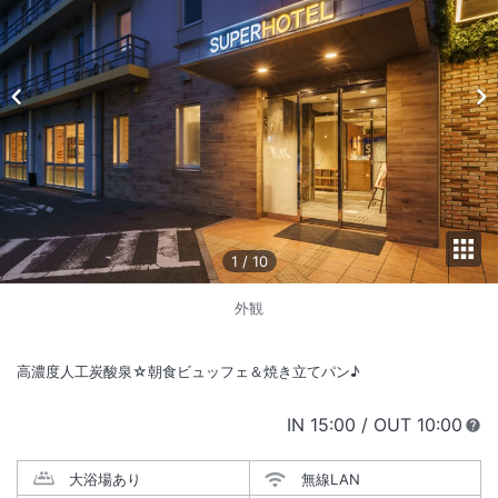
1
/
10
外観
高濃度人工炭酸泉☆朝食ビュッフェ＆焼き立てパン♪
IN
チェックイン
15:00
/ OUT
チェック
10:00
大浴場あり
無線LAN