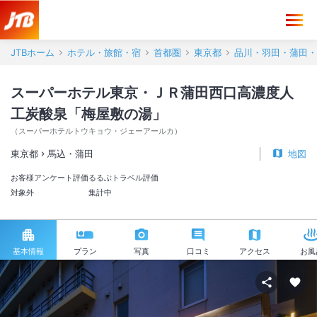
JTBホーム
ホテル・旅館・宿
首都圏
東京都
品川・羽田・蒲田・
スーパーホテル東京・ＪＲ蒲田西口高濃度人
工炭酸泉「梅屋敷の湯」
（
スーパーホテルトウキョウ・ジェーアールカ
）
東京都
馬込・蒲田
地図
お客様アンケート評価
るるぶトラベル評価
対象外
集計中
基本情報
プラン
写真
口コミ
アクセス
お風