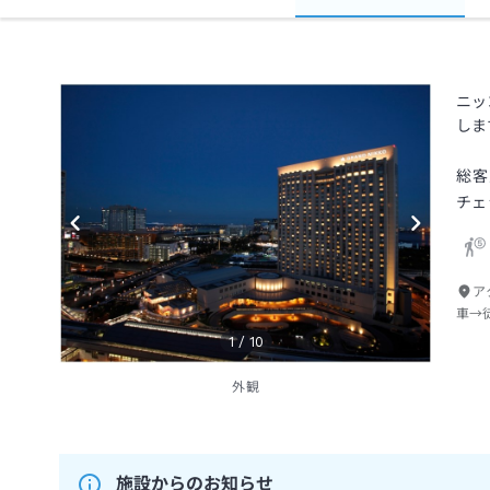
ニッ
しま
総客
チェ
ア
車→
1
/
10
外観
施設からのお知らせ