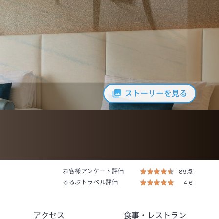
ストーリーを見る
お客様アンケート評価
89点
るるぶトラベル評価
4.6
アクセス
食事
・レストラン