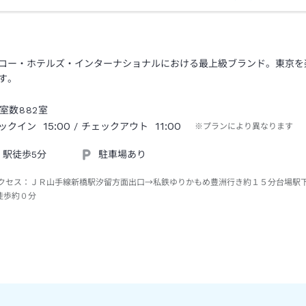
コー・ホテルズ・インターナショナルにおける最上級ブランド。東京を
す。
室数
882
室
15:00
11:00
ックイン
/ チェックアウト
※プランにより異なります
駅徒歩5分
駐車場あり
クセス：
ＪＲ山手線新橋駅汐留方面出口→私鉄ゆりかもめ豊洲行き約１５分台場駅
徒歩約０分