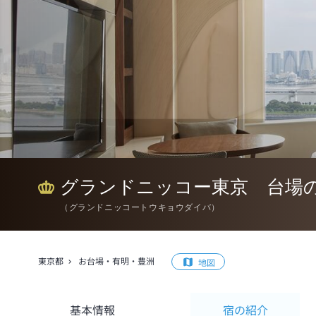
グランドニッコー東京 台場
（
グランドニッコートウキョウダイバ
）
東京都
お台場・有明・豊洲
地図
基本情報
宿の紹介