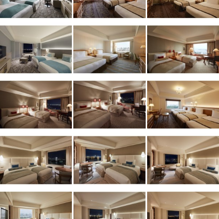
1
/
10
外観
ニッコー・ホテルズ・インターナショナルにおける最上級ブランド。東
京を楽しむ 東京をくつろぐをコンセプトに素敵な時間をお届け致しま
す。
総客室数
882
室
IN
チェックイン
15:00
/ OUT
チェックアウト
11:00
駅徒歩5分
駐車場あり
施設からのお知らせ
取消料について、宿泊契約ごとに特約がある場合があります。複数の客
室手配（主に団体旅行等）の場合は宿泊施設にご確認ください。
＜
法定電気設備定期点検のお知らせ
＞