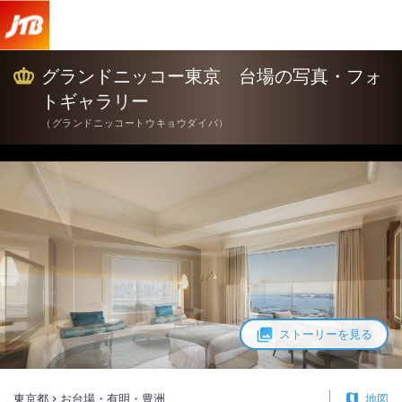
グランドニッコー東京 台場 写真・フォトギャラリー【JTB】＜お台
グランドニッコー東京 台場の写真・フォ
トギャラリー
（
グランドニッコートウキョウダイバ
）
ストーリーを見る
東京都
お台場・有明・豊洲
地図