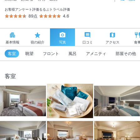
お客様アンケート評価
るるぶトラベル評価
89点
4.6
基本情報
宿の紹介
写真
口コミ
アクセス
食
客室
眺望
フロント
風呂
アメニティ
部屋その他
客室