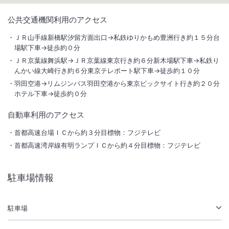
1
/
10
公共交通機関利用のアクセス
外観
ＪＲ山手線新橋駅汐留方面出口→私鉄ゆりかもめ豊洲行き約１５分台
場駅下車→徒歩約０分
ニッコー・ホテルズ・インターナショナルにおける最上級ブランド。東
ＪＲ京葉線舞浜駅→ＪＲ京葉線東京行き約６分新木場駅下車→私鉄り
京を楽しむ 東京をくつろぐをコンセプトに素敵な時間をお届け致しま
んかい線大崎行き約６分東京テレポート駅下車→徒歩約１０分
す。
羽田空港→リムジンバス羽田空港から東京ビックサイト行き約２０分
ホテル下車→徒歩約０分
総客室数
882
室
IN
チェックイン
15:00
/ OUT
チェックアウト
11:00
自動車利用のアクセス
首都高速台場ＩＣから約３分目標物：フジテレビ
駅徒歩5分
駐車場あり
首都高速湾岸線有明ランプＩＣから約４分目標物：フジテレビ
施設からのお知らせ
駐車場情報
取消料について、宿泊契約ごとに特約がある場合があります。複数の客
室手配（主に団体旅行等）の場合は宿泊施設にご確認ください。
駐車場
＜
法定電気設備定期点検のお知らせ
＞