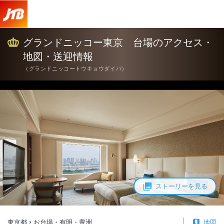
グランドニッコー東京 台場 アクセス・地図・送迎情報【JTB】＜お
グランドニッコー東京 台場のアクセス・
地図・送迎情報
（
グランドニッコートウキョウダイバ
）
ストーリーを見る
東京都
お台場・有明・豊洲
地図