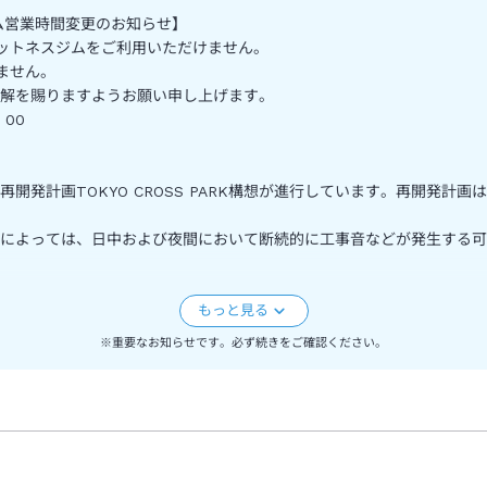
ジム営業時間変更のお知らせ】
ットネスジムをご利用いただけません。
ません。
解を賜りますようお願い申し上げます。
：00
開発計画TOKYO CROSS PARK構想が進行しています。再開発計
によっては、日中および夜間において断続的に工事音などが発生する可
す。
るお知らせ】
※重要なお知らせです。必ず続きをご確認ください。
030年度予定）が予定されております。つきましては、タワー館におけ
ウナについては、タワー館の解体工事着工までの間、暫定的に営業を継
の詳細につきましては、随時ホテルホームページ等でお知らせいたしま