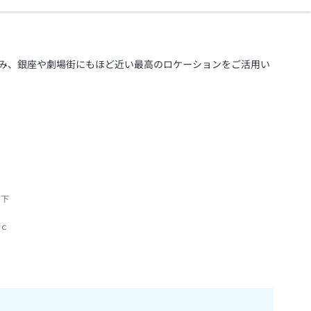
み、銀座や劇場街にもほど近い最高のロケーションをご活用い
」下
ｗ
ｅｃ