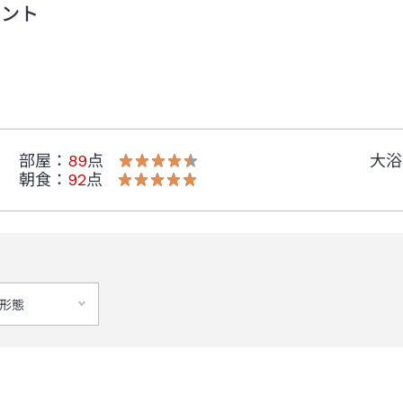
メント
部屋
：
89
点
大浴
朝食
：
92
点
、「ラ ブラスリー」
形態
しました。
ットネスジムをご利用いただけません。