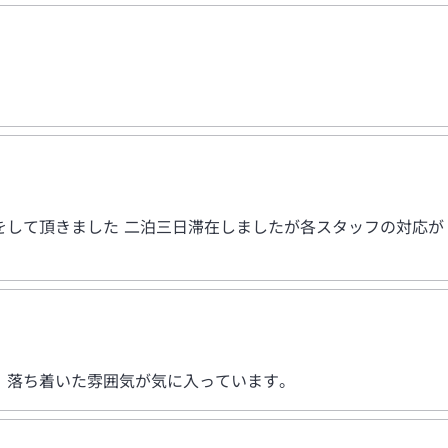
ません。
：00
をして頂きました 二泊三日滞在しましたが各スタッフの対応が
。落ち着いた雰囲気が気に入っています。