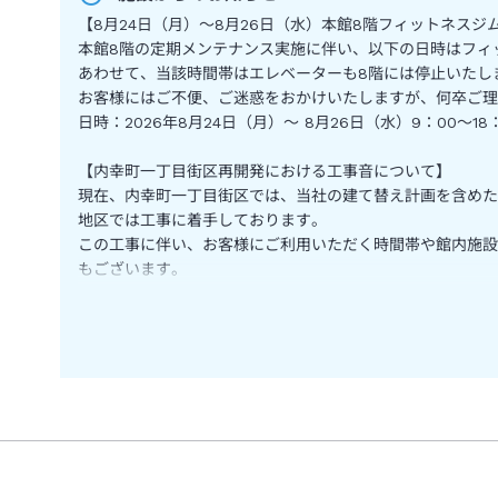
【8月24日（月）～8月26日（水）本館8階フィットネス
本館8階の定期メンテナンス実施に伴い、以下の日時はフィ
あわせて、当該時間帯はエレベーターも8階には停止いたし
お客様にはご不便、ご迷惑をおかけいたしますが、何卒ご理
日時：2026年8月24日（月）～ 8月26日（水）9：00～18
【内幸町一丁目街区再開発における工事音について】
現在、内幸町一丁目街区では、当社の建て替え計画を含めた再
地区では工事に着手しております。
この工事に伴い、お客様にご利用いただく時間帯や館内施設
もございます。
何卒ご理解、ご協力賜りますようよろしくお願い申し上げま
【帝国ホテル 東京 タワー館営業終了と本館営業継続に関す
帝国ホテル 東京のタワー館は、建て替え（2024年度～2
お、タワー館客室の一部、宴会場（光の間）及びプール・サ
おきましては、引き続き営業を継続しております。営業日程
（2024年8月8日更新）
＜本館へ移転営業施設＞