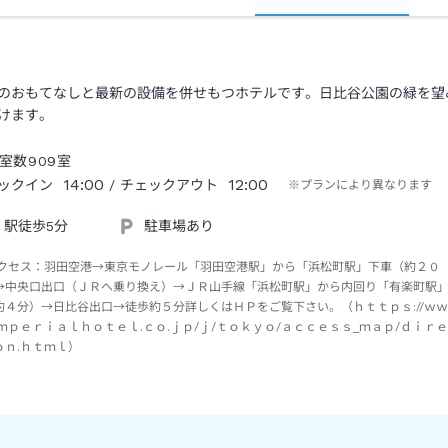
のおもてなしと最新の設備を併せもつホテルです。日比谷公園の緑を望
けます。
室数
909
室
14:00
12:00
ックイン
/ チェックアウト
※プランにより異なります
駅徒歩5分
駐車場あり
クセス：
羽田空港→東京モノレール「羽田空港駅」から「浜松町駅」下車（約２０
→中央口出口（ＪＲへ乗り換え）→ＪＲ山手線「浜松町駅」から内回り「有楽町駅
約４分）→日比谷出口→徒歩約５分詳しくはＨＰをご覧下さい。（ｈｔｔｐｓ://ｗ
ｉｍｐｅｒｉａｌｈｏｔｅｌ.ｃｏ.ｊｐ/ｊ/ｔｏｋｙｏ/ａｃｃｅｓｓ_ｍａｐ/ｄｉｒ
ｏｎ.ｈｔｍｌ）