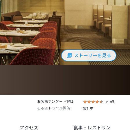
ストーリーを見る
お客様アンケート評価
89点
るるぶトラベル評価
集計中
アクセス
食事
・レストラン