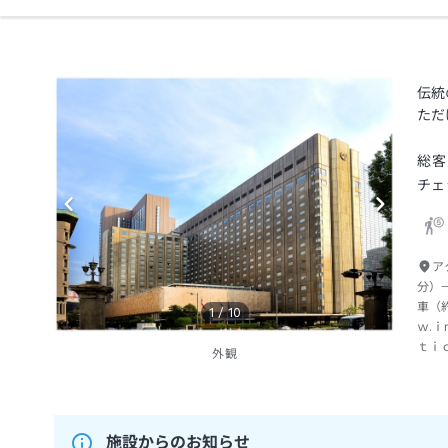
伝統
ただ
総客
チェ
ア
分）
車（
1
/
10
ｗ.
ｔｉ
外観
施設からのお知らせ