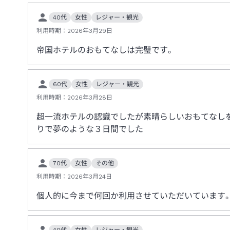
あわせて、当該時間帯はエレベーターも8階には停止いたし
40代
女性
レジャー・観光
日時：2026年8月24日（月）～ 8月26日（水）9：00～18
利用時期：
2026年3月29日
帝国ホテルのおもてなしは完璧です。
60代
女性
レジャー・観光
利用時期：
2026年3月28日
超一流ホテルの認識でしたが素晴らしいおもてなし
りで夢のような３日間でした
70代
女性
その他
利用時期：
2026年3月24日
個人的に今まで何回か利用させていただいています
40代
女性
レジャー・観光