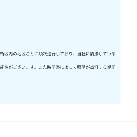
画は街区内の地区ごとに順次進行しており、当社に隣接している
能性がございます。また時間帯によって照明が点灯する期間
る営業終了時期について下記の通りお知らせいたします。な
続し、解体工事着工をもって営業を終了いたします。本館に
す。