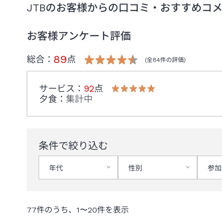
JTBのお客様からの口コミ・おすすめコ
・フィットネスジム（本館8階）
・レストラン「帝国ホテル 寅黒 」（本館地下1階）
・ホテルショップ「ガルガンチュワ」（本館1階）
お客様アンケート評価
＜営業終了予定施設＞※時期未定
89
総合：
点
(全
84
件の評価)
・タワー館 客室
・プール・サウナ
・宴会場「光の間」
サービス
：
92
点
夕食
：
集計中
＜営業終了施設＞
・レストラン「東京吉兆」、「鮨源」、「天一」、「北京」
・バーラウンジ「ホテルバル」
・タワー館内オフィス
条件で絞り込む
・帝国ホテルプラザ 東京
・ サービスアパートメント
年代
性別
参加
・「フィットネスセンター」（プール・サウナ除く）
※フィットネスジムは宿泊者専用施設として本館に移転いた
＜
フィットネスジム営業時間変更のお知らせ
＞
77
件のうち、
1
〜
20
件を表示
本館8階の定期メンテナンス実施に伴い、以下の日時はフィ