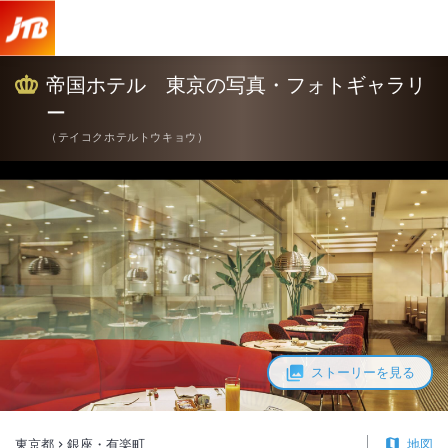
帝国ホテル 東京 写真・フォトギャラリー【JTB】＜銀座・有楽町＞
帝国ホテル 東京の写真・フォトギャラリ
ー
（
テイコクホテルトウキョウ
）
ストーリーを見る
東京都
銀座・有楽町
地図