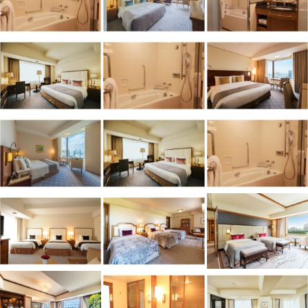
部、宴会場（光の間）及びプール・サウナについては、タワー館の解体
工事着工までの間、暫定的に営業を継続し、解体工事着工をもって営業
を終了いたします。本館におきましては、引き続き営業を継続しており
ます。営業日程の詳細につきましては、随時ホテルホームページ等でお
知らせいたします。
（2024年8月8日更新）
＜本館へ移転営業施設＞
・フィットネスジム（本館8階）
・レストラン「帝国ホテル 寅黒 」（本館地下1階）
・ホテルショップ「ガルガンチュワ」（本館1階）
＜営業終了予定施設＞※時期未定
・タワー館 客室
・プール・サウナ
・宴会場「光の間」
＜営業終了施設＞
・レストラン「東京吉兆」、「鮨源」、「天一」、「北京」、「ラ ブ
ラスリー」