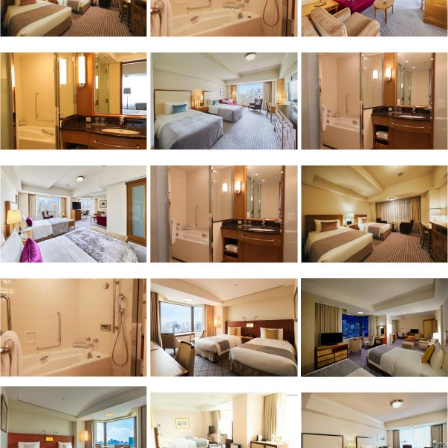
1
/
10
外観
伝統のおもてなしと最新の設備を併せもつホテルです。日比谷公園の緑
を望み、銀座や劇場街にもほど近い最高のロケーションをご活用いただ
けます。
総客室数
909
室
IN
チェックイン
14:00
/ OUT
チェックアウト
12:00
駅徒歩5分
駐車場あり
施設からのお知らせ
【8月24日（月）～8月26日（水）本館8階フィットネスジム営業時間
変更のお知らせ】
本館8階の定期メンテナンス実施に伴い、以下の日時はフィットネスジ
ムをご利用いただけません。
あわせて、当該時間帯はエレベーターも8階には停止いたしません。