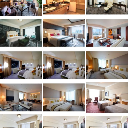
・バーラウンジ「ホテルバル」
・タワー館内オフィス
・帝国ホテルプラザ 東京
・ サービスアパートメント
・「フィットネスセンター」（プール・サウナ除く）
※フィットネスジムは宿泊者専用施設として本館に移転いたしました。
＜
フィットネスジム営業時間変更のお知らせ
＞
本館8階の定期メンテナンス実施に伴い、以下の日時はフィットネスジ
ムをご利用いただけません。
あわせて、当該時間帯はエレベーターも8階には停止いたしません。
日時：2026年8月24日（月）～ 8月26日（水）9：00～18：00