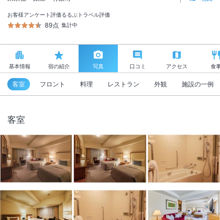
お客様アンケート評価
るるぶトラベル評価
89点
集計中
基本情報
宿の紹介
写真
口コミ
アクセス
食
客室
フロント
料理
レストラン
外観
施設の一例
客室