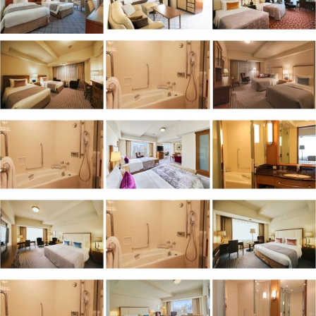
お客様にはご不便、ご迷惑をおかけいたしますが、何卒ご理解を賜りま
すようお願い申し上げます。
日時：2026年8月24日（月）～ 8月26日（水）9：00～18：00
【内幸町一丁目街区再開発における工事音について】
現在、内幸町一丁目街区では、当社の建て替え計画を含めた再開発計画
TOKYO CROSS PARK構想が進行しています。再開発計画は街区内の地
区ごとに順次進行しており、当社に隣接している地区では工事に着手し
ております。
※重要なお知らせです。必ず続きをご確認ください。
この工事に伴い、お客様にご利用いただく時間帯や館内施設によって
は、日中および夜間において断続的に工事音などが発生する可能性がご
ざいます。また時間帯によって照明が点灯する期間もございます。
何卒ご理解、ご協力賜りますようよろしくお願い申し上げます。
【帝国ホテル 東京 タワー館営業終了と本館営業継続に関するお知ら
せ】
帝国ホテル 東京のタワー館は、建て替え（2024年度～2030年度予
定）が予定されております。つきましては、タワー館における営業終了
時期について下記の通りお知らせいたします。なお、タワー館客室の一