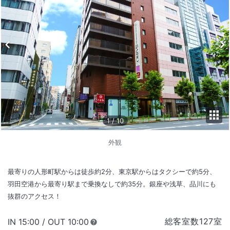
1
/
10
外観
最寄りの人形町駅からは徒歩約2分、東京駅からはタクシーで約5分、
羽田空港から最寄り駅まで乗換なしで約35分。銀座や浅草、品川にも
抜群のアクセス！
総客室数
127
室
IN
チェックイン
15:00
/ OUT
チェックアウト
10:00