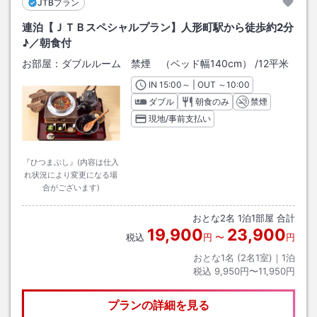
JTBプラン
連泊【ＪＴＢスペシャルプラン】人形町駅から徒歩約2分
♪／朝食付
お部屋：
ダブルルーム 禁煙 （ベッド幅140cm）
/
12平米
IN
チェックイン
15:00
～ | OUT
チェックアウト
～
10:00
ダブル
朝食のみ
禁煙
現地/事前支払い
『ひつまぶし』(内容は仕入
れ状況により変更になる場
合がございます)
おとな
2
名
1
泊
1
部屋 合計
19,900
23,900
税込
円
〜
円
おとな1名 (
2
名1室)｜
1
泊
税込
9,950円〜11,950円
プランの詳細を見る