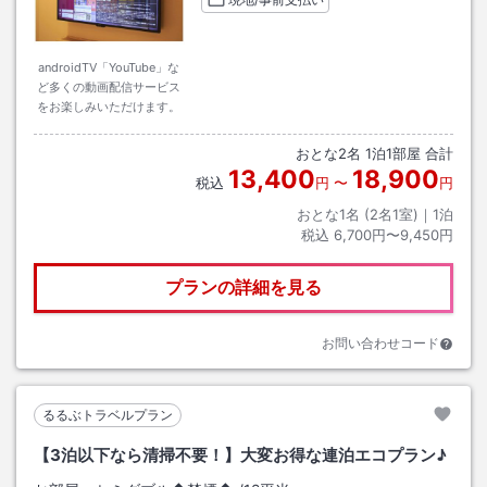
androidTV「YouTube」な
ど多くの動画配信サービス
をお楽しみいただけます。
おとな
2
名
1
泊
1
部屋 合計
13,400
18,900
税込
円
〜
円
おとな1名 (
2
名1室)｜
1
泊
税込
6,700円〜9,450円
プランの詳細を見る
お問い合わせコード
るるぶトラベルプラン
【3泊以下なら清掃不要！】大変お得な連泊エコプラン♪