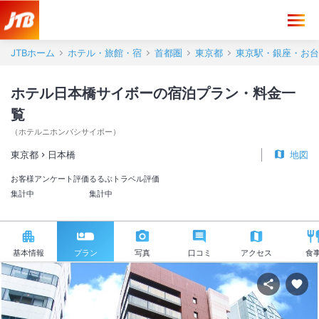
JTBホーム
ホテル・旅館・宿
首都圏
東京都
東京駅・銀座・お台
ホテル日本橋サイボーの宿泊プラン・料金一
覧
（
ホテルニホンバシサイボー
）
東京都
日本橋
地図
お客様アンケート評価
るるぶトラベル評価
集計中
集計中
基本情報
プラン
写真
口コミ
アクセス
食