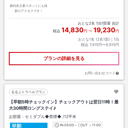
都内各主要スポットにも抜
群のアクセスです！
おとな
2
名
1
泊
1
部屋 合計
14,830
19,230
税込
円
〜
円
おとな1名 (
2
名1室)｜
1
泊
税込
7,415円〜9,615円
プランの詳細を見る
お問い合わせコード
るるぶトラベルプラン
【早朝5時チェックイン】チェックアウトは翌日11時！最
大30時間ロングステイ♪
お部屋：
セミダブル◆禁煙◆
/
12平米
IN
チェックイン
05:00
～ | OUT
チェックアウト
～
11:00