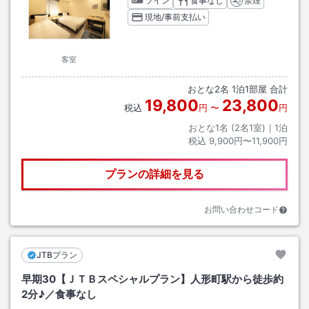
ツイン
食事なし
禁煙
現地/事前支払い
客室
おとな
2
名
1
泊
1
部屋 合計
19,800
23,800
税込
円
〜
円
おとな1名 (
2
名1室)｜
1
泊
税込
9,900円〜11,900円
プランの詳細を見る
お問い合わせコード
JTBプラン
早期30【ＪＴＢスペシャルプラン】人形町駅から徒歩約
2分♪／食事なし