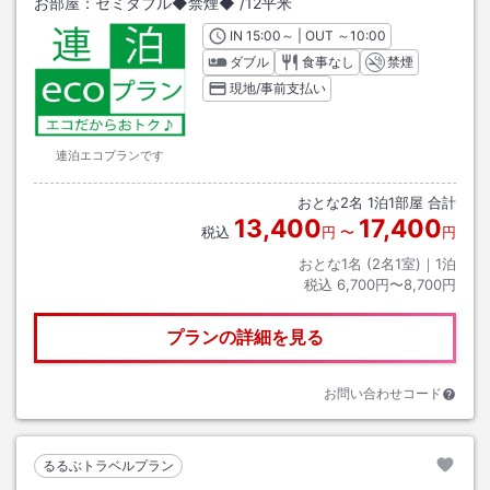
お部屋：
セミダブル◆禁煙◆
/
12平米
IN
チェックイン
15:00
～ | OUT
チェックアウト
～
10:00
ダブル
食事なし
禁煙
現地/事前支払い
連泊エコプランです
おとな
2
名
1
泊
1
部屋 合計
13,400
17,400
税込
円
〜
円
おとな1名 (
2
名1室)｜
1
泊
税込
6,700円〜8,700円
プランの詳細を見る
お問い合わせコード
るるぶトラベルプラン