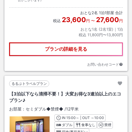
合がございます)
おとな
2
名
1
泊
1
部屋 合計
23,600
27,600
税込
円
〜
円
おとな1名 (
2
名1室)｜
1
泊
税込
11,800円〜13,800円
プランの詳細を見る
お問い合わせコード
るるぶトラベルプラン
【3泊以下なら清掃不要！】大変お得な3連泊以上のエコ
プラン♪
お部屋：
セミダブル◆禁煙◆
/
12平米
IN
チェックイン
15:00
～ | OUT
チェックアウト
～
10:00
ダブル
食事なし
禁煙
現地/事前支払い