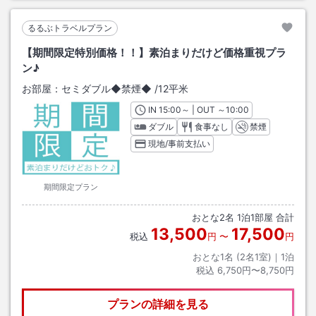
るるぶトラベルプラン
【期間限定特別価格！！】素泊まりだけど価格重視プラ
ン♪
お部屋：
セミダブル◆禁煙◆
/
12平米
IN
チェックイン
15:00
～ | OUT
チェックアウト
～
10:00
ダブル
食事なし
禁煙
現地/事前支払い
期間限定プラン
おとな
2
名
1
泊
1
部屋 合計
13,500
17,500
税込
円
〜
円
おとな1名 (
2
名1室)｜
1
泊
税込
6,750円〜8,750円
プランの詳細を見る