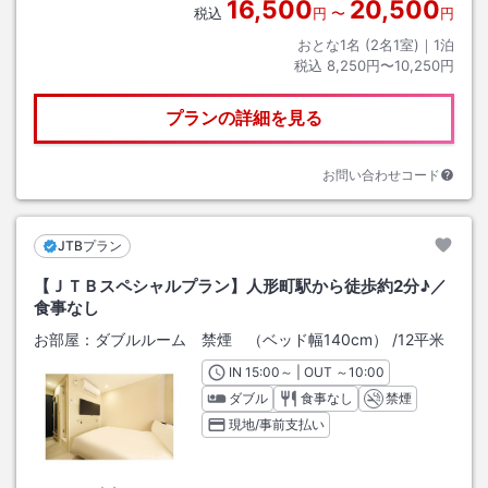
16,500
20,500
税込
円
〜
円
おとな1名 (
2
名1室)｜
1
泊
税込
8,250円〜10,250円
プランの詳細を見る
お問い合わせコード
JTBプラン
【ＪＴＢスペシャルプラン】人形町駅から徒歩約2分♪／
食事なし
お部屋：
ダブルルーム 禁煙 （ベッド幅140cm）
/
12平米
IN
チェックイン
15:00
～ | OUT
チェックアウト
～
10:00
ダブル
食事なし
禁煙
現地/事前支払い