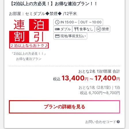
【2泊以上の方必見！】お得な連泊プラン！！
お部屋：
セミダブル◆禁煙◆
/
12平米
IN
チェックイン
15:00
～ | OUT
チェックアウト
～
10:00
ダブル
食事なし
禁煙
現地/事前支払い
『2泊以上の方必見！！』
お得な連泊プラン
おとな
2
名
1
泊
1
部屋 合計
13,400
17,400
税込
円
〜
円
おとな1名 (
2
名1室)｜
1
泊
税込
6,700円〜8,700円
プランの詳細を見る
お問い合わせコード