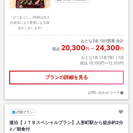
『ひつまぶし』(内容は仕入
れ状況により変更になる場
合がございます)
おとな
2
名
1
泊
1
部屋 合計
20,300
24,300
税込
円
〜
円
おとな1名 (
2
名1室)｜
1
泊
税込
10,150円〜12,150円
プランの詳細を見る
お問い合わせコード
JTBプラン
連泊【ＪＴＢスペシャルプラン】人形町駅から徒歩約2分
♪／朝食付