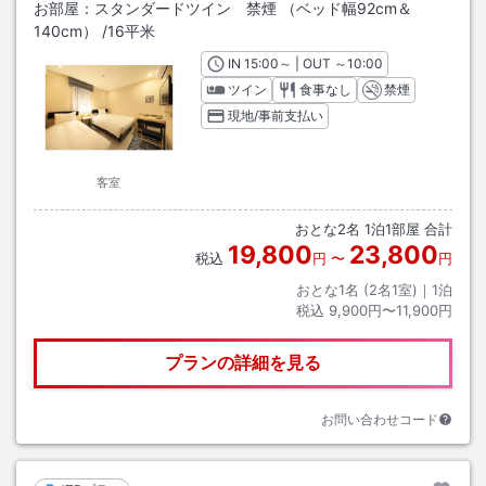
お部屋：
スタンダードツイン 禁煙 （ベッド幅92cm＆
140cm）
/
16平米
IN
チェックイン
15:00
～ | OUT
チェックアウト
～
10:00
ツイン
食事なし
禁煙
現地/事前支払い
客室
おとな
2
名
1
泊
1
部屋 合計
19,800
23,800
税込
円
〜
円
おとな1名 (
2
名1室)｜
1
泊
税込
9,900円〜11,900円
プランの詳細を見る
お問い合わせコード