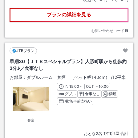
プランの詳細を見る
お問い合わせコード
JTBプラン
早期30【ＪＴＢスペシャルプラン】人形町駅から徒歩約
2分♪／食事なし
お部屋：
ダブルルーム 禁煙 （ベッド幅140cm）
/
12平米
IN
チェックイン
15:00
～ | OUT
チェックアウト
～
10:00
ダブル
食事なし
禁煙
現地/事前支払い
客室
おとな
2
名
1
泊
1
部屋 合計