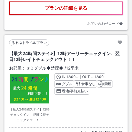
プランの詳細を見る
お問い合わせコード
るるぶトラベルプラン
【最大24時間ステイ♪】12時アーリーチェックイン、翌
日12時レイトチェックアウト！！
お部屋：
セミダブル◆禁煙◆
/
12平米
IN
チェックイン
12:00
～ | OUT
チェックアウト
～
12:00
ダブル
食事なし
禁煙
現地/事前支払い
【最大24時間ステイ】12時
チェックイン！翌日12時チ
ェックアウト！！