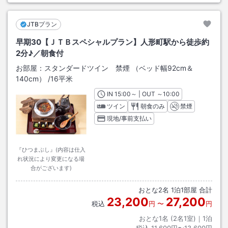
JTBプラン
早期30【ＪＴＢスペシャルプラン】人形町駅から徒歩約
2分♪／朝食付
お部屋：
スタンダードツイン 禁煙 （ベッド幅92cm＆
140cm）
/
16平米
IN
チェックイン
15:00
～ | OUT
チェックアウト
～
10:00
ツイン
朝食のみ
禁煙
現地/事前支払い
『ひつまぶし』(内容は仕入
れ状況により変更になる場
合がございます)
おとな
2
名
1
泊
1
部屋 合計
23,200
27,200
税込
円
〜
円
おとな1名 (
2
名1室)｜
1
泊