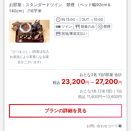
お部屋：
スタンダードツイン 禁煙 （ベッド幅92cm＆
140cm）
/
16平米
IN
チェックイン
15:00
～ | OUT
チェックアウト
～
10:00
ツイン
朝食のみ
禁煙
現地/事前支払い
『ひつまぶし』(内容は仕入
れ状況により変更になる場
合がございます)
おとな
2
名
1
泊
1
部屋 合計
23,200
27,200
税込
円
〜
円
おとな1名 (
2
名1室)｜
1
泊
税込
11,600円〜13,600円
プランの詳細を見る
お問い合わせコード