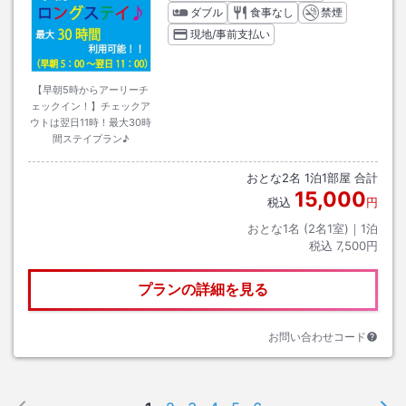
ダブル
食事なし
禁煙
現地/事前支払い
【早朝5時からアーリーチ
ェックイン！】チェックア
ウトは翌日11時！最大30時
間ステイプラン♪
おとな
2
名
1
泊
1
部屋 合計
15,000
税込
円
おとな1名 (
2
名1室)｜
1
泊
税込
7,500円
プランの詳細を見る
お問い合わせコード