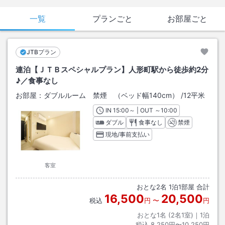
一覧
プランごと
お部屋ごと
JTBプラン
連泊【ＪＴＢスペシャルプラン】人形町駅から徒歩約2分
♪／食事なし
お部屋：
ダブルルーム 禁煙 （ベッド幅140cm）
/
12平米
IN
チェックイン
15:00
～ | OUT
チェックアウト
～
10:00
ダブル
食事なし
禁煙
現地/事前支払い
客室
おとな
2
名
1
泊
1
部屋 合計
16,500
20,500
税込
円
〜
円
おとな1名 (
2
名1室)｜
1
泊
税込
8,250円〜10,250円