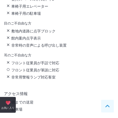
車椅子用エレベーター
車椅子用の駐車場
目のご不自由な方
敷地内道路に点字ブロック
館内案内点字表示
非常時の音声による呼び出し装置
耳のご不自由な方
フロント従業員が手話で対応
フロント従業員が筆談に対応
非常用警報ランプ対応客室
アクセス情報
宿までの送迎
ペー
お気に入り
駐車場