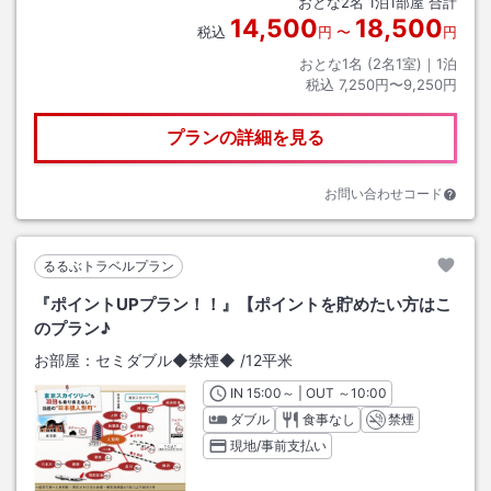
おとな
2
名
1
泊
1
部屋 合計
14,500
18,500
税込
円
〜
円
おとな1名 (
2
名1室)｜
1
泊
税込
7,250円〜9,250円
プランの詳細を見る
お問い合わせコード
るるぶトラベルプラン
『ポイントUPプラン！！』【ポイントを貯めたい方はこ
のプラン♪
お部屋：
セミダブル◆禁煙◆
/
12平米
IN
チェックイン
15:00
～ | OUT
チェックアウト
～
10:00
ダブル
食事なし
禁煙
現地/事前支払い