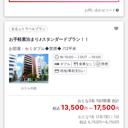
お問い合わせコード
るるぶトラベルプラン
お手軽素泊まり♪スタンダードプラン！！
お部屋：
セミダブル◆禁煙◆
/
12平米
IN
チェックイン
15:00
～ | OUT
チェックアウト
～
10:00
ダブル
食事なし
禁煙
現地/事前支払い
ホテル外観
おとな
2
名
1
泊
1
部屋 合計
13,500
17,500
税込
円
〜
円
おとな1名 (
2
名1室)｜
1
泊
税込
6,750円〜8,750円