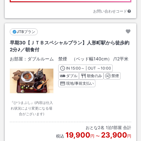
お問い合わせコード
JTBプラン
早期30【ＪＴＢスペシャルプラン】人形町駅から徒歩約
2分♪／朝食付
お部屋：
ダブルルーム 禁煙 （ベッド幅140cm）
/
12平米
IN
チェックイン
15:00
～ | OUT
チェックアウト
～
10:00
ダブル
朝食のみ
禁煙
現地/事前支払い
『ひつまぶし』(内容は仕入
れ状況により変更になる場
合がございます)
おとな
2
名
1
泊
1
部屋 合計
19,900
23,900
税込
円
〜
円