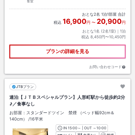
客室
おとな
2
名
1
泊
1
部屋 合計
16,900
20,900
税込
円
〜
円
おとな1名 (
2
名1室)｜
1
泊
税込
8,450円〜10,450円
プランの詳細を見る
お問い合わせコード
JTBプラン
連泊【ＪＴＢスペシャルプラン】人形町駅から徒歩約2分
♪／食事なし
お部屋：
スタンダードツイン 禁煙 （ベッド幅92cm＆
140cm）
/
16平米
IN
チェックイン
15:00
～ | OUT
チェックアウト
～
10:00