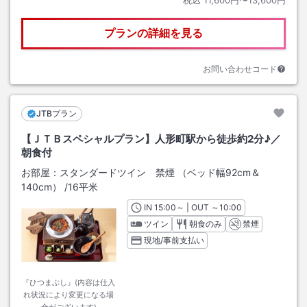
税込
11,600円〜13,600円
プランの詳細を見る
お問い合わせコード
JTBプラン
【ＪＴＢスペシャルプラン】人形町駅から徒歩約2分♪／
朝食付
お部屋：
スタンダードツイン 禁煙 （ベッド幅92cm＆
140cm）
/
16平米
IN
チェックイン
15:00
～ | OUT
チェックアウト
～
10:00
ツイン
朝食のみ
禁煙
現地/事前支払い
『ひつまぶし』(内容は仕入
れ状況により変更になる場