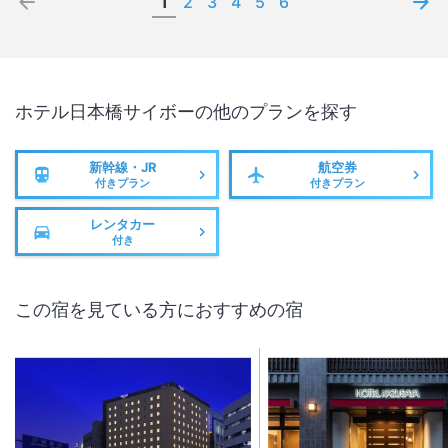
1
2
3
4
5
6
ホテル日本橋サイボー
の他のプランを探す
新幹線・JR
航空券
付きプラン
付きプラン
レンタカー
付き
この宿を見ている方におすすめの宿