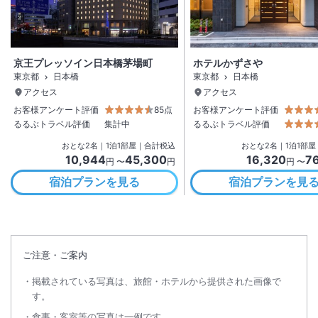
京王プレッソイン日本橋茅場町
ホテルかずさや
東京都
日本橋
東京都
日本橋
アクセス
アクセス
お客様アンケート評価
85点
お客様アンケート評価
るるぶトラベル評価
集計中
るるぶトラベル評価
おとな
2
名
｜
1
泊
1
部屋｜合計税込
おとな
2
名
｜
1
泊
1
部屋
10,944
45,300
16,320
7
円 〜
円
円 〜
宿泊プランを見る
宿泊プランを見
ご注意・ご案内
掲載されている写真は、旅館・ホテルから提供された画像で
す。
食事・客室等の写真は一例です。