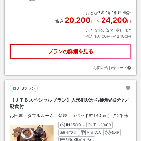
おとな
2
名
1
泊
1
部屋 合計
20,200
24,200
税込
円
〜
円
おとな1名 (
2
名1室)｜
1
泊
税込
10,100円〜12,100円
プランの詳細を見る
お問い合わせコード
JTBプラン
【ＪＴＢスペシャルプラン】人形町駅から徒歩約2分♪／
朝食付
お部屋：
ダブルルーム 禁煙 （ベッド幅140cm）
/
12平米
IN
チェックイン
15:00
～ | OUT
チェックアウト
～
10:00
ダブル
朝食のみ
禁煙
現地/事前支払い