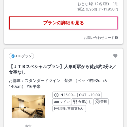
おとな1名 (
2
名1室)｜
1
泊
税込
9,950円〜11,950円
プランの詳細を見る
お問い合わせコード
JTBプラン
【ＪＴＢスペシャルプラン】人形町駅から徒歩約2分♪／
食事なし
お部屋：
スタンダードツイン 禁煙 （ベッド幅92cm＆
140cm）
/
16平米
IN
チェックイン
15:00
～ | OUT
チェックアウト
～
10:00
ツイン
食事なし
禁煙
現地/事前支払い
客室