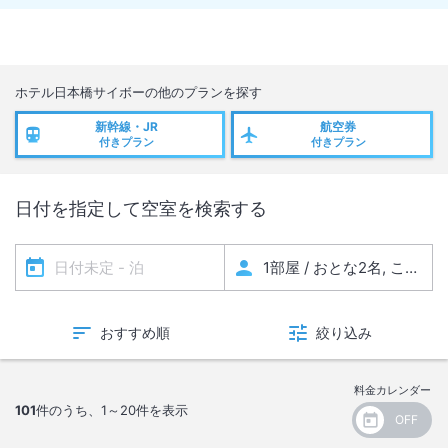
・金額を分割した領収書
例）1室1泊、宿泊料金 10,000円に対して額面5,000円で2枚の領収書
・1部屋に複数名で1泊した場合、宿泊者ごとに分割した領収書
ホテル日本橋サイボー
の他のプランを探す
新幹線・JR
航空券
・ポイントやクーポンの利用金額の明記を省いた領収書
付きプラン
付きプラン
(公式ホームページ会員割引料金、各予約サイトのポイント・クーポ
ンなど)
日付を指定して空室を検索する
ご不便をお掛けいたしますが何卒ご理解の程よろしくお願い申し上げま
す。
おすすめ順
絞り込み
ホテル日本橋サイボー
料金カレンダー
101
件のうち、
1～20
件を表示