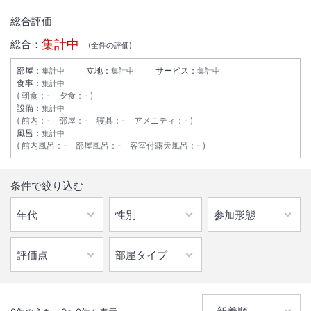
総合評価
集計中
総合：
(全
件の評価)
部屋：
立地：
サービス：
集計中
集計中
集計中
食事：
集計中
朝食
：
-
夕食
：
-
設備：
集計中
館内
：
-
部屋
：
-
寝具
：
-
アメニティ
：
-
風呂：
集計中
館内風呂
：
-
部屋風呂
：
-
客室付露天風呂
：
-
1
/
10
条件で絞り込む
外観
総客室数
97
室
IN
チェックイン
15:00
/ OUT
チェックアウト
10:00