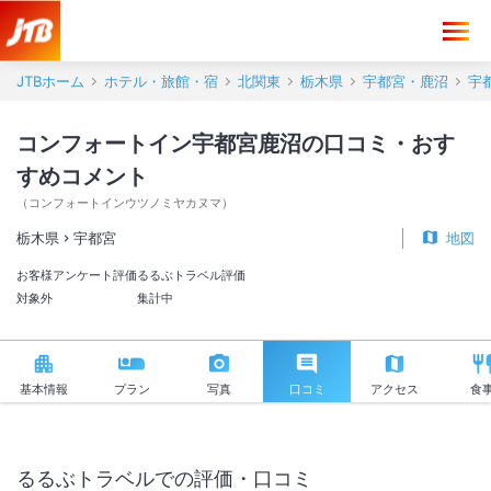
コンフォートイン宇都宮鹿沼 口コミ・おすすめコメント＜宇都宮＞
JTBホーム
ホテル・旅館・宿
北関東
栃木県
宇都宮・鹿沼
宇
コンフォートイン宇都宮鹿沼の口コミ・おす
すめコメント
（
コンフォートインウツノミヤカヌマ
）
栃木県
宇都宮
地図
お客様アンケート評価
るるぶトラベル評価
対象外
集計中
基本情報
プラン
写真
口コミ
アクセス
食
るるぶトラベルでの評価・口コミ