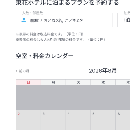
東花ホテル
に泊まるプランを予約する
人数・部屋数
泊
1
※表示の料金は税込料金です。（単位：円）
※表示の料金は大人
2
名
1
泊
1
部屋の料金です。（単位：円）
空室・料金カレンダー
2026年
8月
前の月
日
月
火
水
木
2
3
4
5
6
-
-
-
-
-