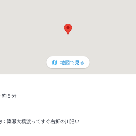
地図で見る
ー約５分
物：簗瀬大橋渡ってすぐ右折の川沿い