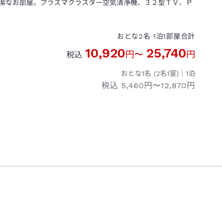
潔なお部屋。プラズマクラスター空気清浄機、３２型ＴＶ、Ｐ
おとな
2
名
1
泊
1
部屋
合計
10,920
25,740
円
〜
円
税込
おとな1名 (
2
名1室)｜
1
泊
税込
5,460円〜12,870円