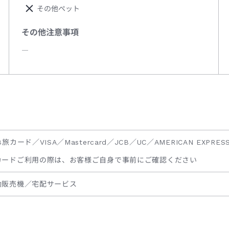
その他ペット
その他注意事項
―
B旅カード／VISA／Mastercard／JCB／UC／AMERICAN EXPRES
カードご利用の際は、お客様ご自身で事前にご確認ください
動販売機／宅配サービス