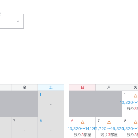
数
泊
金
土
日
月
火
1
1
13,320
〜
-
3
残り
7
8
6
7
8
13,320
〜
14,120
12,720
〜
16,320
13,320
〜
-
-
3
3
3
残り
部屋
残り
部屋
残り