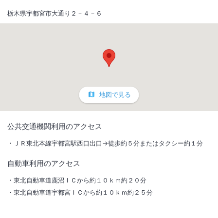
栃木県宇都宮市大通り２－４－６
地図で見る
1
/
10
公共交通機関利用のアクセス
外観
ＪＲ東北本線宇都宮駅西口出口→徒歩約５分またはタクシー約１分
自動車利用のアクセス
宇都宮駅前大通りに面し、総客室２２９室、６００名収容の大宴会場を
はじめ、大小２８室の会議宴会場を完備した本格的シティホテルです。
東北自動車道鹿沼ＩＣから約１０ｋｍ約２０分
東北自動車道宇都宮ＩＣから約１０ｋｍ約２５分
総客室数
230
室
IN
チェックイン
15:00
/ OUT
チェックアウト
10:00