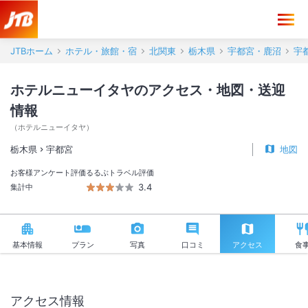
ホテルニューイタヤ アクセス・地図・送迎情報【JTB】＜宇都宮＞
JTBホーム
ホテル・旅館・宿
北関東
栃木県
宇都宮・鹿沼
宇
ホテルニューイタヤのアクセス・地図・送迎
情報
（
ホテルニューイタヤ
）
栃木県
宇都宮
地図
お客様アンケート評価
るるぶトラベル評価
3.4
集計中
基本情報
プラン
写真
口コミ
アクセス
食
アクセス情報