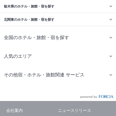
栃木県のホテル・旅館・宿を探す
北関東のホテル・旅館・宿を探す
全国のホテル・旅館・宿を探す
人気のエリア
札幌 ホテル
その他宿・ホテル・旅館関連 サービス
仙台 ホテル
国内旅行・国内ツアー
東京ディズニーリゾート(R)周辺 ホテル
JR・新幹線付きツアー
東京 ホテル
航空券付きツアー
東京ドーム ホテル
会社案内
ニュースリリース