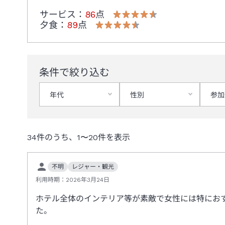
サービス
：
86
点
夕食
：
89
点
条件で絞り込む
年代
性別
参加
34
件のうち、
1
〜
20
件を表示
不明
レジャー・観光
利用時期：
2026年3月24日
ホテル全体のインテリア等が素敵で女性には特にお
た。