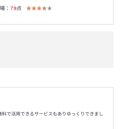
場
：
79
点
無料で活用できるサービスもありゆっくりできまし