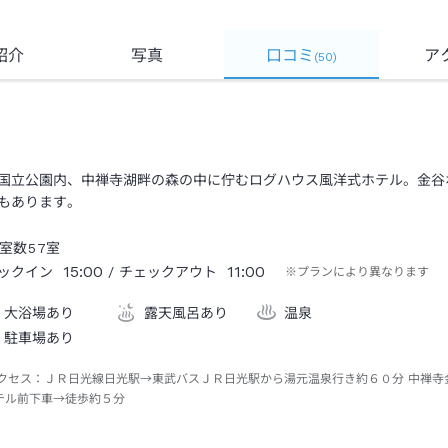
紹介
写真
口コミ
ア
(
50
)
国立公園内、中禅寺湖畔の森の中に佇むログハウス風洋式ホテル。金谷
もあります。
室数
57
室
15:00
11:00
ックイン
/ チェックアウト
※プランにより異なります
大浴場あり
露天風呂あり
温泉
駐車場あり
クセス：
ＪＲ日光線日光駅→東武バスＪＲ日光駅から湯元温泉行き約６０分 中禅寺
テル前下車→徒歩約５分