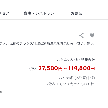
クセス
食事
・レストラン
お風呂
ホテル伝統のフランス料理と別棟温泉をお楽しみ下さい。露天
おとな
2
名
1
泊
1
部屋
合計
27,500
114,800
円
〜
円
税込
おとな1名 (
2
名1室)｜
1
泊
税込
13,750円〜57,400円
金