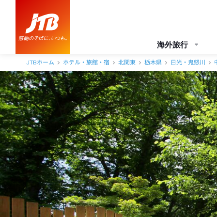
中禅寺金谷ホテル 口コミ・おすすめコメント＜中禅寺湖・奥日光＞
海外旅行
JTBホーム
ホテル・旅館・宿
北関東
栃木県
日光・鬼怒川