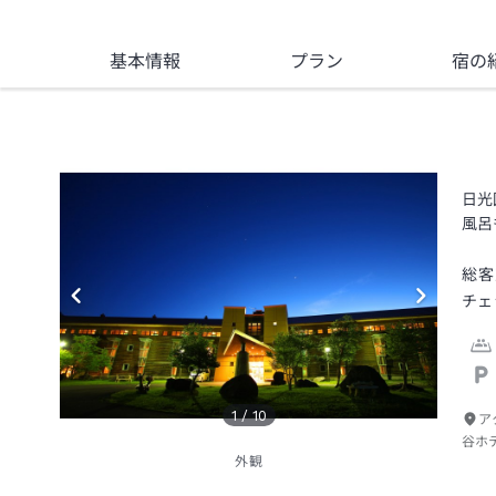
基本情報
プラン
宿の
日光
風呂
総客
チェ
1
/
10
ア
谷ホ
外観