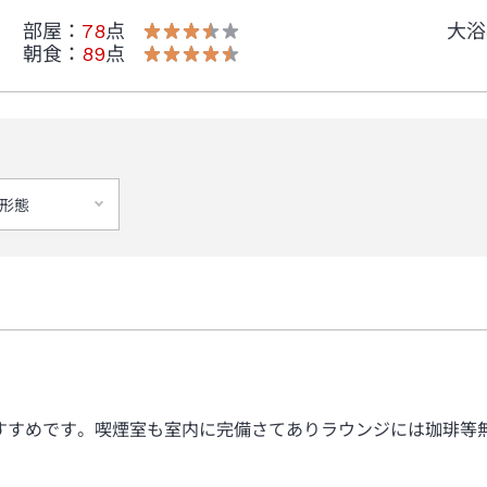
部屋
：
78
点
大浴
朝食
：
89
点
形態
すすめです。喫煙室も室内に完備さてありラウンジには珈琲等