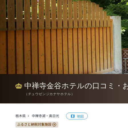
中禅寺金谷ホテルの口コミ・
（
チュウゼンジカナヤホテル
）
栃木県
中禅寺湖・奥日光
地図
ふるさと納税対象施設