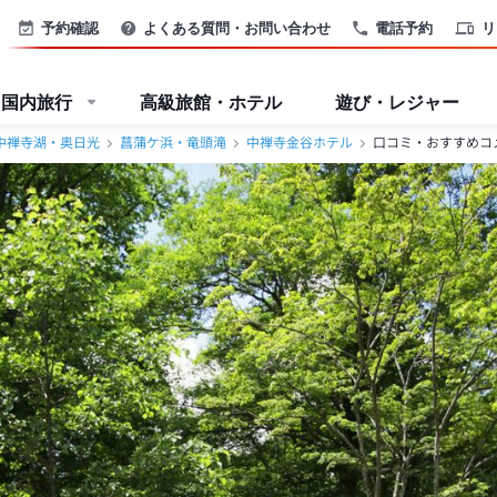
予約確認
よくある質問・お問い合わせ
電話予約
リ
国内旅行
高級旅館・ホテル
遊び・レジャー
中禅寺湖・奥日光
菖蒲ケ浜・竜頭滝
中禅寺金谷ホテル
口コミ・おすすめコ