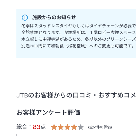
施設からのお知らせ
冬季はスタッドレスタイヤもしくはタイヤチェーンが必要で
全館禁煙となります。喫煙場所は、１階ロビー喫煙スペース
木立越しに中禅寺湖があるため、冬期以外のグリーンシーズ
別途1100円にて和朝食（松花堂風）へのご変更も可能です
JTBのお客様からの口コミ・おすすめコ
お客様アンケート評価
83
総合：
点
(全
51
件の評価)