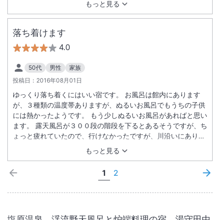
もっと見る
た。焼き立ての厚焼き玉子はお替りしました。
落ち着けます
4.0
50代
男性
家族
投稿日：
2016年08月01日
ゆっくり落ち着くにはいい宿です。 お風呂は館内にあります
が、３種類の温度帯ありますが、ぬるいお風呂でもうちの子供
には熱かったようです。 もう少しぬるいお風呂があればと思い
ます。 露天風呂が３００段の階段を下るとあるそうですが、ち
ょっと疲れていたので、行けなかったですが、川沿いにあり良
さそうです。 食事などは、とてもおいしくて、お肉や地の野菜
もっと見る
がおいしかったです。 従業員の方も親切な人ばかりなので、落
ち着けました。
1
2
塩原温泉 渓流野天風呂と炉端料理の宿 湯守田中