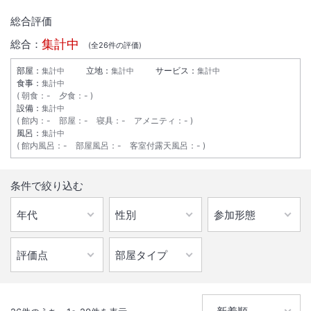
総合評価
集計中
総合：
(全
26
件の評価)
部屋：
立地：
サービス：
集計中
集計中
集計中
食事：
集計中
朝食
：
-
夕食
：
-
設備：
集計中
館内
：
-
部屋
：
-
寝具
：
-
アメニティ
：
-
風呂：
集計中
館内風呂
：
-
部屋風呂
：
-
客室付露天風呂
：
-
1
/
10
条件で絞り込む
外観
日光国立公園特別地域内、箒川の渓谷と自然の中、1200年もの歴史あ
る塩原温泉郷の地に、いにしえより湧き出でる塩原大網のお湯は、何ひ
とつ変わることなく旅人を癒します。人気の炉端料理は8席限定。お早
めの確約をお願いいたします。