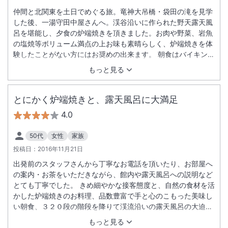
仲間と北関東を土日でめぐる旅。竜神大吊橋・袋田の滝を見学
した後、一湯守田中屋さんへ。渓谷沿いに作られた野天露天風
呂を堪能し、夕食の炉端焼きを頂きました。お肉や野菜、岩魚
の塩焼等ボリューム満点の上お味も素晴らしく、炉端焼きを体
験したことがない方にはお奨めの出来ます。 朝食はバイキング
形式ですがその場で厚焼き玉子を焼き上げる等、味量ともに充
もっと見る
分な位です。非常にコスパが良いと思います。 宿内の大浴場も
洗い場や広さは充分です。 寝具等もしっかりしてます。 半纏
の貸出しや予め靴下が用意されている（寒さ対策）等、何より
とにかく炉端焼きと、露天風呂に大満足
も仲居さんや従業員の皆さんの細かい気配り等がしっかりして
4.0
いて、幹事としては非常に満足の行く旅行でした。参加したメ
ンバーも今度は家族で特別室に泊まりたい等、大絶賛でした。
50代
女性
家族
翌日は、日光の華厳滝を見て宇都宮餃子を堪能し、大谷資料館
投稿日：
2016年11月21日
を見学して東北から圏央道を経由して渋滞知らずで帰路に着き
ました。
出発前のスタッフさんから丁寧なお電話を頂いたり、お部屋へ
の案内・お茶をいただきながら、館内や露天風呂への説明など
とても丁寧でした。 きめ細やかな接客態度と、自然の食材を活
かした炉端焼きのお料理、品数豊富で手と心のこもった美味し
い朝食、３２０段の階段を降りて渓流沿いの露天風呂の大迫力
等、心身ともにリフレッシュできました。 また、訪れたい旅館
もっと見る
です。 一緒に行った母にも感謝の言葉をいただけました。有