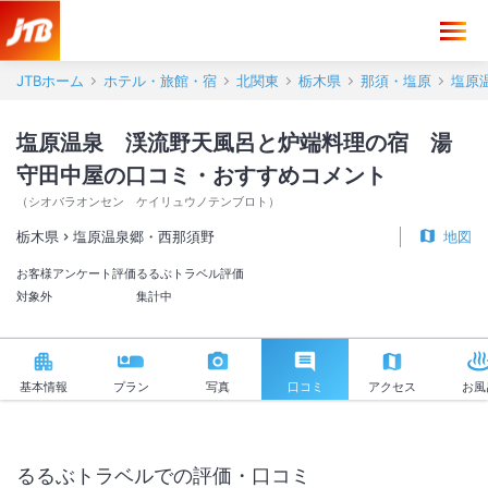
塩原温泉 渓流野天風呂と炉端料理の宿 湯守田中屋 口コミ・おすす
JTBホーム
ホテル・旅館・宿
北関東
栃木県
那須・塩原
塩原
塩原温泉 渓流野天風呂と炉端料理の宿 湯
守田中屋の口コミ・おすすめコメント
（
シオバラオンセン ケイリュウノテンブロト
）
栃木県
塩原温泉郷・西那須野
地図
お客様アンケート評価
るるぶトラベル評価
対象外
集計中
基本情報
プラン
写真
口コミ
アクセス
お風
るるぶトラベルでの評価・口コミ