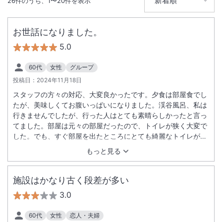
26
件のうち、
1
〜
20
件を表示
IN
チェックイン
15:00
/ OUT
チェック
10:00
お世話になりました。
5.0
大浴場あり
露天風呂あり
温泉
駅徒歩5分
60代
女性
グループ
駐車場あり
投稿日：
2024年11月18日
スタッフの方々の対応、大変良かったです。夕食は部屋食でし
たが、美味しくてお腹いっぱいになりました。渓谷風呂、私は
行きませんでしたが、行った人はとても素晴らしかったと言っ
てました。部屋は元々の部屋だったので、トイレが狭く大変で
した。でも、すぐ部屋を出たところにとても綺麗なトイレがあ
って良かったです。また行きたいと思えるお宿でした。
もっと見る
施設はかなり古く段差が多い
3.0
60代
女性
恋人・夫婦