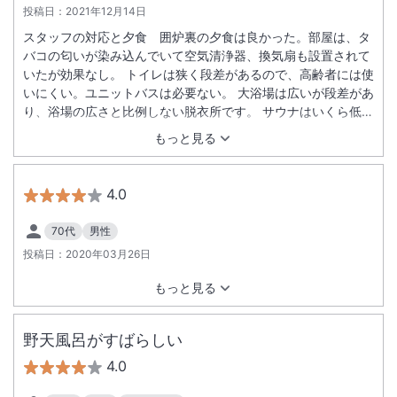
投稿日：
2021年12月14日
スタッフの対応と夕食 囲炉裏の夕食は良かった。部屋は、タ
バコの匂いが染み込んでいて空気清浄器、換気扇も設置されて
いたが効果なし。 トイレは狭く段差があるので、高齢者には使
いにくい。ユニットバスは必要ない。 大浴場は広いが段差があ
り、浴場の広さと比例しない脱衣所です。 サウナはいくら低温
とは言え寒すぎて入れませんでした。 渓谷露天風呂は外にあ
もっと見る
り、洗い場が無いとのことで利用しませんでした。
4.0
70代
男性
投稿日：
2020年03月26日
もっと見る
野天風呂がすばらしい
4.0