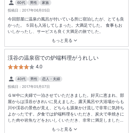
60代
男性
家族
投稿日：
2017年06月05日
今回部屋に温泉の風呂が付いている所に宿泊したが、とても良
かった。 ５回も入浴してしまった。大満足でした。 食事もお
いしかったし、サービスも良く大満足の旅でした。
もっと見る
渓谷の温泉宿での炉端料理がうれしい
4.0
40代
男性
恋人・夫婦
投稿日：
2017年05月07日
ＧＷ中に夫婦で一泊させていただきました。好天に恵まれ、部
屋からは渓谷がきれいに見えました。露天風呂や大浴場からも
川や渓谷の景色が見え、どちらも源泉かけ流しで非常に気持ち
よかったです。夕食では炉端料理をいただき、炭火で串焼きに
した肉や岩魚などをおいしくいただき、非常に満足しました。
朝食でも、ハーフバイキングで地の食材や焼きたての玉子焼き
もっと見る
などをいただき、おいしかったです。少し残念だったのは、部