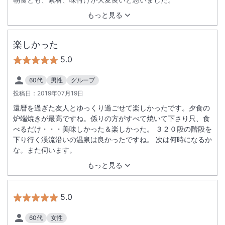
もっと見る
楽しかった
5.0
60代
男性
グループ
投稿日：
2019年07月19日
還暦を過ぎた友人とゆっくり過ごせて楽しかったです。夕食の
炉端焼きが最高ですね。係りの方がすべて焼いて下さり只、食
べるだけ・・・美味しかった＆楽しかった。 ３２０段の階段を
下り行く渓流沿いの温泉は良かったですね。 次は何時になるか
な。また伺います。
もっと見る
5.0
60代
女性