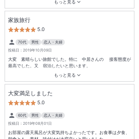
もっと見る
ザートがあまりに遅かったのだけが不満。 たまりかねて催促の
電話をしたが、食事が終わったら知らせるシステムだったよう
で、食事を持ってきた人が言い忘れたらしい。それ以外は概ね
家族旅行
満足。 また青葉の美しい頃に行きたい宿である。
5.0
70代
男性
恋人・夫婦
投稿日：
2019年10月09日
大変 素晴らしい旅館でした。特に 中居さんの 接客態度が
最高でした。又 宿泊したいと思います。
もっと見る
大変満足しました
5.0
60代
男性
恋人・夫婦
投稿日：
2019年08月01日
お部屋の露天風呂が大変気持ちよかったです。お食事は夕食、
朝食とも、素材、味付けが大変良いと思いました。