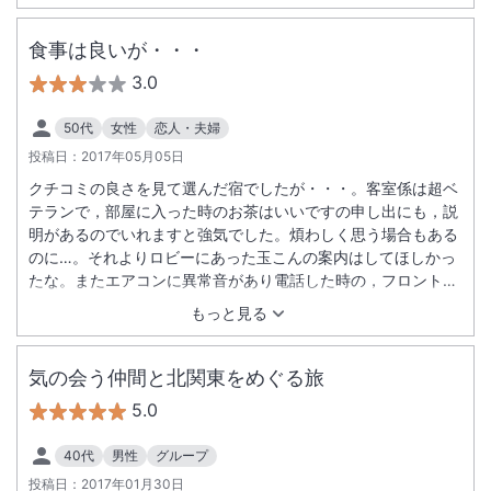
屋の洗面が狭かったことです。ビジネスホテルのユニットバス
のようで、旅館の雰囲気が損なわれて感じました。また別の時
食事は良いが・・・
期に機会があれば宿泊させていただきたいと思います。ありが
3.0
とうございました。
50代
女性
恋人・夫婦
投稿日：
2017年05月05日
クチコミの良さを見て選んだ宿でしたが・・・。客室係は超ベ
テランで，部屋に入った時のお茶はいいですの申し出にも，説
明があるのでいれますと強気でした。煩わしく思う場合もある
のに…。それよりロビーにあった玉こんの案内はしてほしかっ
たな。またエアコンに異常音があり電話した時の，フロントの
女性の事務的な対応には驚きました。車の誘導やフロントの男
もっと見る
性は丁寧でしたが・・・。古い建物なのは仕方ないですが，寝
る時に隣の部屋のテレビのニュースまで聞き取れ眠れなかった
です。またユニットバスの洗面トイレはかなり狭いので，それ
気の会う仲間と北関東をめぐる旅
を分かって利用しなければと思います。また野天風呂に行く時
5.0
の履物の突起が，素足で３００段は痛くて辛かったと夫が言っ
てました。食事は夜も朝も大変おいしく申し分なかったです。
40代
男性
グループ
それだけに，もう少しお客様本位に考えてもらえたらという気
投稿日：
2017年01月30日
持ちで宿を出ました。