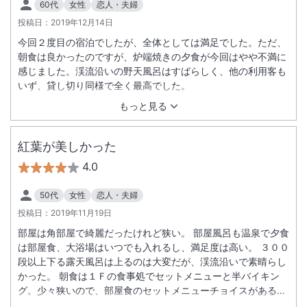
60代
女性
恋人・夫婦
投稿日：
2019年12月14日
今回２度目の宿泊でしたが、全体としては満足でした。ただ、
朝食は良かったのですが、炉端焼きの夕食が今回はやや不満に
感じました。渓流沿いの野天風呂はすばらしく、他の利用客も
いず、貸し切り同様で全く最高でした。
もっと見る
紅葉が美しかった
4.0
50代
女性
恋人・夫婦
投稿日：
2019年11月19日
部屋は角部屋で綺麗だったけれど狭い。 部屋風呂も温泉で夕食
は部屋食、大浴場はいつでも入れるし、満足度は高い。 ３００
段以上下る露天風呂は上るのは大変だが、渓流沿いで素晴らし
かった。 朝食は１Ｆの食事処でセットメニューと半バイキン
グ。少々狭いので、部屋食のセットメニューチョイスがあると
もっと良いと思った。 朝夕共美味しくいただいたが、夕食時デ