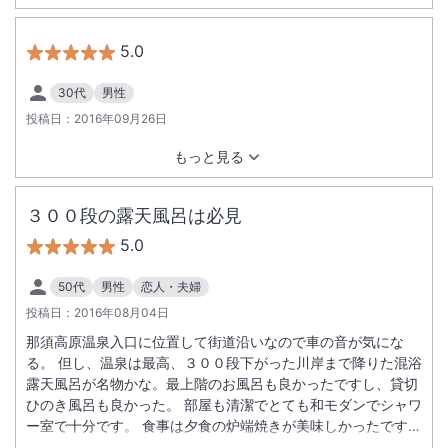
難うございました。
5.0
30代
男性
投稿日：
2016年09月26日
もっと見る
３００段の露天風呂は必見
5.0
50代
男性
恋人・夫婦
投稿日：
2016年08月04日
那須高原温泉入口に位置して街道沿いなので車の音が気にな
る。 但し、温泉は最高、３００段下がった川岸まで降りた混浴
露天風呂が名物かな。最上階のお風呂も良かったですし、貸切
ひのき風呂も良かった。 部屋も清潔でとても和モダンでシャワ
ー室で十分です。 食事は夕食の炉端焼きが美味しかったです。
アユも栃木牛も美味しかったです。朝のバイキングも最高でし