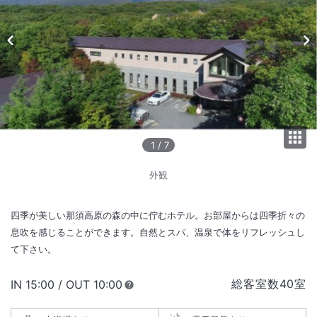
1
/
7
外観
四季が美しい那須高原の森の中に佇むホテル。お部屋からは四季折々の
息吹を感じることができます。自然とスパ、温泉で体をリフレッシュし
て下さい。
総客室数
40
室
IN
チェックイン
15:00
/ OUT
チェックアウト
10:00