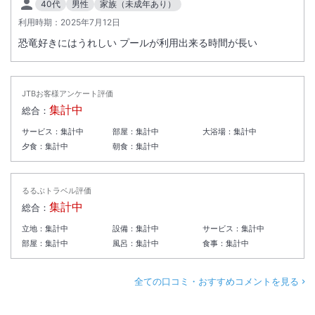
40代
男性
家族（未成年あり）
利用時期：
2025年7月12日
恐竜好きにはうれしい プールが利用出来る時間が長い
JTBお客様アンケート評価
集計中
総合：
サービス：
集計中
部屋：
集計中
大浴場：
集計中
夕食：
集計中
朝食：
集計中
るるぶトラベル評価
集計中
総合：
立地：
集計中
設備：
集計中
サービス：
集計中
部屋：
集計中
風呂：
集計中
食事：
集計中
全ての口コミ・おすすめコメントを見る