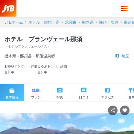
JTBホーム
ホテル・旅館・宿
北関東
栃木県
那須・塩原
那須
ホテル ブランヴェール那須
（
ホテルブランヴェールナス
）
栃木県
那須岳・那須温泉郷
地図
お客様アンケート評価
るるぶトラベル評価
集計中
集計中
基本情報
プラン
写真
口コミ
アクセス
食