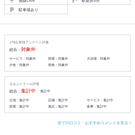
無線LAN
駅徒歩5分
駐車場あり
JTBお客様アンケート評価
対象外
総合：
サービス：
対象外
部屋：
対象外
大浴場：
対象外
夕食：
対象外
朝食：
対象外
るるぶトラベル評価
集計中
総合：
集計中
立地：
集計中
設備：
集計中
サービス：
集計中
部屋：
集計中
風呂：
集計中
食事：
集計中
全ての口コミ・おすすめコメントを見る