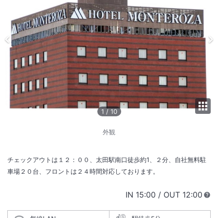
1
/
10
外観
チェックアウトは１２：００、太田駅南口徒歩約1、２分、自社無料駐
車場２０台、フロントは２４時間対応しております。
IN
チェックイン
15:00
/ OUT
チェック
12:00