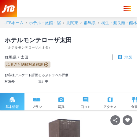
JTBホーム
ホテル・旅館・宿
北関東
群馬県
桐生・渡良瀬・館林
ホテルモンテローザ太田
（
ホテルモンテローザオオタ
）
群馬県
太田
地図
ふるさと納税対象施設
お客様アンケート評価
るるぶトラベル評価
対象外
集計中
基本情報
プラン
写真
口コミ
アクセス
食