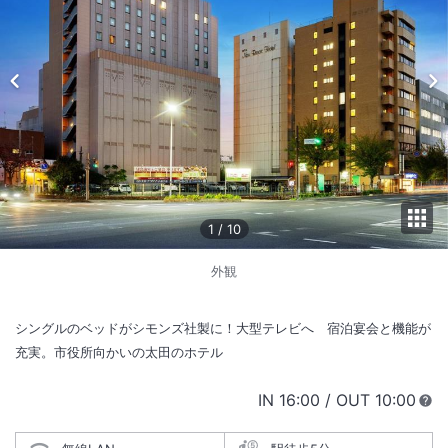
1
/
10
外観
シングルのベッドがシモンズ社製に！大型テレビへ 宿泊宴会と機能が
充実。市役所向かいの太田のホテル
IN
チェックイン
16:00
/ OUT
チェック
10:00