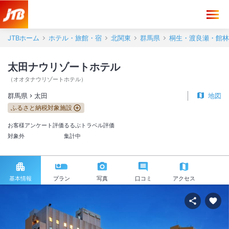
JTBホーム
ホテル・旅館・宿
北関東
群馬県
桐生・渡良瀬・館林
太田ナウリゾートホテル
（
オオタナウリゾートホテル
）
群馬県
太田
地図
ふるさと納税対象施設
お客様アンケート評価
るるぶトラベル評価
対象外
集計中
基本情報
プラン
写真
口コミ
アクセス