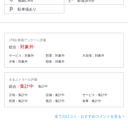
無線LAN
駅徒歩5分
駐車場あり
JTBお客様アンケート評価
対象外
総合：
サービス：
対象外
部屋：
対象外
大浴場：
対象外
夕食：
対象外
朝食：
対象外
るるぶトラベル評価
集計中
総合：
集計中
立地：
集計中
設備：
集計中
サービス：
集計中
部屋：
集計中
風呂：
集計中
食事：
集計中
全ての口コミ・おすすめコメントを見る